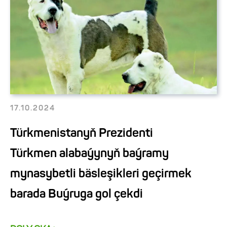
17.10.2024
Türkmenistanyň Prezidenti
Türkmen alabaýynyň baýramy
mynasybetli bäsleşikleri geçirmek
barada Buýruga gol çekdi