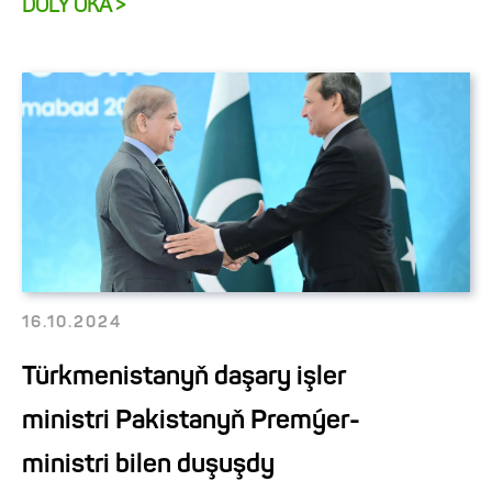
DOLY OKA >
16.10.2024
Türkmenistanyň daşary işler
ministri Pakistanyň Premýer-
ministri bilen duşuşdy