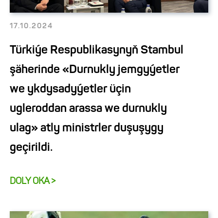
17.10.2024
Türkiýe Respublikasynyň Stambul
şäherinde «Durnukly jemgyýetler
we ykdysadyýetler üçin
ugleroddan arassa we durnukly
ulag» atly ministrler duşuşygy
geçirildi.
DOLY OKA >