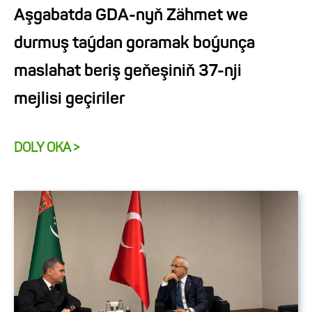
Aşgabatda GDA-nyň Zähmet we
durmuş taýdan goramak boýunça
maslahat beriş geňeşiniň 37-nji
mejlisi geçiriler
DOLY OKA >