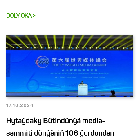
DOLY OKA >
17.10.2024
Hytaýdaky Bütindünýä media-
sammiti dünýäniň 106 ýurdundan