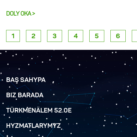
DOLY OKA >
1
2
3
4
5
6
BAŞ SAHYPA
BIZ BARADA
TÜRKMENÄLEM 52.0E
HYZMATLARYMYZ