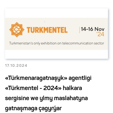
17.10.2024
«Türkmenaragatnaşyk» agentligi
«Türkmentel - 2024» halkara
sergisine we ylmy maslahatyna
gatnaşmaga çagyrýar