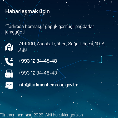
Habarlaşmak üçin
“Türkmen hemrasy” ýapyk görnüşli paýdarlar
jemgyýeti
744000, Aşgabat şäheri, Seýdi köçesi, 10-A
jaýy
+993 12 34-45-48
+993 12 34-46-43
info@turkmenhemrasy.gov.tm
Türkmen hemrasy 2026. Ähli hukuklar goralan