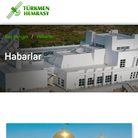
/
Baş Sahypa
Habarlar
Habarlar