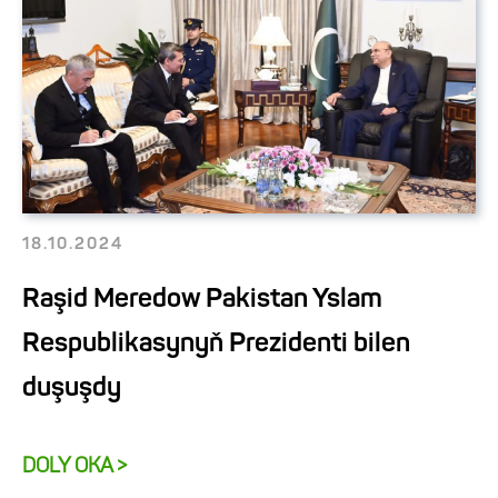
18.10.2024
Raşid Meredow Pakistan Yslam
Respublikasynyň Prezidenti bilen
duşuşdy
DOLY OKA >