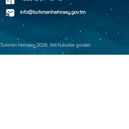
info@turkmenhemrasy.gov.tm
Türkmen hemrasy 2026. Ähli hukuklar goralan