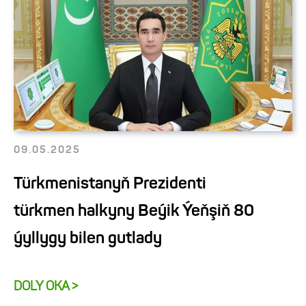
09.05.2025
Türkmenistanyň Prezidenti
türkmen halkyny Beýik Ýeňşiň 80
ýyllygy bilen gutlady
DOLY OKA >