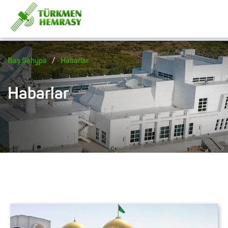
/
Baş Sahypa
Habarlar
Habarlar