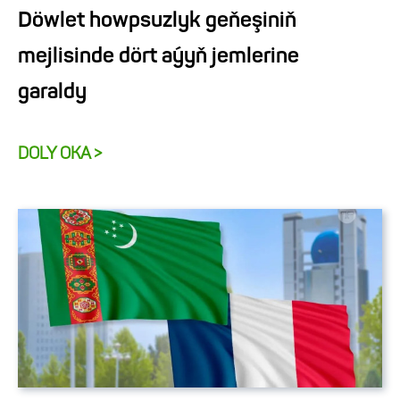
Döwlet howpsuzlyk geňeşiniň
mejlisinde dört aýyň jemlerine
garaldy
DOLY OKA >