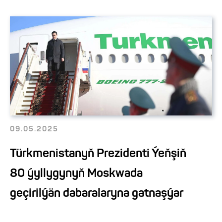
09.05.2025
Türkmenistanyň Prezidenti Ýeňşiň
80 ýyllygynyň Moskwada
geçirilýän dabaralaryna gatnaşýar