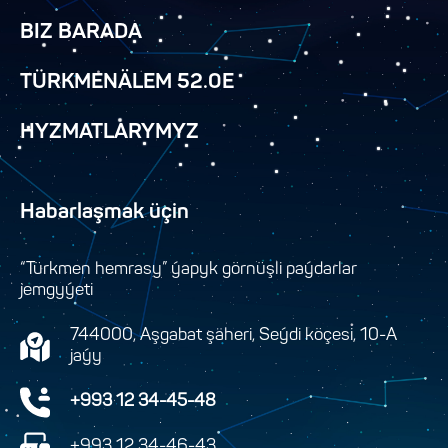
BIZ BARADA
TÜRKMENÄLEM 52.0E
HYZMATLARYMYZ
Habarlaşmak üçin
“Türkmen hemrasy” ýapyk görnüşli paýdarlar
jemgyýeti
744000, Aşgabat şäheri, Seýdi köçesi, 10-A
jaýy
+993 12 34-45-48
+993 12 34-46-43