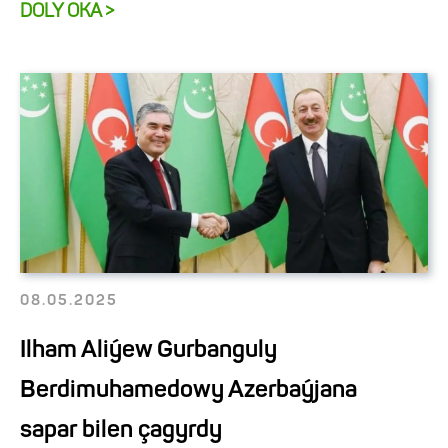
DOLY OKA >
08.05.2025
Ilham Aliýew Gurbanguly
Berdimuhamedowy Azerbaýjana
sapar bilen çagyrdy