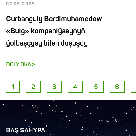
07.05.2025
Gurbanguly Berdimuhamedow
«Buig» kompaniýasynyň
ýolbaşçysy bilen duşuşdy
DOLY OKA >
1
2
3
4
5
6
BAŞ SAHYPA