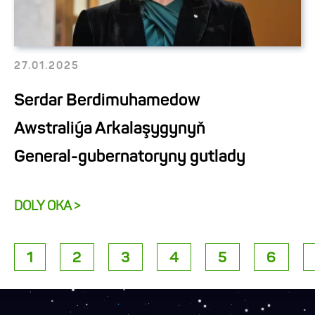
27.01.2025
Serdar Berdimuhamedow
Awstraliýa Arkalaşygynyň
General-gubernatoryny gutlady
DOLY OKA >
1
2
3
4
5
6