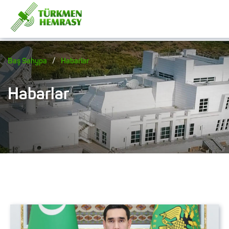
/
Baş Sahypa
Habarlar
Habarlar