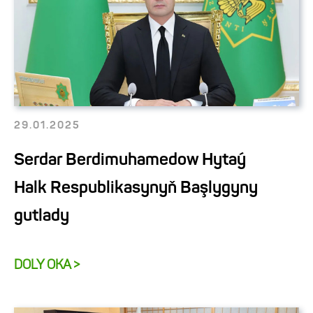
29.01.2025
Serdar Berdimuhamedow Hytaý
Halk Respublikasynyň Başlygyny
gutlady
DOLY OKA >