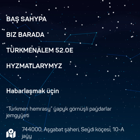
BAŞ SAHYPA
BIZ BARADA
TÜRKMENÄLEM 52.0E
HYZMATLARYMYZ
Habarlaşmak üçin
“Türkmen hemrasy” ýapyk görnüşli paýdarlar
jemgyýeti
744000, Aşgabat şäheri, Seýdi köçesi, 10-A
jaýy