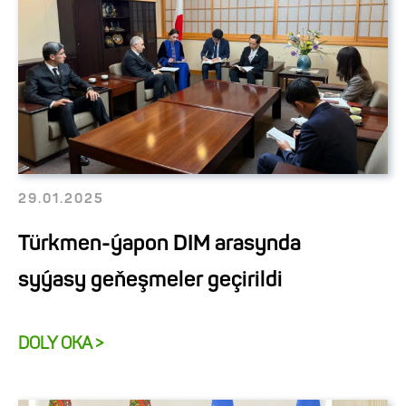
29.01.2025
Türkmen-ýapon DIM arasynda
syýasy geňeşmeler geçirildi
DOLY OKA >