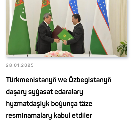
28.01.2025
Türkmenistanyň we Özbegistanyň
daşary syýasat edaralary
hyzmatdaşlyk boýunça täze
resminamalary kabul etdiler