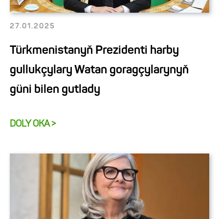
27.01.2025
Türkmenistanyň Prezidenti harby
gullukçylary Watan goragçylarynyň
güni bilen gutlady
DOLY OKA >