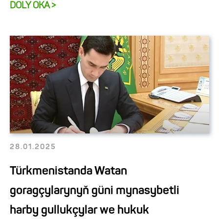
DOLY OKA >
28.01.2025
Türkmenistanda Watan
goragçylarynyň güni mynasybetli
harby gullukçylar we hukuk