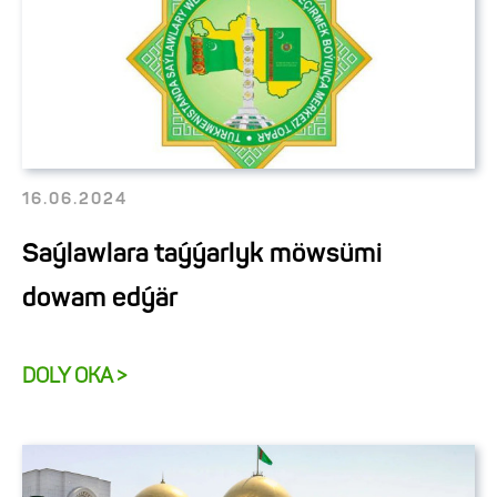
16.06.2024
Saýlawlara taýýarlyk möwsümi
dowam edýär
DOLY OKA >