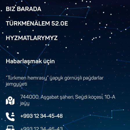
BIZ BARADA
TÜRKMENÄLEM 52.0E
HYZMATLARYMYZ
Habarlaşmak üçin
“Türkmen hemrasy” ýapyk görnüşli paýdarlar
jemgyýeti
744000, Aşgabat şäheri, Seýdi köçesi, 10-A
jaýy
+993 12 34-45-48
+993 12 34-46-43