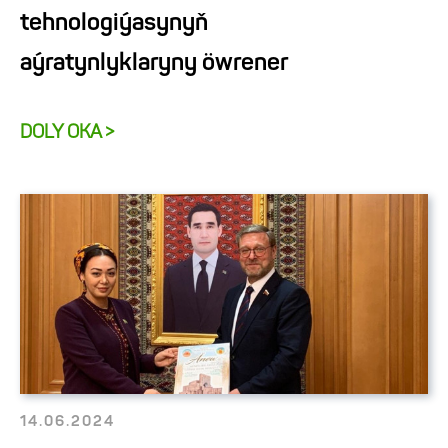
tehnologiýasynyň
aýratynlyklaryny öwrener
DOLY OKA >
14.06.2024