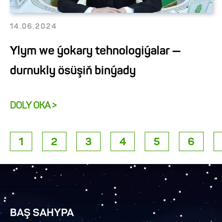
14.06.2024
Ylym we ýokary tehnologiýalar —
durnukly ösüşiň binýady
DOLY OKA >
1
2
3
4
5
6
BAŞ SAHYPA