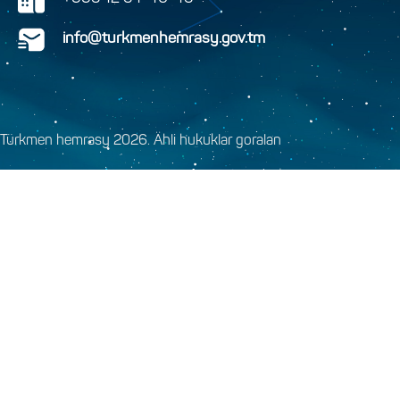
info@turkmenhemrasy.gov.tm
Türkmen hemrasy 2026. Ähli hukuklar goralan