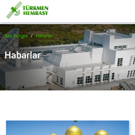
/
Baş Sahypa
Habarlar
Habarlar