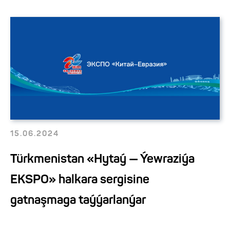
15.06.2024
Türkmenistan «Hytaý — Ýewraziýa
EKSPO» halkara sergisine
gatnaşmaga taýýarlanýar