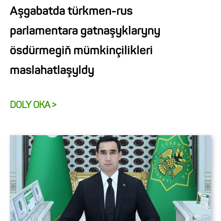
Aşgabatda türkmen-rus
parlamentara gatnaşyklaryny
ösdürmegiň mümkinçilikleri
maslahatlaşyldy
DOLY OKA >