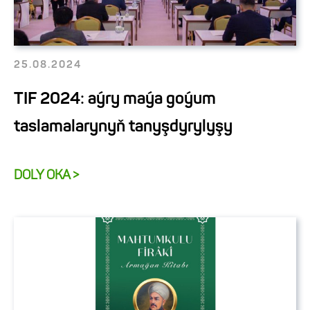
25.08.2024
TIF 2024: aýry maýa goýum
taslamalarynyň tanyşdyrylyşy
DOLY OKA >