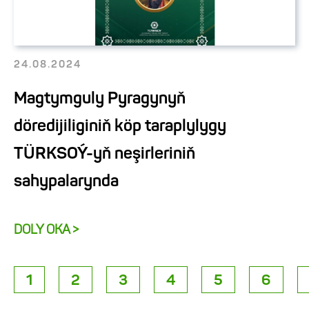
24.08.2024
Magtymguly Pyragynyň
döredijiliginiň köp taraplylygy
TÜRKSOÝ-yň neşirleriniň
sahypalarynda
DOLY OKA >
1
2
3
4
5
6