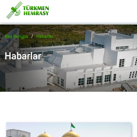
/
Baş Sahypa
Habarlar
Habarlar