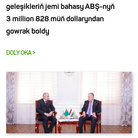
geleşikleriň jemi bahasy ABŞ-nyň
3 million 828 müň dollaryndan
gowrak boldy
DOLY OKA >