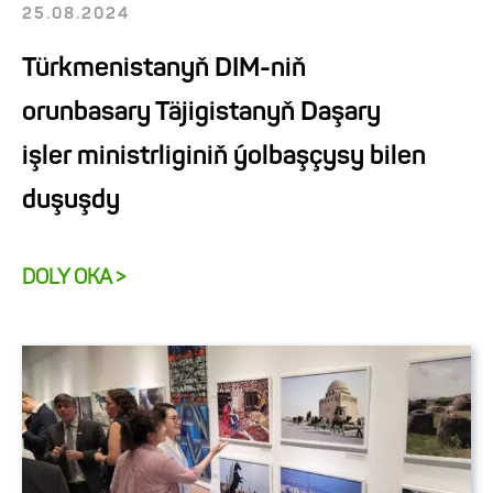
25.08.2024
Türkmenistanyň DIM-niň
orunbasary Täjigistanyň Daşary
işler ministrliginiň ýolbaşçysy bilen
duşuşdy
DOLY OKA >