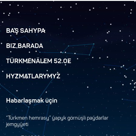
BAŞ SAHYPA
BIZ BARADA
TÜRKMENÄLEM 52.0E
HYZMATLARYMYZ
Habarlaşmak üçin
“Türkmen hemrasy” ýapyk görnüşli paýdarlar
jemgyýeti