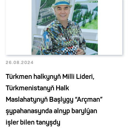
26.08.2024
Türkmen halkynyň Milli Lideri,
Türkmenistanyň Halk
Maslahatynyň Başlygy “Arçman”
şypahanasynda alnyp barylýan
işler bilen tanyşdy