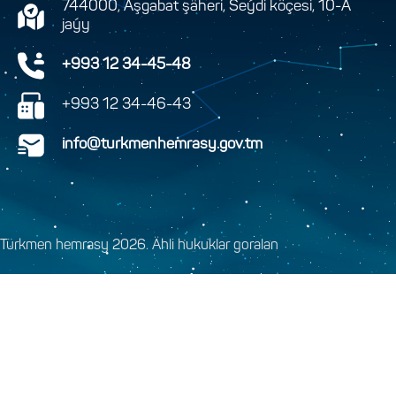
744000, Aşgabat şäheri, Seýdi köçesi, 10-A
jaýy
+993 12 34-45-48
+993 12 34-46-43
info@turkmenhemrasy.gov.tm
Türkmen hemrasy 2026. Ähli hukuklar goralan