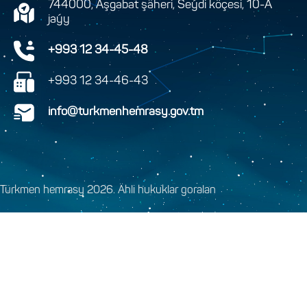
744000, Aşgabat şäheri, Seýdi köçesi, 10-A
jaýy
+993 12 34-45-48
+993 12 34-46-43
info@turkmenhemrasy.gov.tm
Türkmen hemrasy 2026. Ähli hukuklar goralan