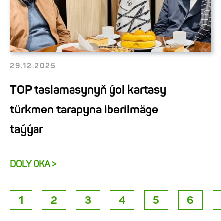
29.12.2025
TOP taslamasynyň ýol kartasy
türkmen tarapyna iberilmäge
taýýar
DOLY OKA >
1
2
3
4
5
6