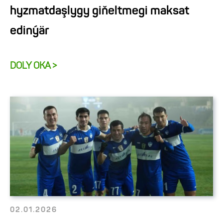
hyzmatdaşlygy giňeltmegi maksat
edinýär
DOLY OKA >
02.01.2026