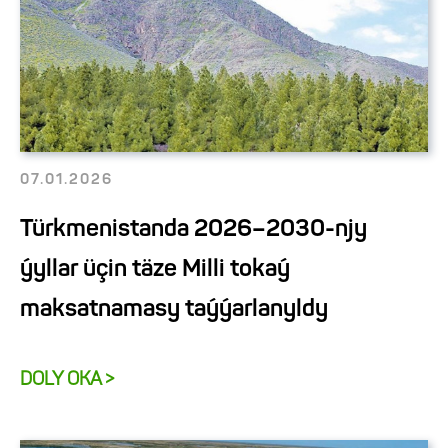
07.01.2026
Türkmenistanda 2026–2030-njy
ýyllar üçin täze Milli tokaý
maksatnamasy taýýarlanyldy
DOLY OKA >