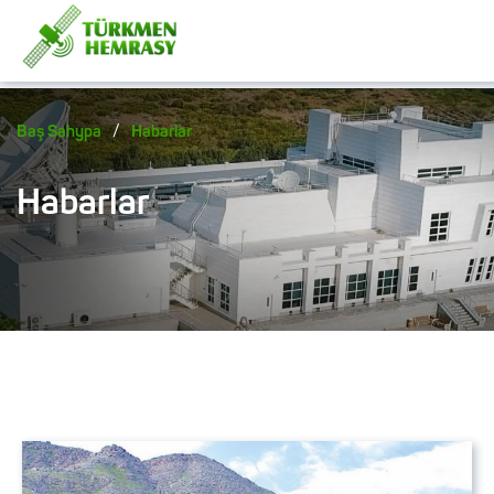
/
Baş Sahypa
Habarlar
Habarlar