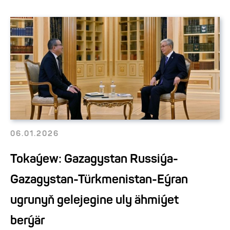
06.01.2026
Tokaýew: Gazagystan Russiýa-
Gazagystan-Türkmenistan-Eýran
ugrunyň gelejegine uly ähmiýet
berýär