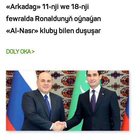
«Arkadag» 11‑nji we 18‑nji
fewralda Ronaldunyň oýnaýan
«Al‑Nasr» kluby bilen duşuşar
DOLY OKA >