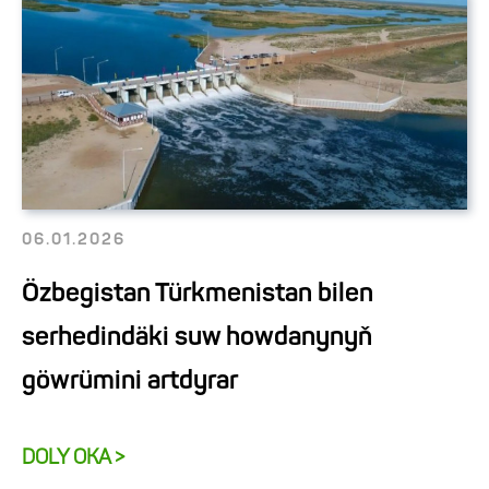
06.01.2026
Özbegistan Türkmenistan bilen
serhedindäki suw howdanynyň
göwrümini artdyrar
DOLY OKA >