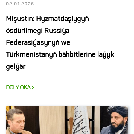
02.01.2026
Mişustin: Hyzmatdaşlygyň
ösdürilmegi Russiýa
Federasiýasynyň we
Türkmenistanyň bähbitlerine laýyk
gelýär
DOLY OKA >