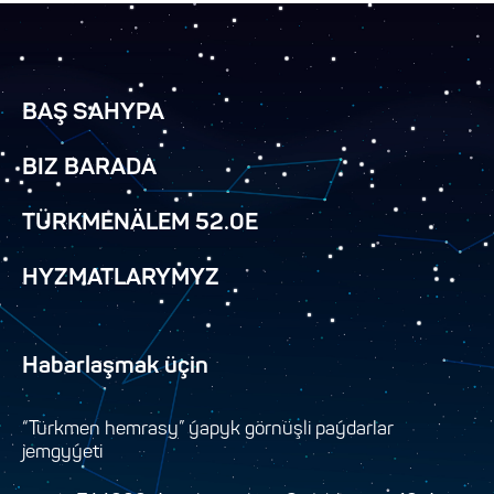
BAŞ SAHYPA
BIZ BARADA
TÜRKMENÄLEM 52.0E
HYZMATLARYMYZ
Habarlaşmak üçin
“Türkmen hemrasy” ýapyk görnüşli paýdarlar
jemgyýeti