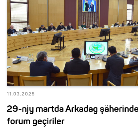
11.03.2025
29-njy martda Arkadag şäherinde
forum geçiriler