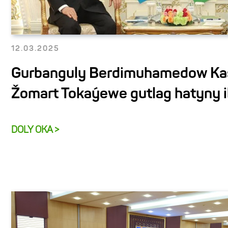
12.03.2025
Gurbanguly Berdimuhamedow K
Žomart Tokaýewe gutlag hatyny i
DOLY OKA >