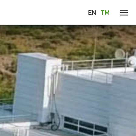
EN
TM