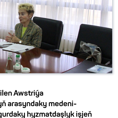
ilen Awstriýa
yň arasyndaky medeni-
urdaky hyzmatdaşlyk işjeň