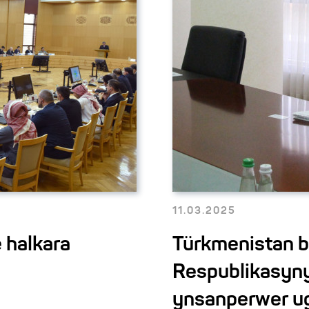
11.03.2025
 halkara
Türkmenistan b
Respublikasyn
ynsanperwer ug