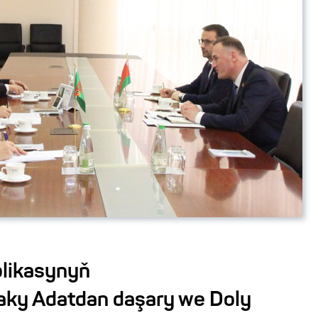
likasynyň
aky Adatdan daşary we Doly