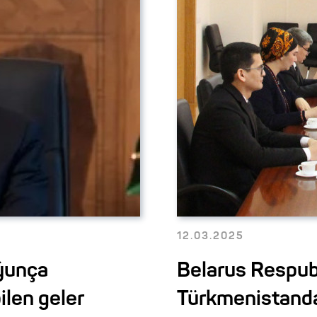
12.03.2025
ýunça
Belarus Respub
len geler
Türkmenistand