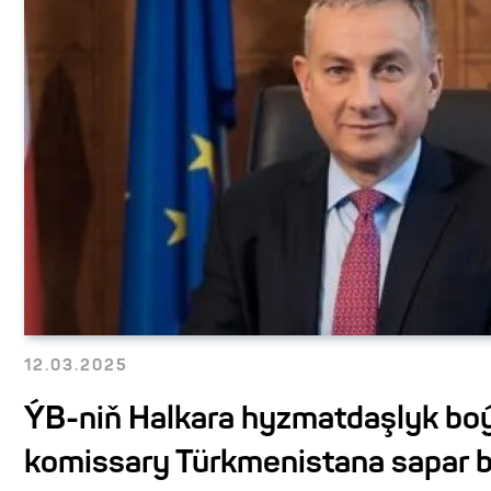
12.03.2025
ÝB-niň Halkara hyzmatdaşlyk bo
komissary Türkmenistana sapar bi