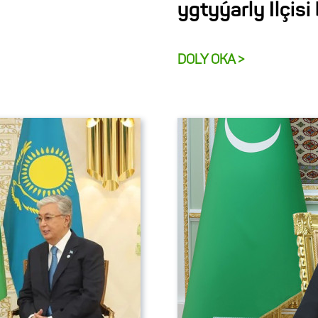
ygtyýarly Ilçisi
DOLY OKA >