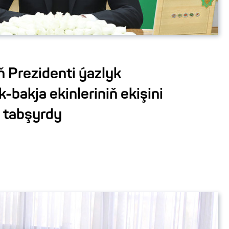
 Prezidenti ýazlyk
-bakja ekinleriniň ekişini
 tabşyrdy