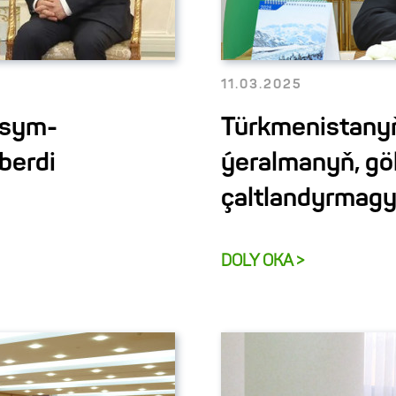
11.03.2025
asym-
Türkmenistanyň
berdi
ýeralmanyň, gök
çaltlandyrmagy
DOLY OKA >