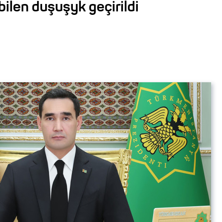
 bilen duşuşyk geçirildi