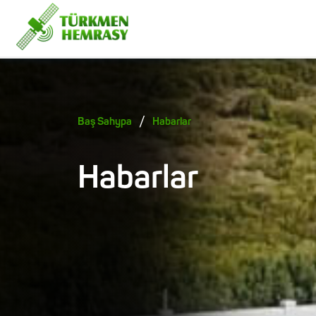
/
Baş Sahypa
Habarlar
Habarlar