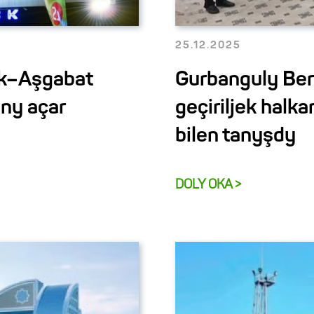
25.12.2025
sk–Aşgabat
Gurbanguly B
ny açar
geçiriljek halk
bilen tanyşdy
DOLY OKA >