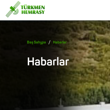
/
Baş Sahypa
Habarlar
Habarlar