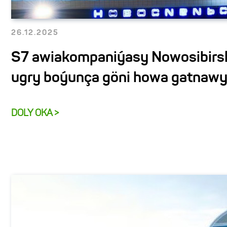
26.12.2025
S7 awiakompaniýasy Nowosibir
ugry boýunça göni howa gatnawy
DOLY OKA >