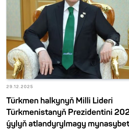
29.12.2025
Türkmen halkynyň Milli Lideri
Türkmenistanyň Prezidentini 20
ýylyň atlandyrylmagy mynasybetl