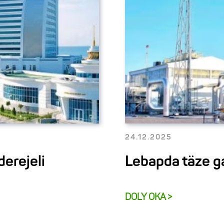
24.12.2025
erejeli
Lebapda täze ga
DOLY OKA >