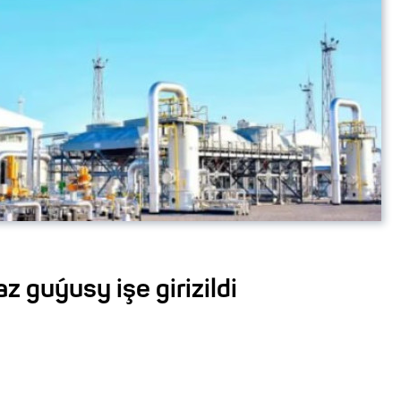
z guýusy işe girizildi