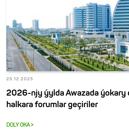
25.12.2025
2026-njy ýylda Awazada ýokary d
halkara forumlar geçiriler
DOLY OKA >