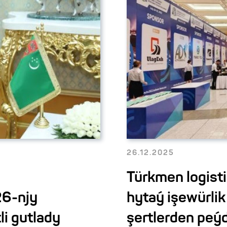
26.12.2025
Türkmen logist
26-njy
hytaý işewürli
i gutlady
şertlerden peýd