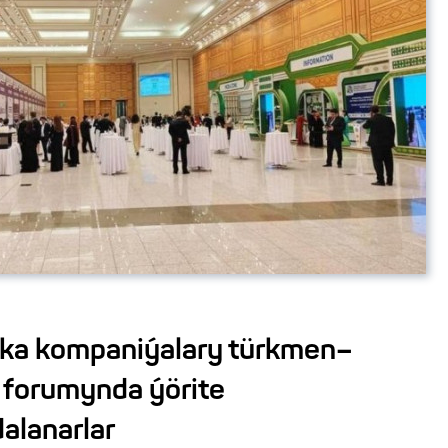
ika kompaniýalary türkmen–
k forumynda ýörite
alanarlar