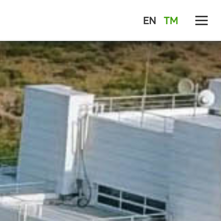
EN
TM