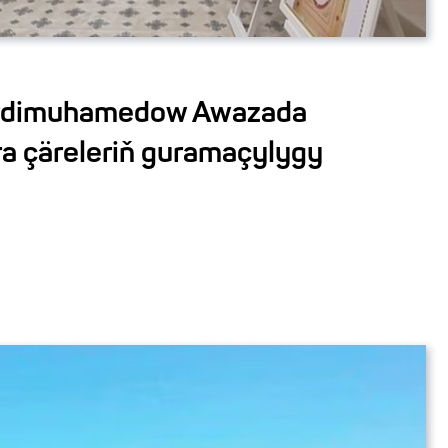
erdimuhamedow Awazada
ara çäreleriň guramaçylygy