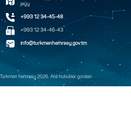
jaýy
+993 12 34-45-48
+993 12 34-46-43
info@turkmenhemrasy.gov.tm
Türkmen hemrasy 2026. Ähli hukuklar goralan