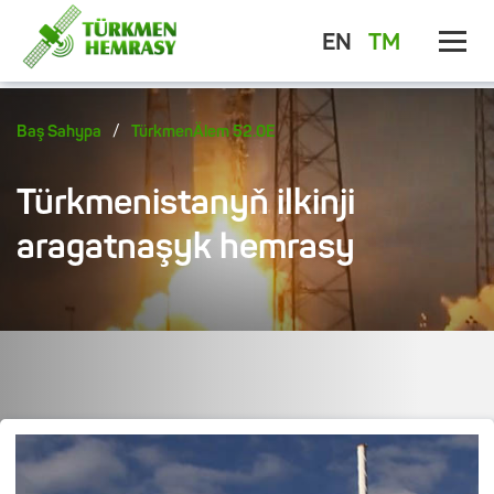
EN
TM
/
Baş Sahypa
TürkmenÄlem 52.0E
Türkmenistanyň ilkinji
aragatnaşyk hemrasy