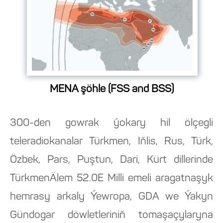
MENA şöhle (FSS and BSS)
300-den gowrak ýokary hil ölçegli
teleradiokanalar Türkmen, Iňlis, Rus, Türk,
Özbek, Pars, Puştun, Dari, Kürt dillerinde
TürkmenÄlem 52.0E Milli emeli aragatnaşyk
hemrasy arkaly Ýewropa, GDA we Ýakyn
Gündogar döwletleriniň tomaşaçylaryna