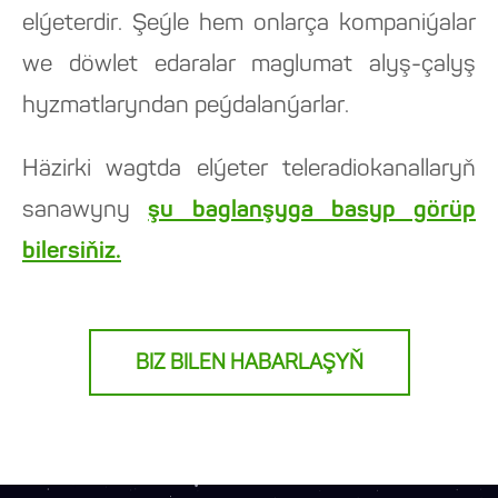
elýeterdir. Şeýle hem onlarça kompaniýalar
we döwlet edaralar maglumat alyş-çalyş
hyzmatlaryndan peýdalanýarlar.
Häzirki wagtda elýeter teleradiokanallaryň
sanawyny
şu baglanşyga basyp görüp
bilersiňiz.
BIZ BILEN HABARLAŞYŇ