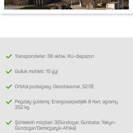
Transponderler: 38 aktiw, KU-diapazon
Gulluk möhleti: 15 ýyl
Orbital pozisiýasy: Geostasionar, 52.0E
Peýdaly ýükleniş: Energosarpedijilik 8 Kwt, agramy
352 kg
Şöhleleriň möçberi: 3(Gündogar, Günbatar, Ýakyn-
Gündogar/Demirgazyk-Afrika)