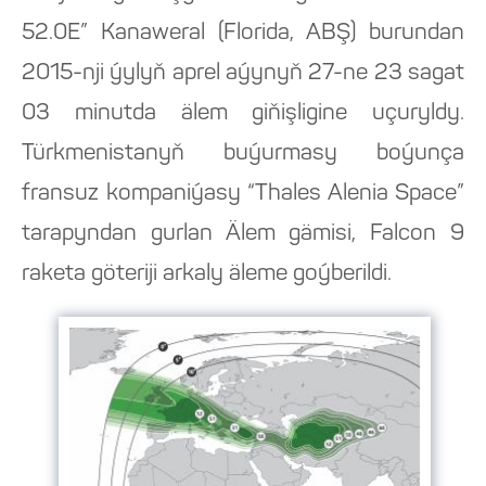
52.0E” Kanaweral (Florida, ABŞ) burundan
2015-nji ýylyň aprel aýynyň 27-ne 23 sagat
03 minutda älem giňişligine uçuryldy.
Türkmenistanyň buýurmasy boýunça
fransuz kompaniýasy “Thales Alenia Space”
tarapyndan gurlan Älem gämisi, Falcon 9
raketa göteriji arkaly äleme goýberildi.