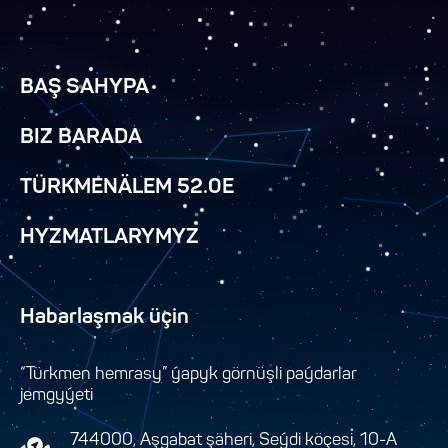
BAŞ SAHYPA
BIZ BARADA
TÜRKMENÄLEM 52.0E
HYZMATLARYMYZ
Habarlaşmak üçin
“Türkmen hemrasy” ýapyk görnüşli paýdarlar
jemgyýeti
744000, Aşgabat şäheri, Seýdi köçesi, 10-A