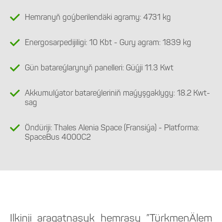
Hemranyň goýberilendäki agramy: 4731 kg
Energosarpedijiligi: 10 Kbt - Gury agram: 1839 kg
Gün batareýlarynyň panelleri: Güýji 11.3 Kwt
Akkumulýator batareýleriniň maýyşgaklygy: 18.2 Kwt-
sag
Öndüriji: Thales Alenia Space (Fransiýa) - Platforma:
SpaceBus 4000С2
Ilkinji aragatnaşyk hemrasy ”TürkmenÄlem