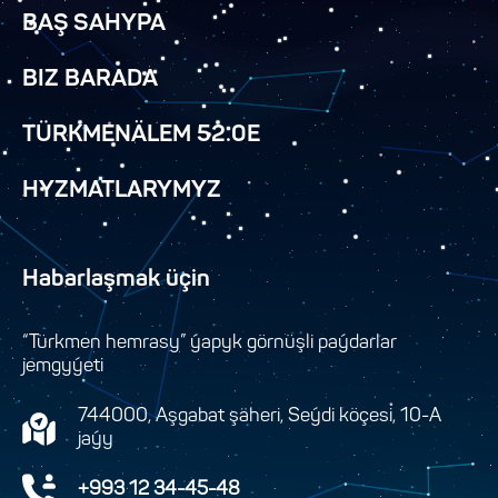
BAŞ SAHYPA
BIZ BARADA
TÜRKMENÄLEM 52.0E
HYZMATLARYMYZ
Habarlaşmak üçin
“Türkmen hemrasy” ýapyk görnüşli paýdarlar
jemgyýeti
744000, Aşgabat şäheri, Seýdi köçesi, 10-A
jaýy
+993 12 34-45-48