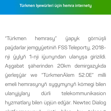
Türkmen Işewürleri üçin hemra internety
“Türkmen hemrasy” ýapyk görnüşli
paýdarlar jemgyýetiniň FSS Teleporty, 2018-
nji ýylyň 1-nji iýunyndan ulanyşa girizildi.
Aşgabat şäherinden 20km demirgazykda
ýerleşýär we “TürkmenÄlem 52.0E” milli
emeli hemrasynyň sygymynyň kömegi bilen
ulanyjylary dürli telekommunikasion
hyzmatlary bilen üpjün edýär. Newtec Dialog