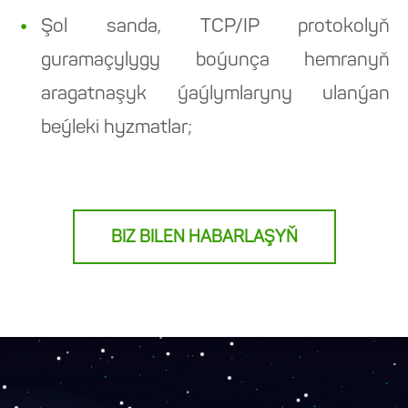
Şol sanda, TCP/IP protokolyň
guramaçylygy boýunça hemranyň
aragatnaşyk ýaýlymlaryny ulanýan
beýleki hyzmatlar;
BIZ BILEN HABARLAŞYŇ