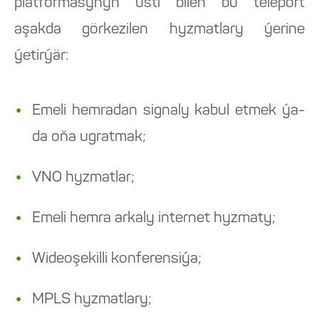
platformasynyň üsti bilen bu teleport
aşakda görkezilen hyzmatlary ýerine
ýetirýär:
Emeli hemradan signaly kabul etmek ýa-
da oňa ugratmak;
VNO hyzmatlar;
Emeli hemra arkaly internet hyzmaty;
Wideoşekilli konferensiýa;
MPLS hyzmatlary;