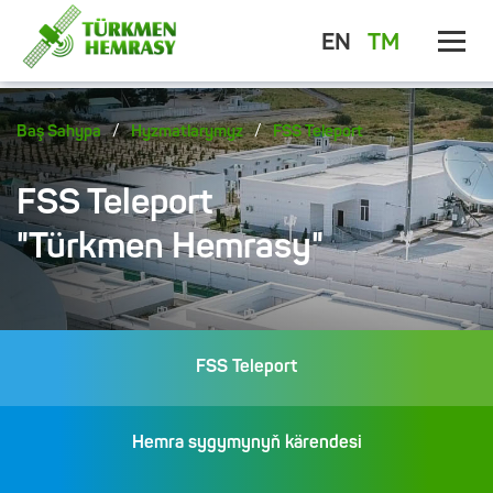
EN
TM
/
/
Baş Sahypa
Hyzmatlarymyz
FSS Teleport
FSS Teleport
"Türkmen Hemrasy"
FSS Teleport
Hemra sygymynyň kärendesi