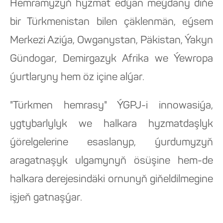
Hemramyzyň hyzmat edýän meýdany diňe
bir Türkmenistan bilen çäklenmän, eýsem
Merkezi Aziýa, Owganystan, Päkistan, Ýakyn
Gündogar, Demirgazyk Afrika we Ýewropa
ýurtlaryny hem öz içine alýar.
"Türkmen hemrasy" ÝGPJ-i innowasiýa,
ygtybarlylyk we halkara hyzmatdaşlyk
ýörelgelerine esaslanyp, ýurdumyzyň
aragatnaşyk ulgamynyň ösüşine hem-de
halkara derejesindäki ornunyň giňeldilmegine
işjeň gatnaşýar.