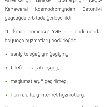
Amerikanyň Birleşen Ştatlarynyň Keýp-
Kanaweral kosmodromyndan üstünlikli
ýagdaýda orbitada ýerleşdirildi.
"Türkmen hemrasy" ÝGPJ-i - dürli ugurlar
boýunça hyzmatlary hödürleýär:
sanly teleýaýlym ýaýlymy,
telefon aragatnaşygy,
maglumatlaryň geçirilmegi,
hemra arkaly internet hyzmatlary.