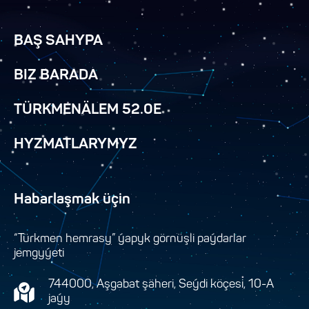
BAŞ SAHYPA
BIZ BARADA
TÜRKMENÄLEM 52.0E
HYZMATLARYMYZ
Habarlaşmak üçin
“Türkmen hemrasy” ýapyk görnüşli paýdarlar
jemgyýeti
744000, Aşgabat şäheri, Seýdi köçesi, 10-A
jaýy