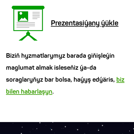
Prezentasiýany ýükle
Biziň hyzmatlarymyz barada giňişleýin
maglumat almak isleseňiz ýa-da
soraglaryňyz bar bolsa, haýyş edýäris,
biz
bilen habarlaşyn
.