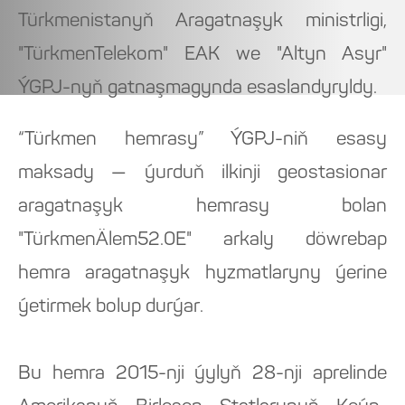
Türkmenistanyň Aragatnaşyk ministrligi,
"TürkmenTelekom" EAK we "Altyn Asyr"
ÝGPJ-nyň gatnaşmagynda esaslandyryldy.
“Türkmen hemrasy” ÝGPJ-niň esasy
maksady — ýurduň ilkinji geostasionar
aragatnaşyk hemrasy bolan
"TürkmenÄlem52.0E" arkaly döwrebap
hemra aragatnaşyk hyzmatlaryny ýerine
ýetirmek bolup durýar.
Bu hemra 2015-nji ýylyň 28-nji aprelinde