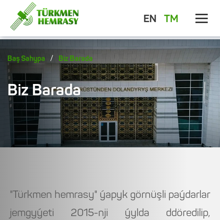
EN
TM
/
Baş Sahypa
Biz Barada
Biz Barada
"Türkmen hemrasy" ýapyk görnüşli paýdarlar
jemgyýeti 2015-nji ýylda ddöredilip,