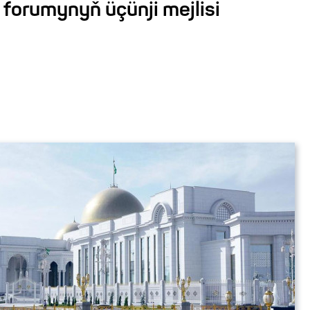
forumynyň üçünji mejlisi