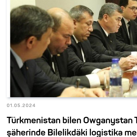
01.05.2024
Türkmenistan bilen Owganystan 
şäherinde Bilelikdäki logistika me