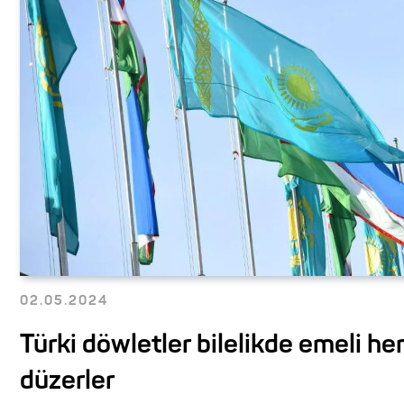
02.05.2024
Türki döwletler bilelikde emeli he
düzerler