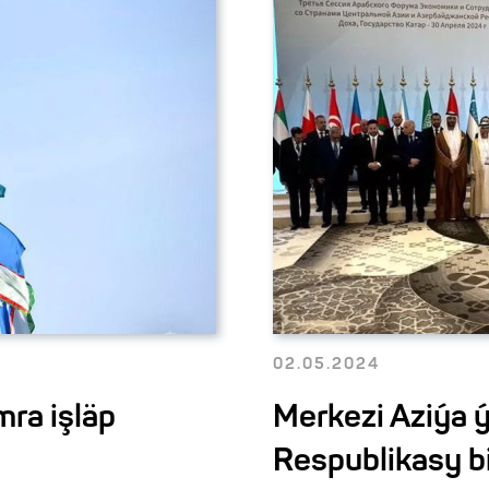
02.05.2024
mra işläp
Merkezi Aziýa 
Respublikasy b