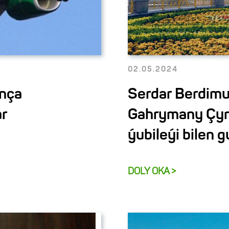
02.05.2024
nça
Serdar Berdim
ar
Gahrymany Çyn
ýubileýi bilen g
DOLY OKA >