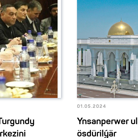
01.05.2024
Turgundy
Ynsanperwer u
rkezini
ösdürilýär