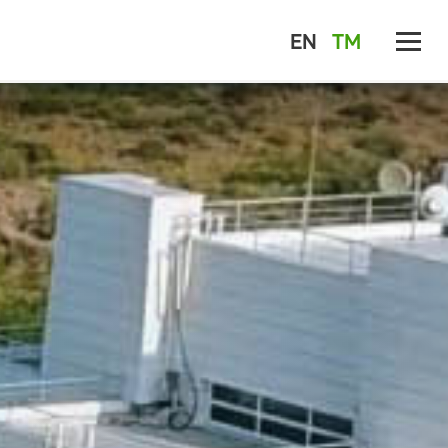
EN
TM