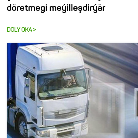
döretmegi meýilleşdirýär
DOLY OKA >