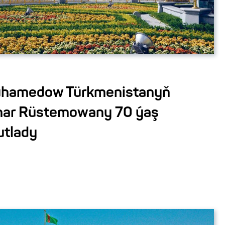
uhamedow Türkmenistanyň
ar Rüstemowany 70 ýaş
utlady