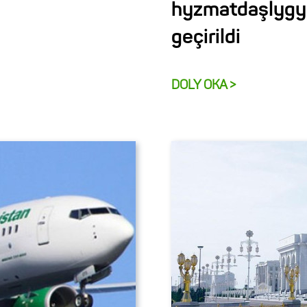
hyzmatdaşlygy 
geçirildi
DOLY OKA >