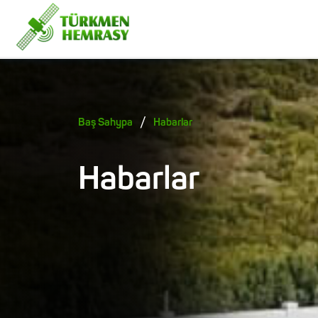
/
Baş Sahypa
Habarlar
Habarlar