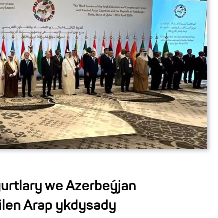
ýurtlary we Azerbeýjan
ilen Arap ykdysady