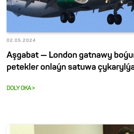
02.05.2024
Aşgabat — London gatnawy boýu
petekler onlaýn satuwa çykarylý
DOLY OKA >