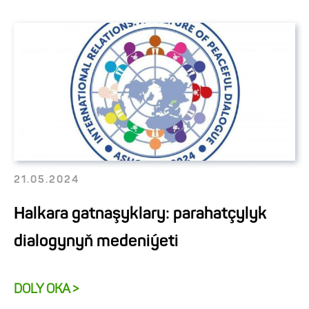
21.05.2024
Halkara gatnaşyklary: parahatçylyk
dialogynyň medeniýeti
DOLY OKA >