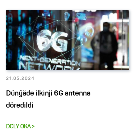
21.05.2024
Dünýäde ilkinji 6G antenna
döredildi
DOLY OKA >