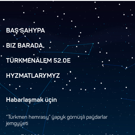
BAŞ SAHYPA
BIZ BARADA
TÜRKMENÄLEM 52.0E
HYZMATLARYMYZ
Habarlaşmak üçin
“Türkmen hemrasy” ýapyk görnüşli paýdarlar
jemgyýeti