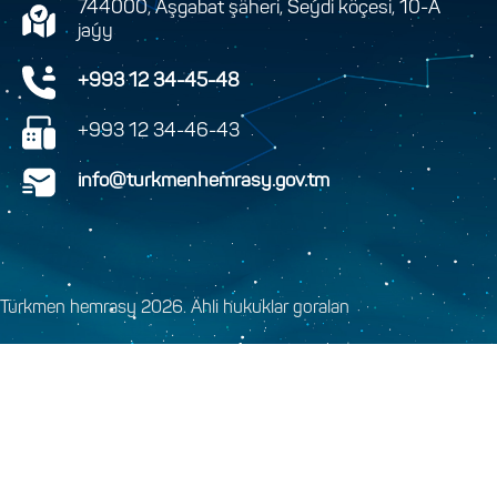
744000, Aşgabat şäheri, Seýdi köçesi, 10-A
jaýy
+993 12 34-45-48
+993 12 34-46-43
info@turkmenhemrasy.gov.tm
Türkmen hemrasy 2026. Ähli hukuklar goralan