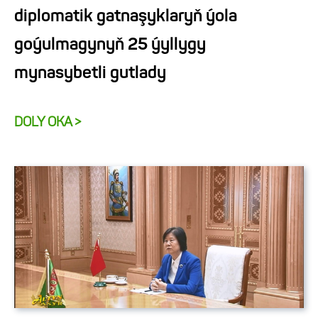
diplomatik gatnaşyklaryň ýola
goýulmagynyň 25 ýyllygy
mynasybetli gutlady
DOLY OKA >