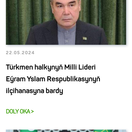
22.05.2024
Türkmen halkynyň Milli Lideri
Eýram Yslam Respublikasynyň
ilçihanasyna bardy
DOLY OKA >