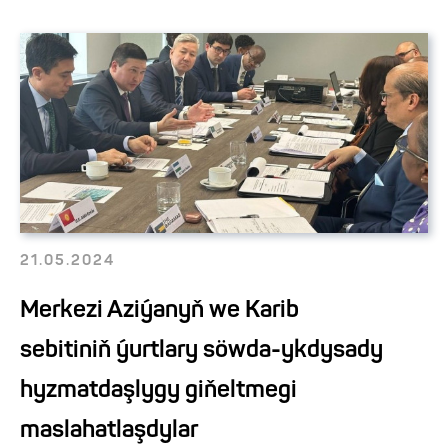
21.05.2024
Merkezi Aziýanyň we Karib
sebitiniň ýurtlary söwda-ykdysady
hyzmatdaşlygy giňeltmegi
maslahatlaşdylar