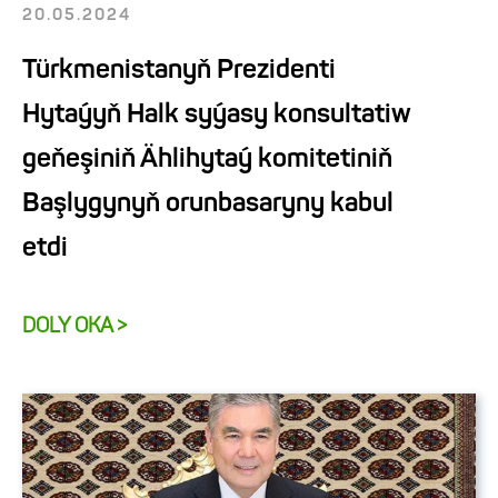
20.05.2024
Türkmenistanyň Prezidenti
Hytaýyň Halk syýasy konsultatiw
geňeşiniň Ählihytaý komitetiniň
Başlygynyň orunbasaryny kabul
etdi
DOLY OKA >