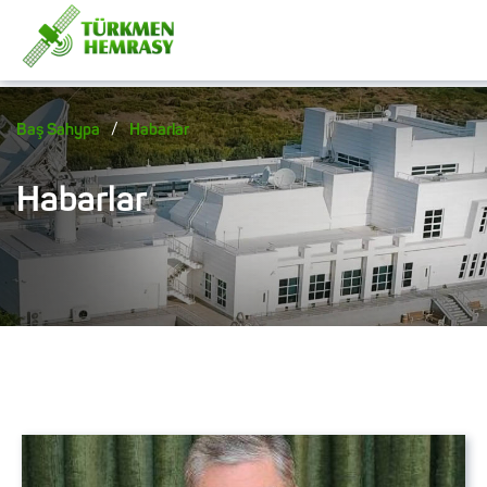
/
Baş Sahypa
Habarlar
Habarlar