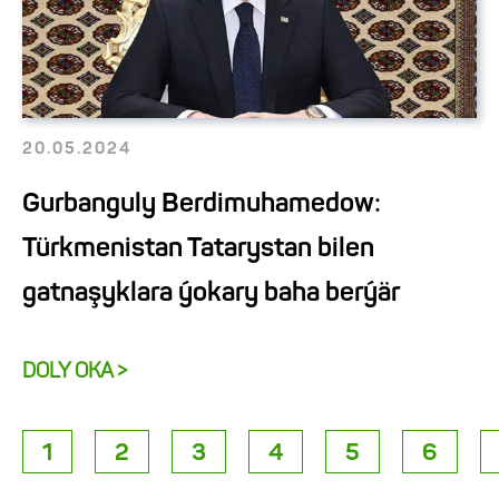
20.05.2024
Gurbanguly Berdimuhamedow:
Türkmenistan Tatarystan bilen
gatnaşyklara ýokary baha berýär
DOLY OKA >
1
2
3
4
5
6