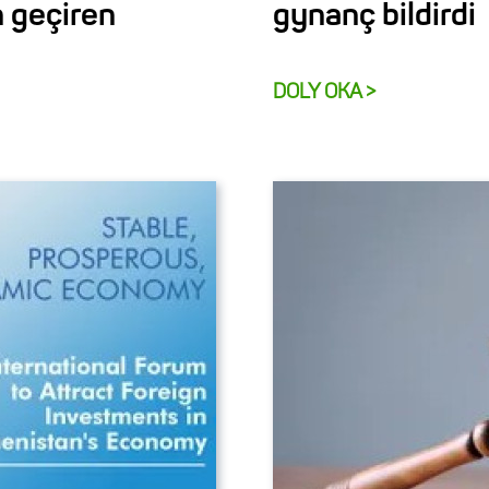
n geçiren
gynanç bildirdi
DOLY OKA >