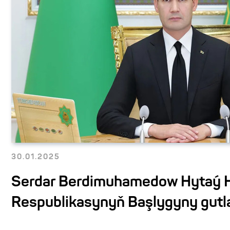
30.01.2025
Serdar Berdimuhamedow Hytaý 
Respublikasynyň Başlygyny gutl