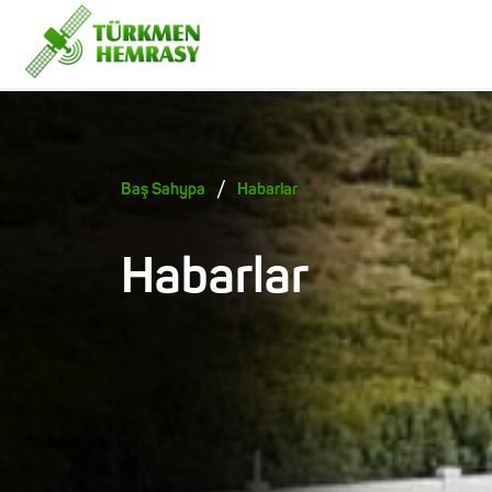
/
Baş Sahypa
Habarlar
Habarlar