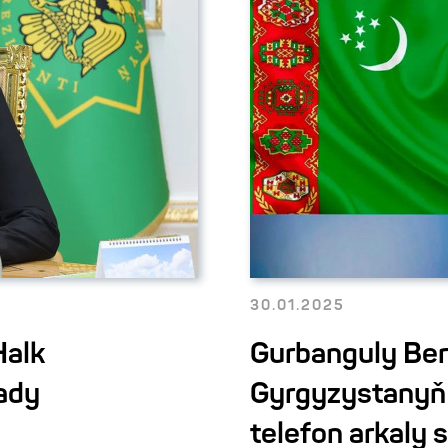
30.01.2025
Halk
Gurbanguly Be
ady
Gyrgyzystanyň 
telefon arkaly 