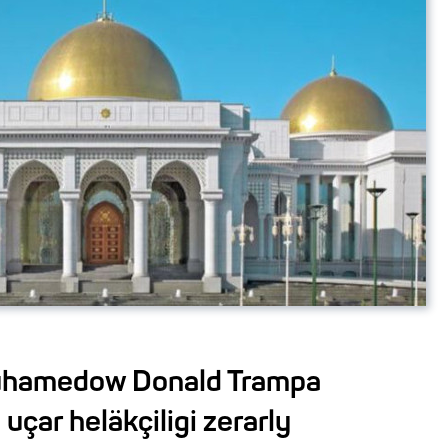
uhamedow Donald Trampa
çar heläkçiligi zerarly