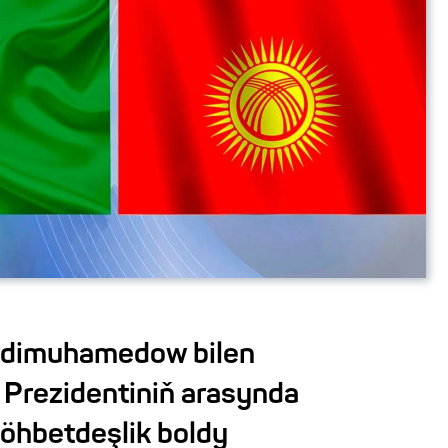
rdimuhamedow bilen
Prezidentiniň arasynda
söhbetdeşlik boldy