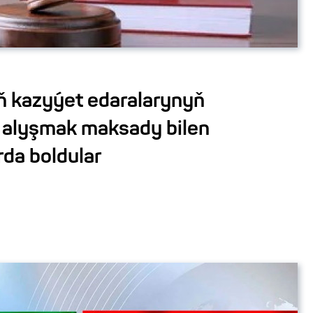
 kazyýet edaralarynyň
be alyşmak maksady bilen
da boldular