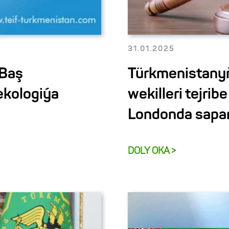
31.01.2025
 Baş
Türkmenistanyň
ekologiýa
wekilleri tejri
Londonda sapar
DOLY OKA >