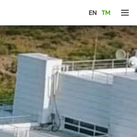
EN
TM