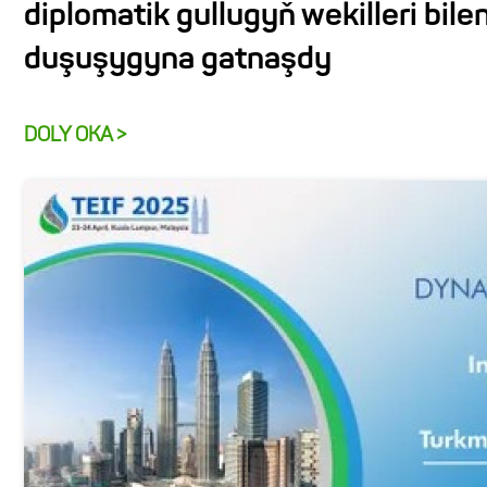
diplomatik gullugyň wekilleri bile
duşuşygyna gatnaşdy
DOLY OKA >