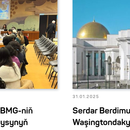
31.01.2025
i BMG-niň
Serdar Berdim
çysynyň
Waşingtondaky u