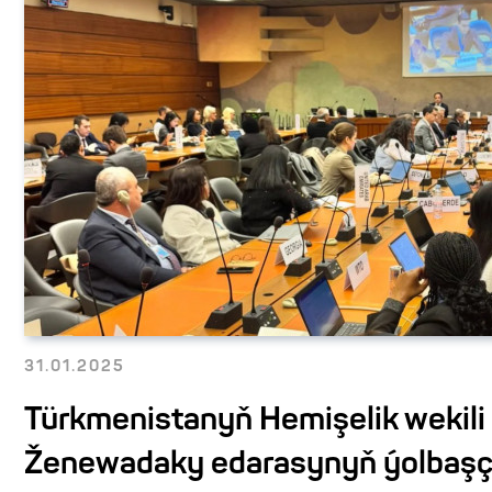
31.01.2025
Türkmenistanyň Hemişelik wekil
Ženewadaky edarasynyň ýolbaş