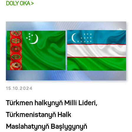
DOLY OKA >
15.10.2024
Türkmen halkynyň Milli Lideri,
Türkmenistanyň Halk
Maslahatynyň Başlygynyň