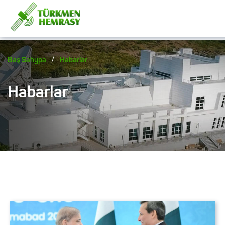
/
Baş Sahypa
Habarlar
Habarlar