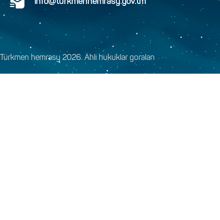
info@turkmenhemrasy.gov.tm
Türkmen hemrasy 2026. Ähli hukuklar goralan