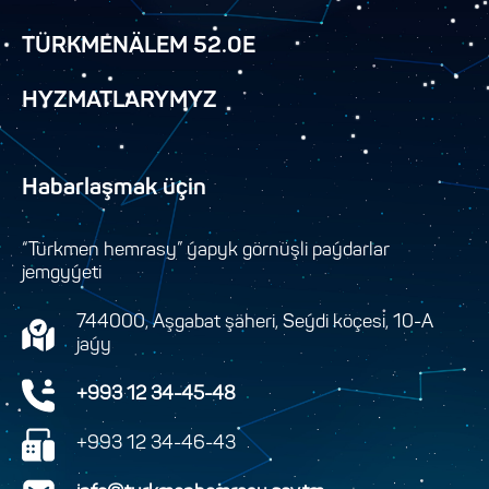
TÜRKMENÄLEM 52.0E
HYZMATLARYMYZ
Habarlaşmak üçin
“Türkmen hemrasy” ýapyk görnüşli paýdarlar
jemgyýeti
744000, Aşgabat şäheri, Seýdi köçesi, 10-A
jaýy
+993 12 34-45-48
+993 12 34-46-43