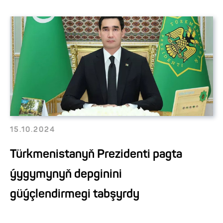
15.10.2024
Türkmenistanyň Prezidenti pagta
ýygymynyň depginini
güýçlendirmegi tabşyrdy