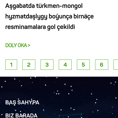
Aşgabatda türkmen-mongol
hyzmatdaşlygy boýunça birnäçe
resminamalara gol çekildi
DOLY OKA >
1
2
3
4
5
6
BAŞ SAHYPA
BIZ BARADA