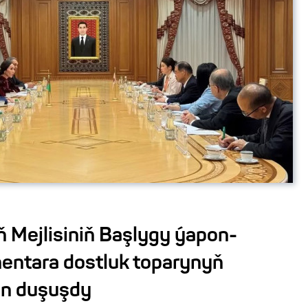
 Mejlisiniň Başlygy ýapon-
entara dostluk toparynyň
en duşuşdy