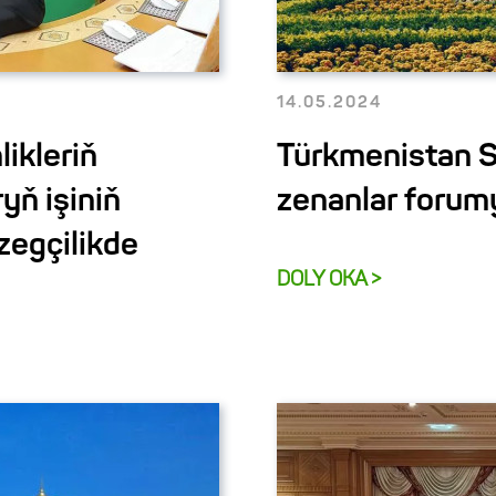
14.05.2024
ikleriň
Türkmenistan S
ň işiniň
zenanlar forum
zegçilikde
DOLY OKA >