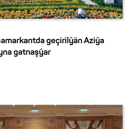
amarkantda geçirilýän Aziýa
yna gatnaşýar