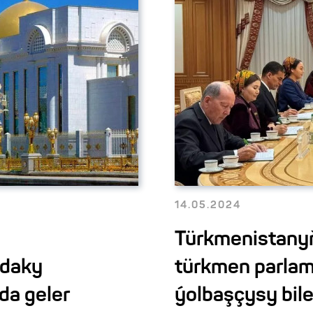
14.05.2024
Türkmenistanyň
tdaky
türkmen parlam
da geler
ýolbaşçysy bil