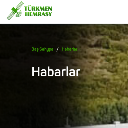
/
Baş Sahypa
Habarlar
Habarlar