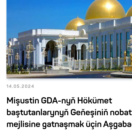
14.05.2024
Mişustin GDA-nyň Hökümet
baştutanlarynyň Geňeşiniň noba
mejlisine gatnaşmak üçin Aşgaba