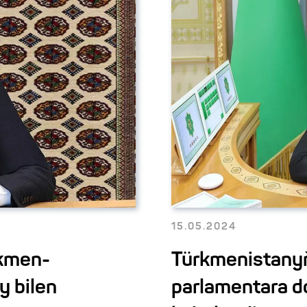
15.05.2024
rkmen-
Türkmenistanyň
y bilen
parlamentara d