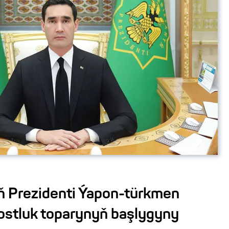
 Prezidenti Ýapon-türkmen
ostluk toparynyň başlygyny