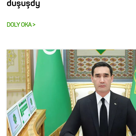
duşuşdy
DOLY OKA >