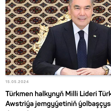
15.05.2024
Türkmen halkynyň Milli Lideri Tü
Awstriýa jemgyýetiniň ýolbaşçys