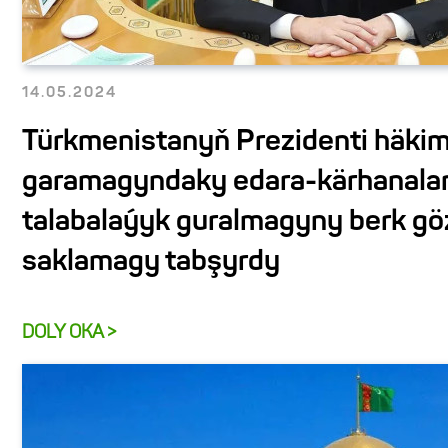
14.05.2024
Türkmenistanyň Prezidenti häkiml
garamagyndaky edara-kärhanalary
talabalaýyk guralmagyny berk gö
saklamagy tabşyrdy
DOLY OKA >