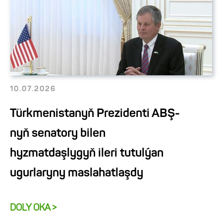
10.07.2026
Türkmenistanyň Prezidenti ABŞ-
nyň senatory bilen
hyzmatdaşlygyň ileri tutulýan
ugurlaryny maslahatlaşdy
DOLY OKA >