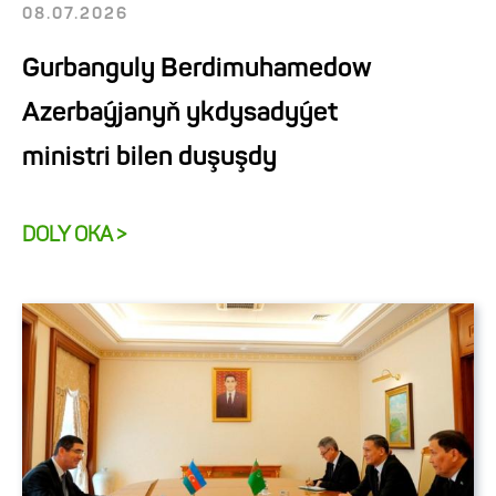
08.07.2026
Gurbanguly Berdimuhamedow
Azerbaýjanyň ykdysadyýet
ministri bilen duşuşdy
DOLY OKA >