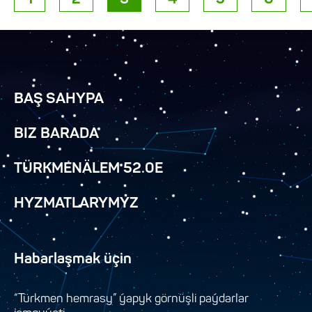
BAŞ SAHYPA
BIZ BARADA
TÜRKMENÄLEM 52.0E
HYZMATLARYMYZ
Habarlaşmak üçin
“Türkmen hemrasy” ýapyk görnüşli paýdarlar