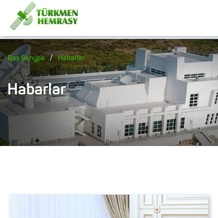
/
Baş Sahypa
Habarlar
Habarlar