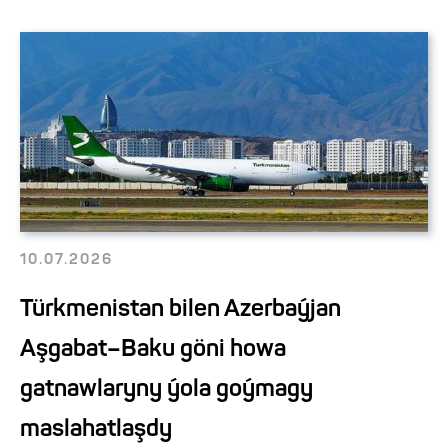
10.07.2026
Türkmenistan bilen Azerbaýjan
Aşgabat–Baku göni howa
gatnawlaryny ýola goýmagy
maslahatlaşdy