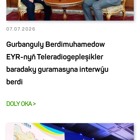
07.07.2026
Gurbanguly Berdimuhamedow
EYR-nyň Teleradiogepleşikler
baradaky guramasyna interwýu
berdi
DOLY OKA >