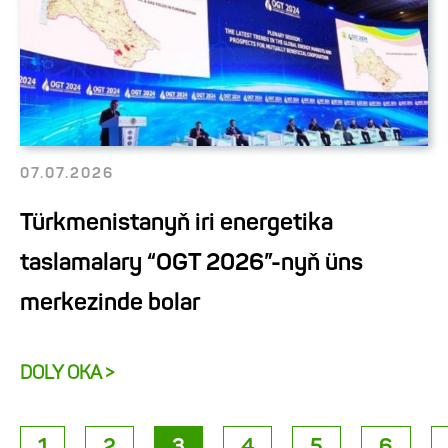
07.07.2026
Türkmenistanyň iri energetika
taslamalary “OGT 2026”-nyň üns
merkezinde bolar
DOLY OKA >
1
2
3
4
5
6