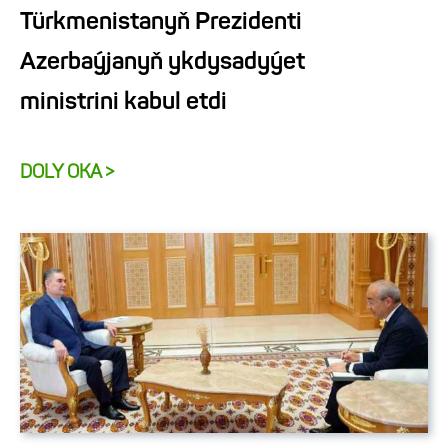
Türkmenistanyň Prezidenti
Azerbaýjanyň ykdysadyýet
ministrini kabul etdi
DOLY OKA >