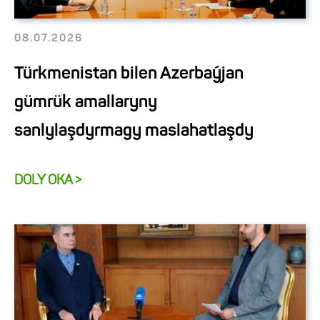
08.07.2026
Türkmenistan bilen Azerbaýjan
gümrük amallaryny
sanlylaşdyrmagy maslahatlaşdy
DOLY OKA >