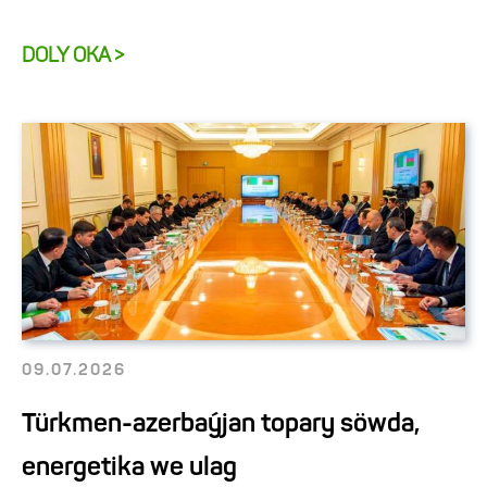
DOLY OKA >
09.07.2026
Türkmen-azerbaýjan topary söwda,
energetika we ulag