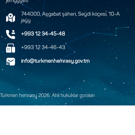
jemgyýeti
744000, Aşgabat şäheri, Seýdi köçesi, 10-A
jaýy
+993 12 34-45-48
+993 12 34-46-43
info@turkmenhemrasy.gov.tm
Türkmen hemrasy 2026. Ähli hukuklar goralan