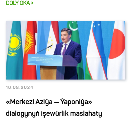
DOLY OKA >
10.08.2024
«Merkezi Aziýa — Ýaponiýa»
dialogynyň işewürlik maslahaty