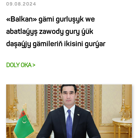
09.08.2024
«Balkan» gämi gurluşyk we
abatlaýyş zawody gury ýük
daşaýjy gämileriň ikisini gurýar
DOLY OKA >