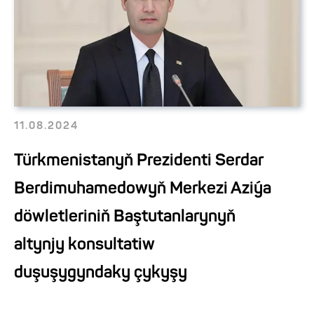
11.08.2024
Türkmenistanyň Prezidenti Serdar
Berdimuhamedowyň Merkezi Aziýa
döwletleriniň Baştutanlarynyň
altynjy konsultatiw
duşuşygyndaky çykyşy