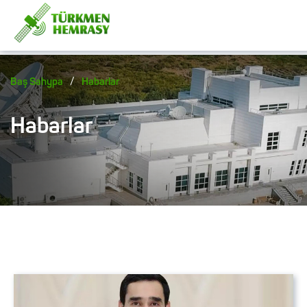
/
Baş Sahypa
Habarlar
Habarlar