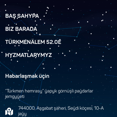
BAŞ SAHYPA
BIZ BARADA
TÜRKMENÄLEM 52.0E
HYZMATLARYMYZ
Habarlaşmak üçin
“Türkmen hemrasy” ýapyk görnüşli paýdarlar
jemgyýeti
744000, Aşgabat şäheri, Seýdi köçesi, 10-A
jaýy