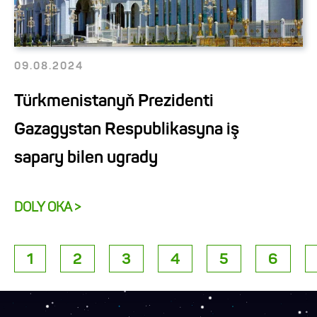
09.08.2024
Türkmenistanyň Prezidenti
Gazagystan Respublikasyna iş
sapary bilen ugrady
DOLY OKA >
1
2
3
4
5
6