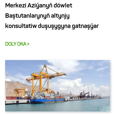
Merkezi Aziýanyň döwlet
Baştutanlarynyň altynjy
konsultatiw duşuşygyna gatnaşýar
DOLY OKA >