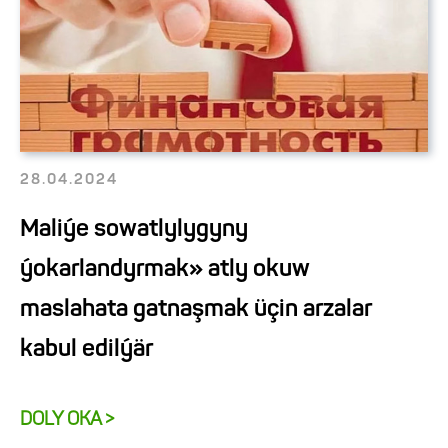
28.04.2024
Maliýe sowatlylygyny
ýokarlandyrmak» atly okuw
maslahata gatnaşmak üçin arzalar
kabul edilýär
DOLY OKA >