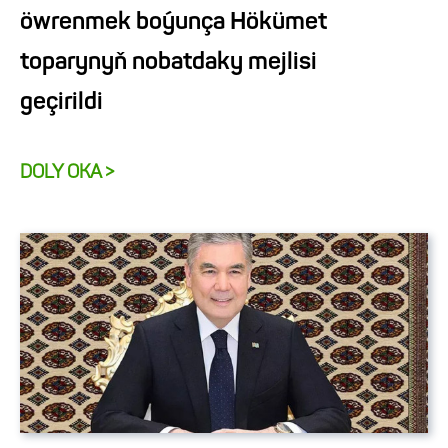
öwrenmek boýunça Hökümet
toparynyň nobatdaky mejlisi
geçirildi
DOLY OKA >