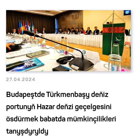
27.04.2024
Budapeştde Türkmenbaşy deňiz
portunyň Hazar deňzi geçelgesini
ösdürmek babatda mümkinçilikleri
tanyşdyryldy