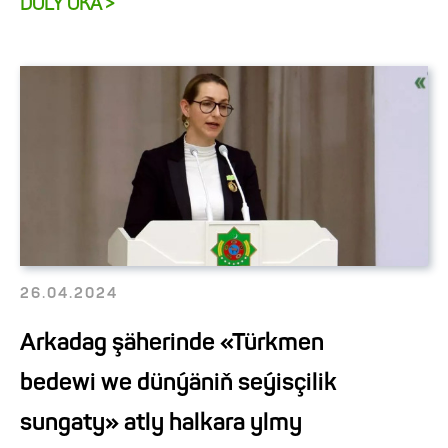
DOLY OKA >
26.04.2024
Arkadag şäherinde «Türkmen
bedewi we dünýäniň seýisçilik
sungaty» atly halkara ylmy