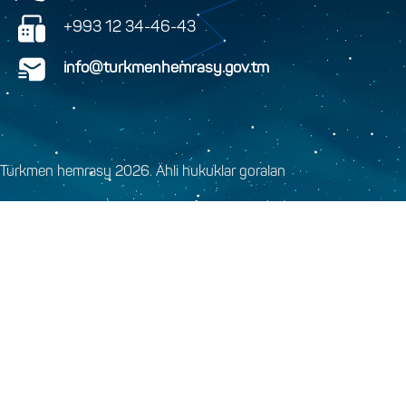
+993 12 34-46-43
info@turkmenhemrasy.gov.tm
Türkmen hemrasy 2026. Ähli hukuklar goralan