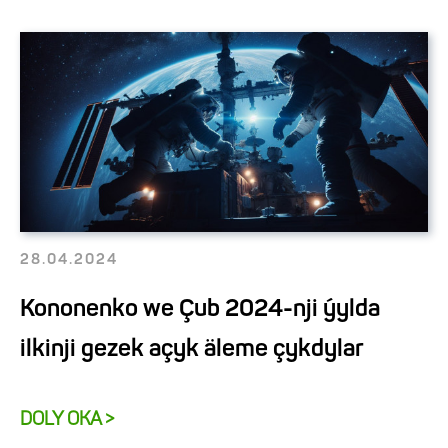
28.04.2024
Kononenko we Çub 2024-nji ýylda
ilkinji gezek açyk äleme çykdylar
DOLY OKA >