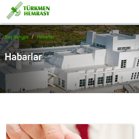
/
Baş Sahypa
Habarlar
Habarlar