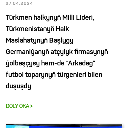
27.04.2024
Türkmen halkynyň Milli Lideri,
Türkmenistanyň Halk
Maslahatynyň Başlygy
Germaniýanyň atçylyk firmasynyň
ýolbaşçysy hem-de “Arkadag”
futbol toparynyň türgenleri bilen
duşuşdy
DOLY OKA >