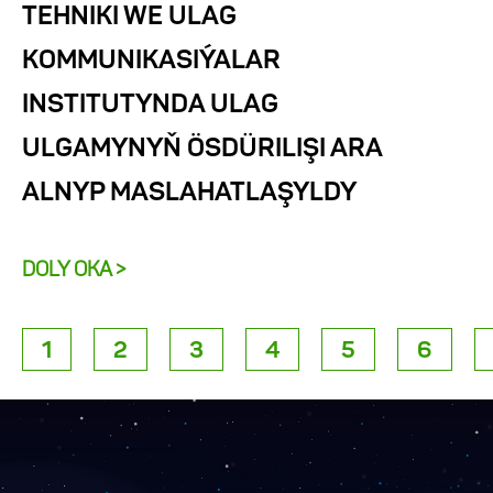
TEHNIKI WE ULAG
KOMMUNIKASIÝALAR
INSTITUTYNDA ULAG
ULGAMYNYŇ ÖSDÜRILIŞI ARA
ALNYP MASLAHATLAŞYLDY
DOLY OKA >
1
2
3
4
5
6