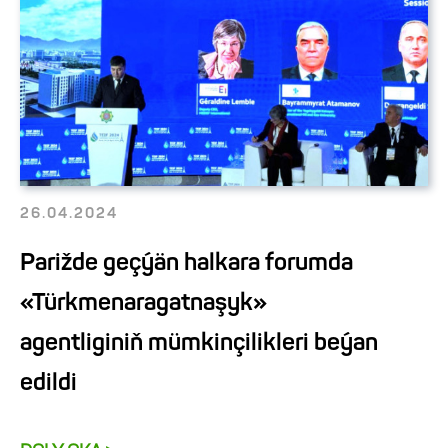
26.04.2024
Parižde geçýän halkara forumda
«Türkmenaragatnaşyk»
agentliginiň mümkinçilikleri beýan
edildi