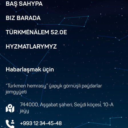
BAŞ SAHYPA
BIZ BARADA
TÜRKMENÄLEM 52.0E
HYZMATLARYMYZ
Habarlaşmak üçin
“Türkmen hemrasy” ýapyk görnüşli paýdarlar
jemgyýeti
744000, Aşgabat şäheri, Seýdi köçesi, 10-A
jaýy
+993 12 34-45-48