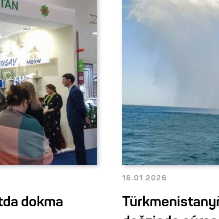
16.01.2026
rtda dokma
Türkmenistanyň