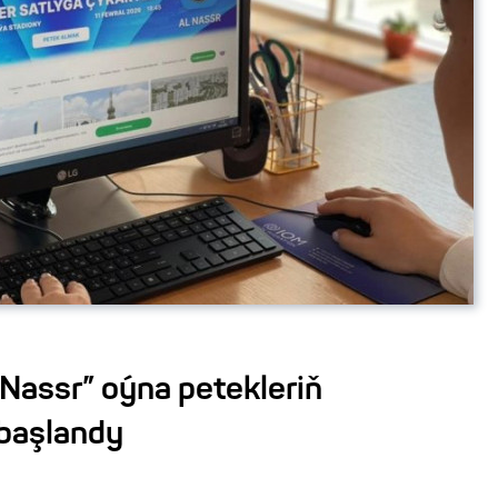
-Nassr” oýna petekleriň
başlandy