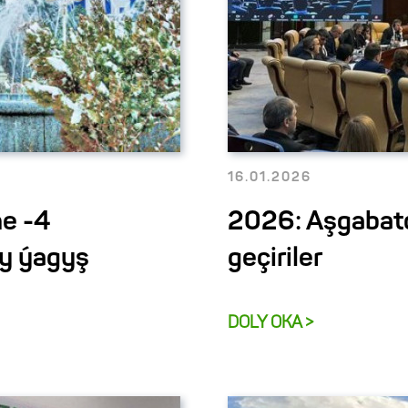
16.01.2026
ne -4
2026: Aşgabat
ly ýagyş
geçiriler
DOLY OKA >