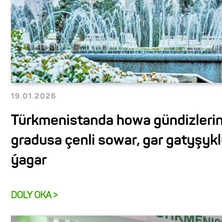
19.01.2026
Türkmenistanda howa gündizleri
gradusa çenli sowar, gar gatyşyk
ýagar
DOLY OKA >