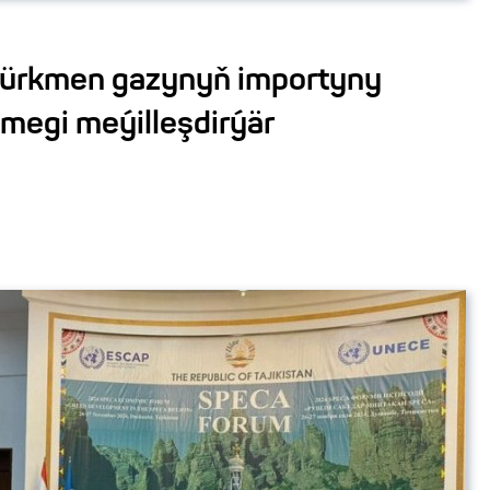
türkmen gazynyň importyny
tmegi meýilleşdirýär