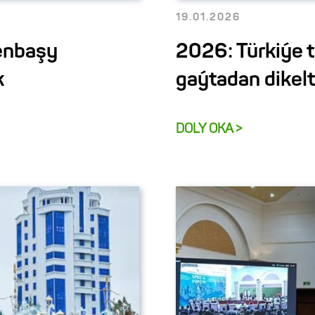
19.01.2026
enbaşy
2026: Türkiýe 
k
gaýtadan dikel
DOLY OKA >