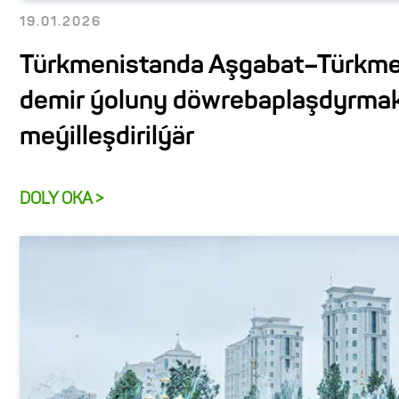
19.01.2026
Türkmenistanda Aşgabat–Türkm
demir ýoluny döwrebaplaşdyrma
meýilleşdirilýär
DOLY OKA >