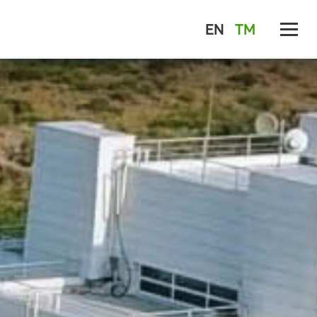
EN
TM