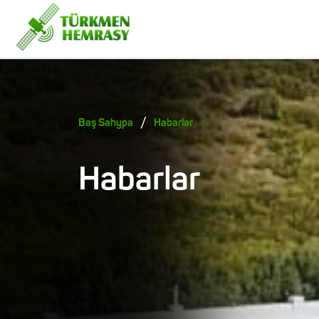
/
Baş Sahypa
Habarlar
Habarlar