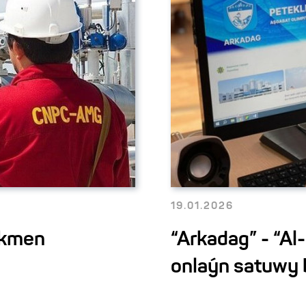
19.01.2026
rkmen
“Arkadag” - “Al
onlaýn satuwy 