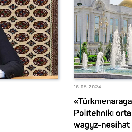
16.05.2024
«Türkmenaragat
Politehniki or
wagyz-nesihat ç