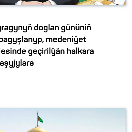
ragynyň doglan gününiň
bagyşlanyp, medeniýet
jesinde geçirilýän halkara
aşyjylara