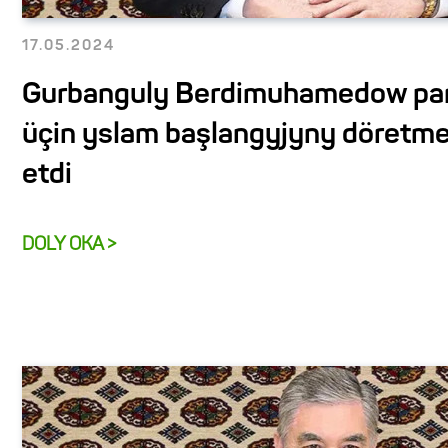
17.05.2024
Gurbanguly Berdimuhamedow par
üçin yslam başlangyjyny döretmek
etdi
DOLY OKA >