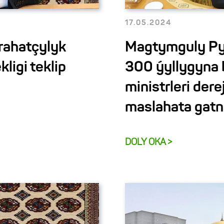
17.05.2024
ahatçylyk
Magtymguly Py
ligi teklip
300 ýyllygyna 
ministrleri dere
maslahata gatn
DOLY OKA >