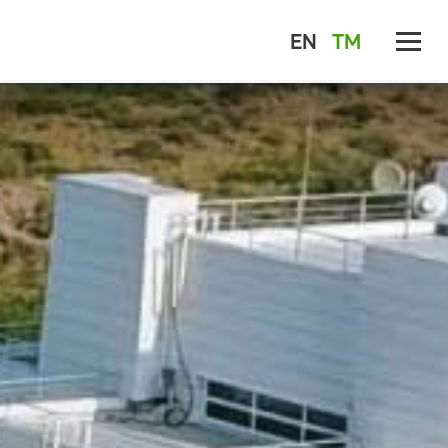
EN
TM