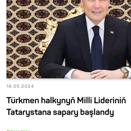
16.05.2024
Türkmen halkynyň Milli Lideriniň
Tatarystana sapary başlandy