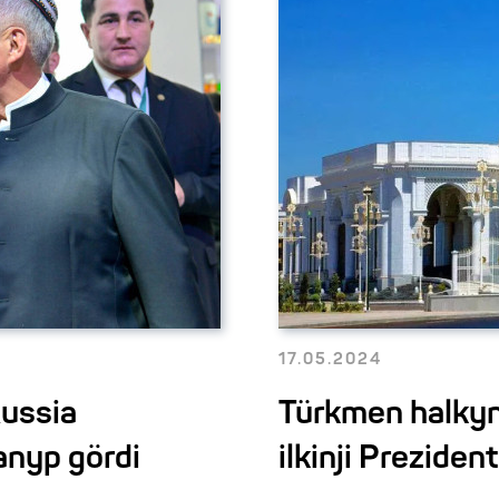
17.05.2024
ussia
Türkmen halkyny
anyp gördi
ilkinji Preziden