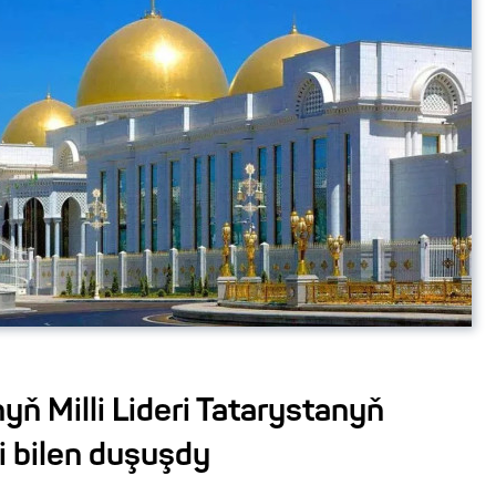
ň Milli Lideri Tatarystanyň
ti bilen duşuşdy