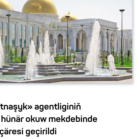
naşyk» agentliginiň
ta hünär okuw mekdebinde
äresi geçirildi