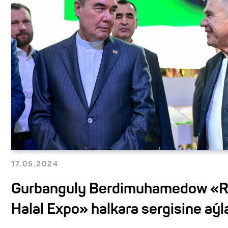
17.05.2024
Gurbanguly Berdimuhamedow «R
Halal Expo» halkara sergisine aýl