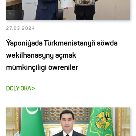
27.03.2024
Ýaponiýada Türkmenistanyň söwda
wekilhanasyny açmak
mümkinçiligi öwreniler
DOLY OKA >