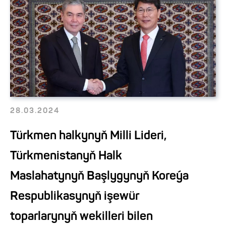
28.03.2024
Türkmen halkynyň Milli Lideri,
Türkmenistanyň Halk
Maslahatynyň Başlygynyň Koreýa
Respublikasynyň işewür
toparlarynyň wekilleri bilen