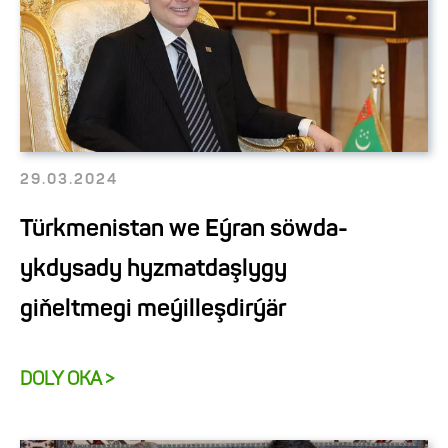
29.03.2024
Türkmenistan we Eýran söwda-
ykdysady hyzmatdaşlygy
giňeltmegi meýilleşdirýär
DOLY OKA >