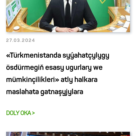
27.03.2024
«Türkmenistanda syýahatçylygy
ösdürmegiň esasy ugurlary we
mümkinçilikleri» atly halkara
maslahata gatnaşyjylara
DOLY OKA >