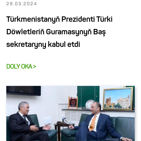
28.03.2024
Türkmenistanyň Prezidenti Türki
Döwletleriň Guramasynyň Baş
sekretaryny kabul etdi
DOLY OKA >