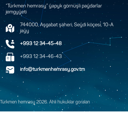
“Türkmen hemrasy” ýapyk görnüşli paýdarlar
jemgyýeti
744000, Aşgabat şäheri, Seýdi köçesi, 10-A
jaýy
+993 12 34-45-48
+993 12 34-46-43
info@turkmenhemrasy.gov.tm
Türkmen hemrasy 2026. Ähli hukuklar goralan