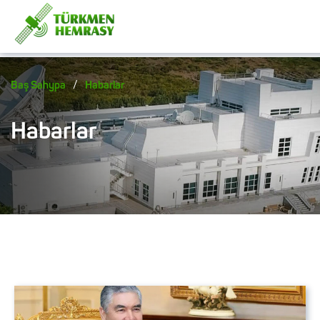
/
Baş Sahypa
Habarlar
Habarlar