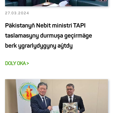
27.03.2024
Päkistanyň Nebit ministri TAPI
taslamasyny durmuşa geçirmäge
berk ygrarlydygyny aýtdy
DOLY OKA >