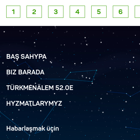
1
2
3
4
5
6
BAŞ SAHYPA
BIZ BARADA
TÜRKMENÄLEM 52.0E
HYZMATLARYMYZ
Habarlaşmak üçin