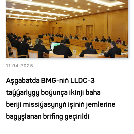
11.04.2025
Aşgabatda BMG-niň LLDC-3
taýýarlygy boýunça ikinji baha
beriji missiýasynyň işiniň jemlerine
bagyşlanan brifing geçirildi