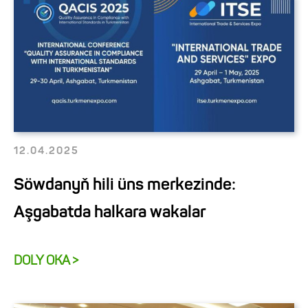
12.04.2025
Söwdanyň hili üns merkezinde:
Aşgabatda halkara wakalar
DOLY OKA >