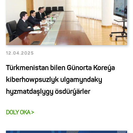
12.04.2025
Türkmenistan bilen Günorta Koreýa
kiberhowpsuzlyk ulgamyndaky
hyzmatdaşlygy ösdürýärler
DOLY OKA >