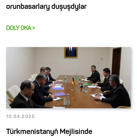
orunbasarlary duşuşdylar
DOLY OKA >
10.04.2025
Türkmenistanyň Mejlisinde