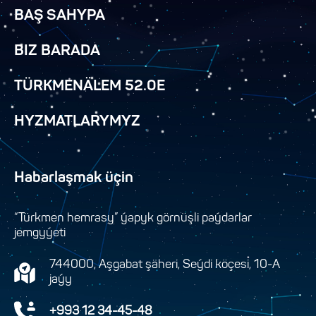
BAŞ SAHYPA
BIZ BARADA
TÜRKMENÄLEM 52.0E
HYZMATLARYMYZ
Habarlaşmak üçin
“Türkmen hemrasy” ýapyk görnüşli paýdarlar
jemgyýeti
744000, Aşgabat şäheri, Seýdi köçesi, 10-A
jaýy
+993 12 34-45-48