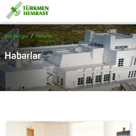
/
Baş Sahypa
Habarlar
Habarlar