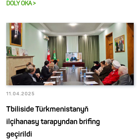
DOLY OKA >
11.04.2025
Tbiliside Türkmenistanyň
ilçihanasy tarapyndan brifing
geçirildi