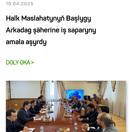
10.04.2025
Halk Maslahatynyň Başlygy
Arkadag şäherine iş saparyny
amala aşyrdy
DOLY OKA >