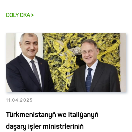
DOLY OKA >
11.04.2025
Türkmenistanyň we Italiýanyň
daşary işler ministrleriniň