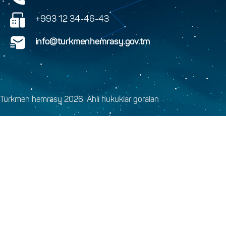
+993 12 34-46-43
info@turkmenhemrasy.gov.tm
Türkmen hemrasy 2026. Ähli hukuklar goralan