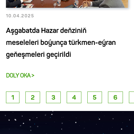
10.04.2025
Aşgabatda Hazar deňziniň
meseleleri boýunça türkmen-eýran
geňeşmeleri geçirildi
DOLY OKA >
1
2
3
4
5
6