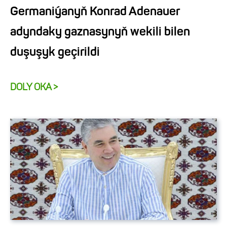
Germaniýanyň Konrad Adenauer
adyndaky gaznasynyň wekili bilen
duşuşyk geçirildi
DOLY OKA >