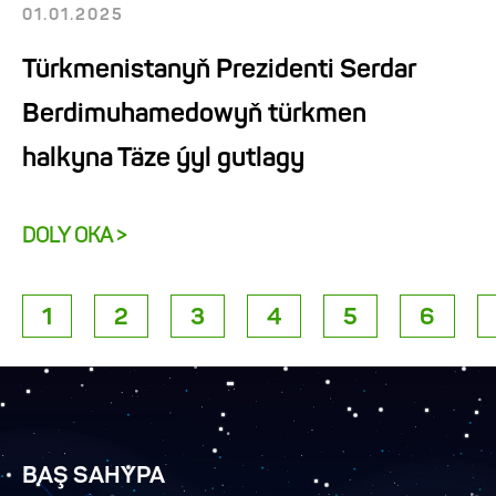
01.01.2025
Türkmenistanyň Prezidenti Serdar
Berdimuhamedowyň türkmen
halkyna Täze ýyl gutlagy
DOLY OKA >
1
2
3
4
5
6
BAŞ SAHYPA