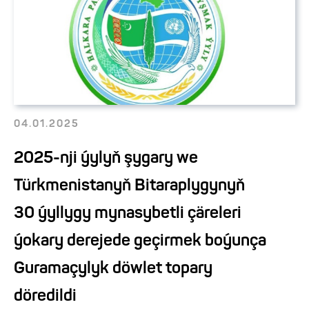
04.01.2025
2025-nji ýylyň şygary we
Türkmenistanyň Bitaraplygynyň
30 ýyllygy mynasybetli çäreleri
ýokary derejede geçirmek boýunça
Guramaçylyk döwlet topary
döredildi