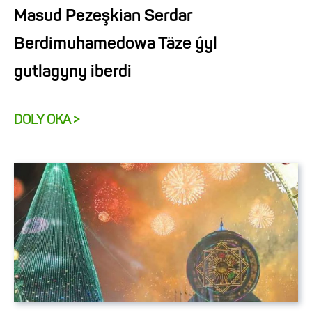
Masud Pezeşkian Serdar
Berdimuhamedowa Täze ýyl
gutlagyny iberdi
DOLY OKA >