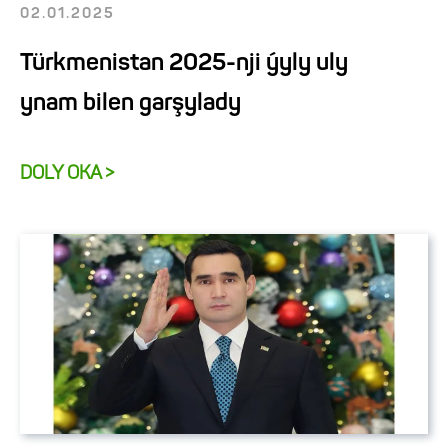
02.01.2025
Türkmenistan 2025-nji ýyly uly
ynam bilen garşylady
DOLY OKA >