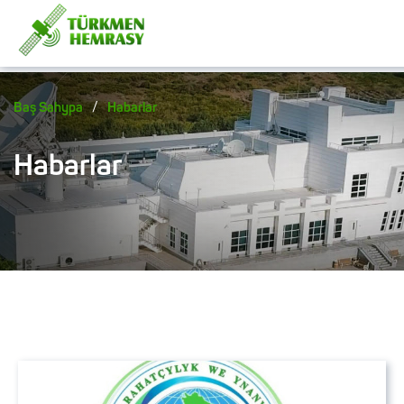
/
Baş Sahypa
Habarlar
Habarlar