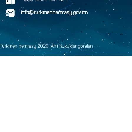
info@turkmenhemrasy.gov.tm
Türkmen hemrasy 2026. Ähli hukuklar goralan