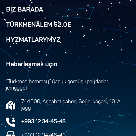
BIZ BARADA
TÜRKMENÄLEM 52.0E
HYZMATLARYMYZ
Habarlaşmak üçin
“Türkmen hemrasy” ýapyk görnüşli paýdarlar
jemgyýeti
744000, Aşgabat şäheri, Seýdi köçesi, 10-A
jaýy
+993 12 34-45-48
+993 12 34-46-43