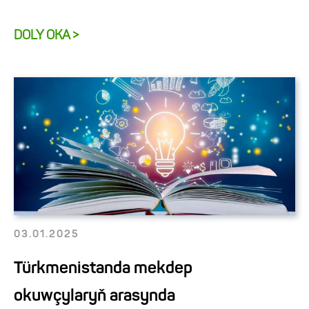
DOLY OKA >
03.01.2025
Türkmenistanda mekdep
okuwçylaryň arasynda