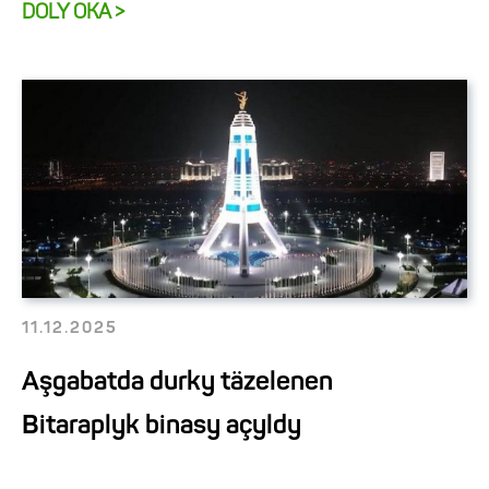
DOLY OKA >
11.12.2025
Aşgabatda durky täzelenen
Bitaraplyk binasy açyldy