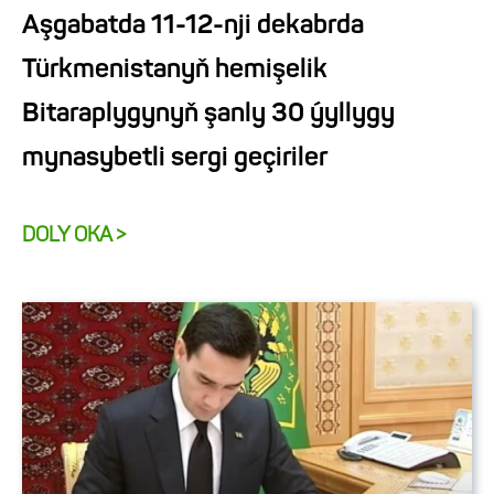
Aşgabatda 11-12-nji dekabrda
Türkmenistanyň hemişelik
Bitaraplygynyň şanly 30 ýyllygy
mynasybetli sergi geçiriler
DOLY OKA >