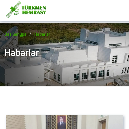
/
Baş Sahypa
Habarlar
Habarlar