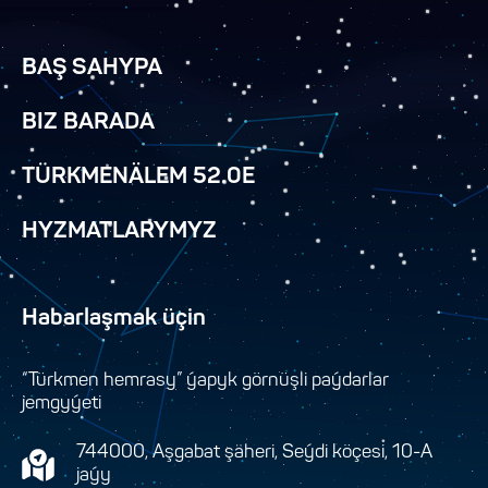
BAŞ SAHYPA
BIZ BARADA
TÜRKMENÄLEM 52.0E
HYZMATLARYMYZ
Habarlaşmak üçin
“Türkmen hemrasy” ýapyk görnüşli paýdarlar
jemgyýeti
744000, Aşgabat şäheri, Seýdi köçesi, 10-A
jaýy