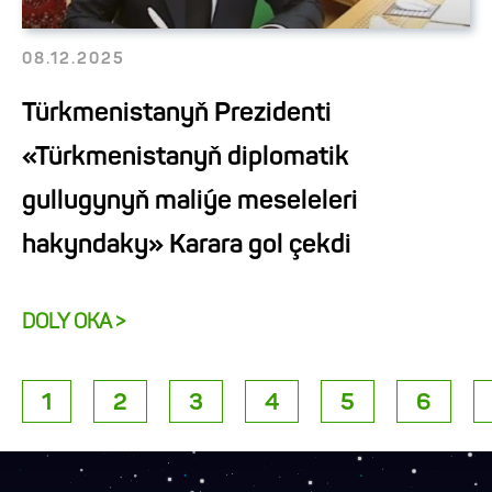
08.12.2025
Türkmenistanyň Prezidenti
«Türkmenistanyň diplomatik
gullugynyň maliýe meseleleri
hakyndaky» Karara gol çekdi
DOLY OKA >
1
2
3
4
5
6