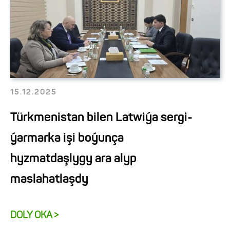
15.12.2025
Türkmenistan bilen Latwiýa sergi-
ýarmarka işi boýunça
hyzmatdaşlygy ara alyp
maslahatlaşdy
DOLY OKA >