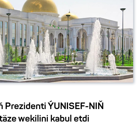
ň Prezidenti ÝUNISEF-NIŇ
ze wekilini kabul etdi