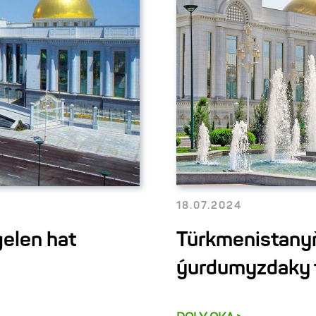
18.07.2024
gelen hat
Türkmenistany
ýurdumyzdaky tä