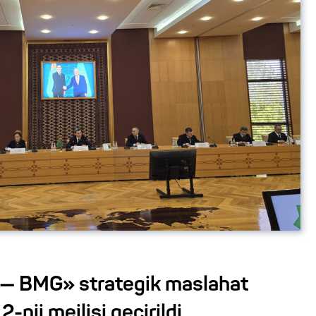
— BMG» strategik maslahat
2-nji mejlisi geçirildi