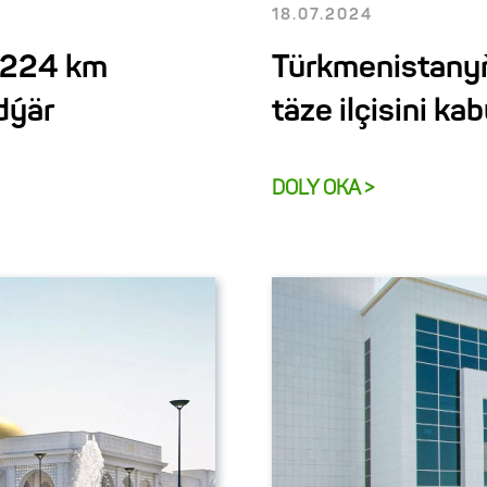
18.07.2024
,224 km
Türkmenistanyň
dýär
täze ilçisini kab
DOLY OKA >