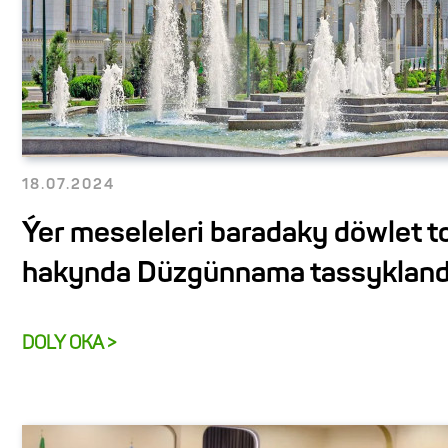
18.07.2024
Ýer meseleleri baradaky döwlet t
hakynda Düzgünnama tassyklan
DOLY OKA >