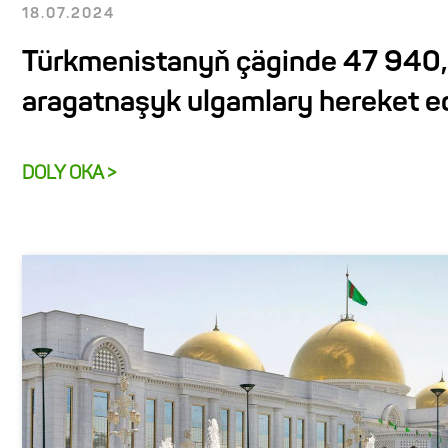
18.07.2024
Türkmenistanyň çäginde 47 940
aragatnaşyk ulgamlary hereket e
DOLY OKA >