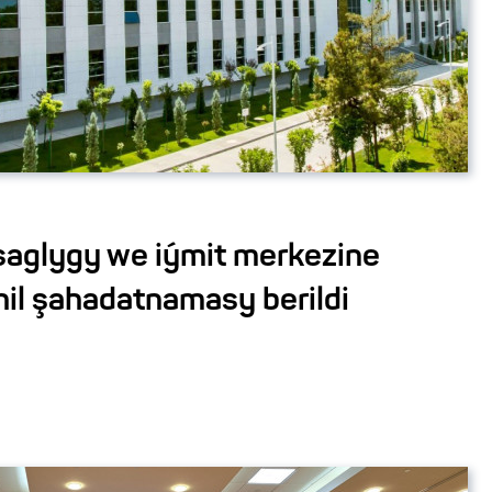
saglygy we iýmit merkezine
il şahadatnamasy berildi