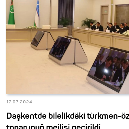
17.07.2024
Daşkentde bilelikdäki türkmen-ö
toparynyň mejlisi geçirildi