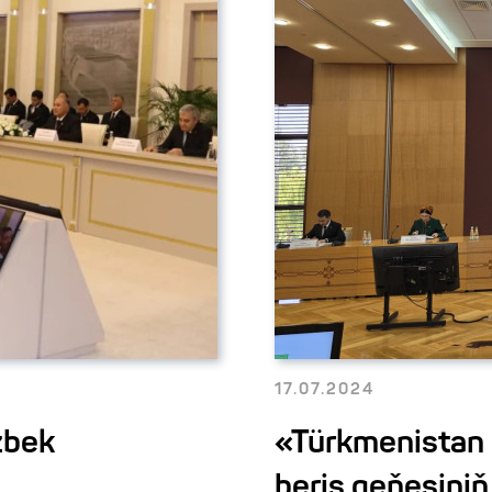
17.07.2024
zbek
«Türkmenistan 
beriş geňeşiniň 