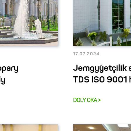
17.07.2024
opary
Jemgyýetçilik 
dy
TDS ISO 9001 h
DOLY OKA >