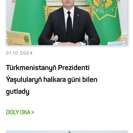
01.10.2024
Türkmenistanyň Prezidenti
Ýaşulularyň halkara güni bilen
gutlady
DOLY OKA >