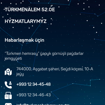
TÜRKMENÄLEM 52.0E
HYZMATLARYMYZ
Habarlaşmak üçin
“Türkmen hemrasy” ýapyk görnüşli paýdarlar
jemgyýeti
744000, Aşgabat şäheri, Seýdi köçesi, 10-A
jaýy
+993 12 34-45-48
+993 12 34-46-43