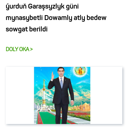
ýurduň Garaşsyzlyk güni
mynasybetli Dowamly atly bedew
sowgat berildi
DOLY OKA >