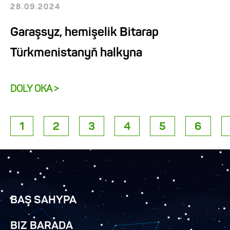
28.09.2024
Garaşsyz, hemişelik Bitarap
Türkmenistanyň halkyna
DOLY OKA >
1
2
3
4
5
6
BAŞ SAHYPA
BIZ BARADA