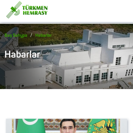
/
Baş Sahypa
Habarlar
Habarlar