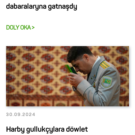
dabaralaryna gatnaşdy
DOLY OKA >
30.09.2024
Harby gullukçylara döwlet