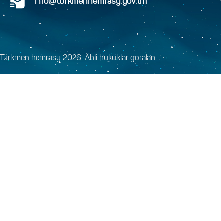
info@turkmenhemrasy.gov.tm
Türkmen hemrasy 2026. Ähli hukuklar goralan