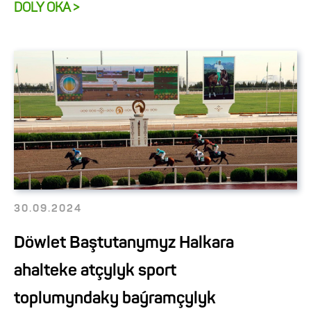
DOLY OKA >
30.09.2024
Döwlet Baştutanymyz Halkara
ahalteke atçylyk sport
toplumyndaky baýramçylyk