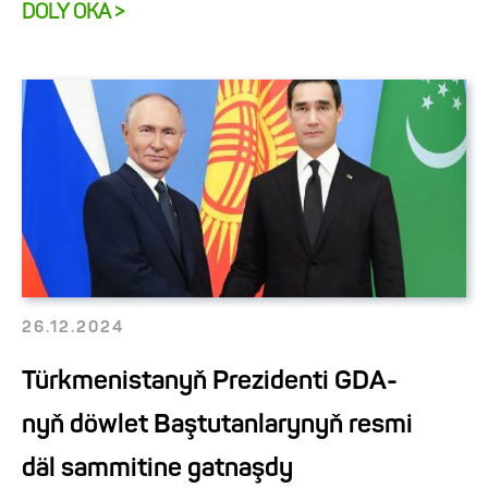
DOLY OKA >
26.12.2024
Türkmenistanyň Prezidenti GDA-
nyň döwlet Baştutanlarynyň resmi
däl sammitine gatnaşdy