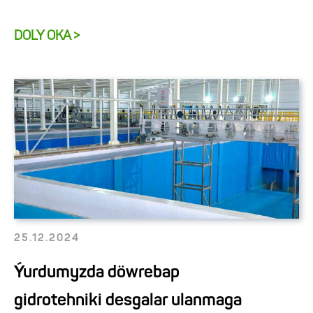
DOLY OKA >
25.12.2024
Ýurdumyzda döwrebap
gidrotehniki desgalar ulanmaga