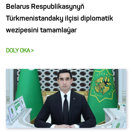
Belarus Respublikasynyň
Türkmenistandaky ilçisi diplomatik
wezipesini tamamlaýar
DOLY OKA >