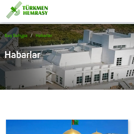
/
Baş Sahypa
Habarlar
Habarlar