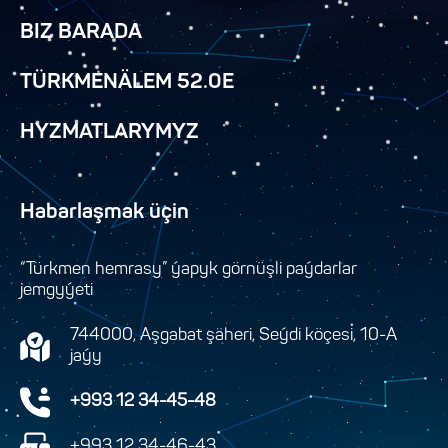
BIZ BARADA
TÜRKMENÄLEM 52.0E
HYZMATLARYMYZ
Habarlaşmak üçin
“Türkmen hemrasy” ýapyk görnüşli paýdarlar
jemgyýeti
744000, Aşgabat şäheri, Seýdi köçesi, 10-A
jaýy
+993 12 34-45-48
+993 12 34-46-43