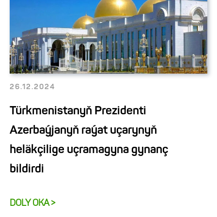
26.12.2024
Türkmenistanyň Prezidenti
Azerbaýjanyň raýat uçarynyň
heläkçilige uçramagyna gynanç
bildirdi
DOLY OKA >