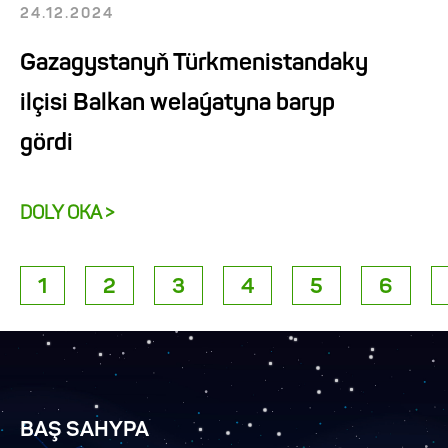
24.12.2024
Gazagystanyň Türkmenistandaky
ilçisi Balkan welaýatyna baryp
gördi
DOLY OKA >
1
2
3
4
5
6
BAŞ SAHYPA