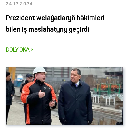
24.12.2024
Prezident welaýatlaryň häkimleri
bilen iş maslahatyny geçirdi
DOLY OKA >