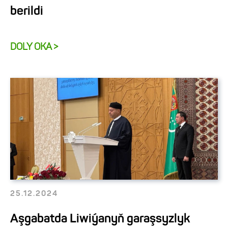
berildi
DOLY OKA >
25.12.2024
Aşgabatda Liwiýanyň garaşsyzlyk