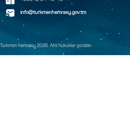
info@turkmenhemrasy.gov.tm
Türkmen hemrasy 2026. Ähli hukuklar goralan