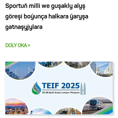
Sportuň milli we guşakly alyş
göreşi boýunça halkara ýaryşa
gatnaşyjylara
DOLY OKA >