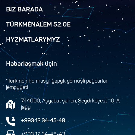
BIZ BARADA
TÜRKMENÄLEM 52.0E
HYZMATLARYMYZ
Habarlaşmak üçin
“Türkmen hemrasy” ýapyk görnüşli paýdarlar
jemgyýeti
744000, Aşgabat şäheri, Seýdi köçesi, 10-A
jaýy
+993 12 34-45-48
+993 12 34-46-43