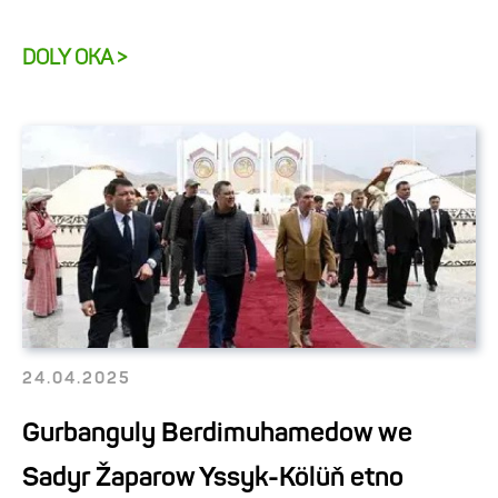
DOLY OKA >
24.04.2025
Gurbanguly Berdimuhamedow we
Sadyr Žaparow Yssyk-Kölüň etno