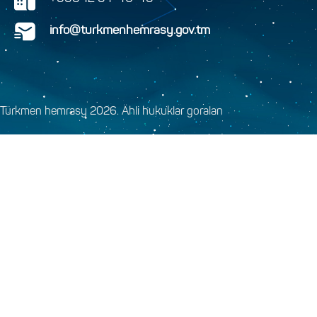
info@turkmenhemrasy.gov.tm
Türkmen hemrasy 2026. Ähli hukuklar goralan