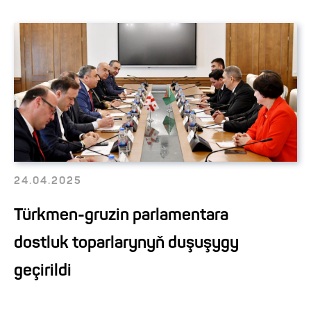
24.04.2025
Türkmen-gruzin parlamentara
dostluk toparlarynyň duşuşygy
geçirildi