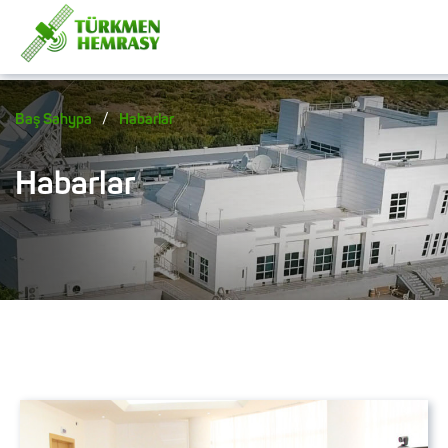
/
Baş Sahypa
Habarlar
Habarlar