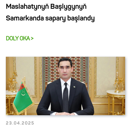
Maslahatynyň Başlygynyň
Samarkanda sapary başlandy
DOLY OKA >
23.04.2025