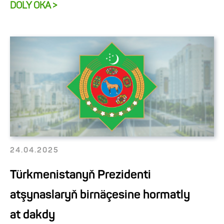
DOLY OKA >
24.04.2025
Türkmenistanyň Prezidenti
atşynaslaryň birnäçesine hormatly
at dakdy