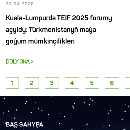
23.04.2025
Kuala-Lumpurda TEIF 2025 forumy
açyldy: Türkmenistanyň maýa
goýum mümkinçilikleri
DOLY OKA >
1
2
3
4
5
6
BAŞ SAHYPA