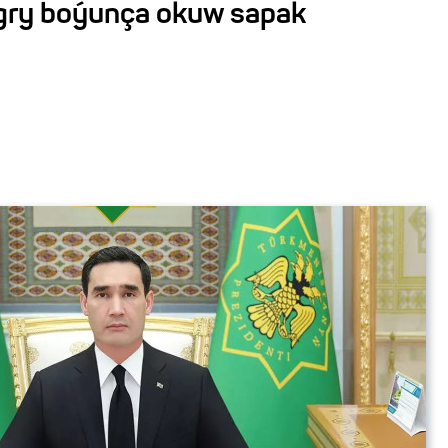
gry boýunça okuw sapak