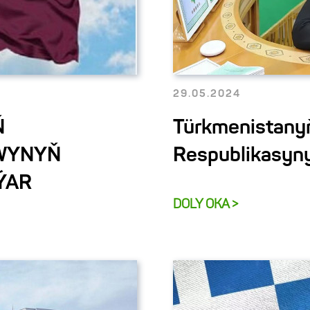
29.05.2024
Ň
Türkmenistanyň
WYNYŇ
Respublikasyny
ÝAR
DOLY OKA >