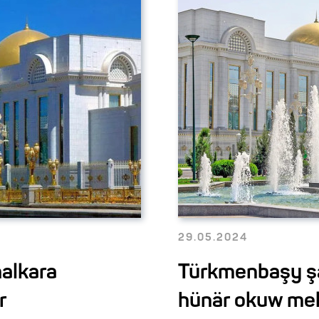
29.05.2024
alkara
Türkmenbaşy şä
r
hünär okuw mek