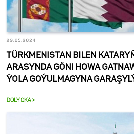
29.05.2024
TÜRKMENISTAN BILEN KATARY
ARASYNDA GÖNI HOWA GATNA
ÝOLA GOÝULMAGYNA GARAŞYL
DOLY OKA >