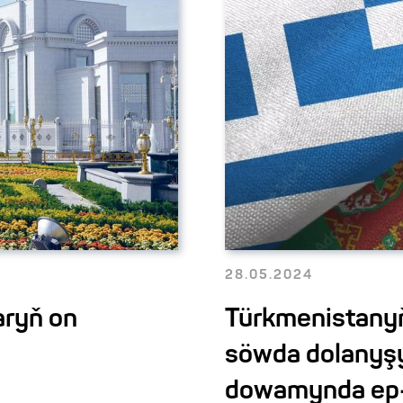
28.05.2024
aryň on
Türkmenistany
söwda dolanyşy
dowamynda ep-e