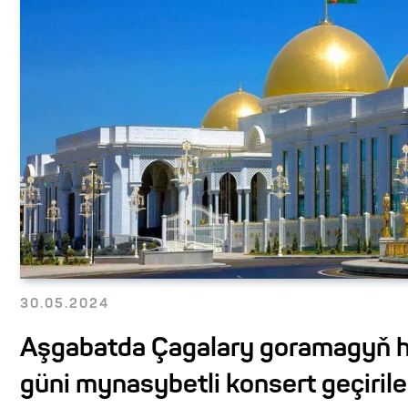
30.05.2024
Aşgabatda Çagalary goramagyň h
güni mynasybetli konsert geçirile