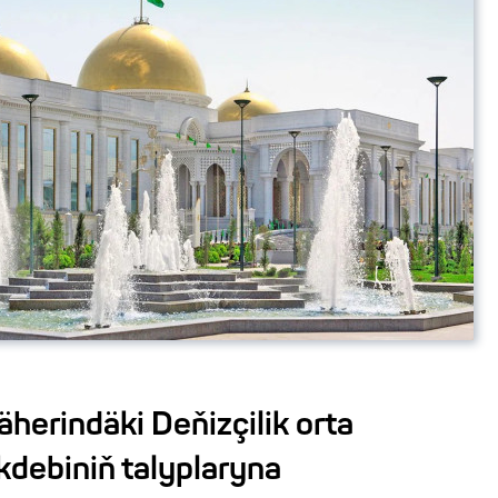
herindäki Deňizçilik orta
debiniň talyplaryna