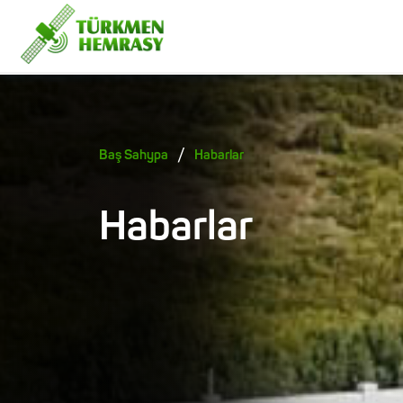
/
Baş Sahypa
Habarlar
Habarlar