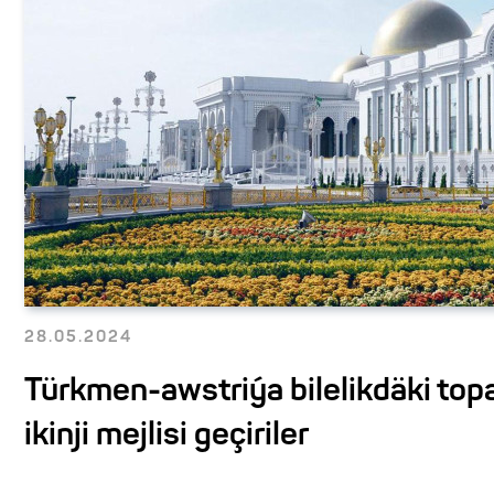
28.05.2024
Türkmen-awstriýa bilelikdäki top
ikinji mejlisi geçiriler