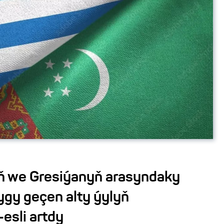
ň we Gresiýanyň arasyndaky
gy geçen alty ýylyň
sli artdy