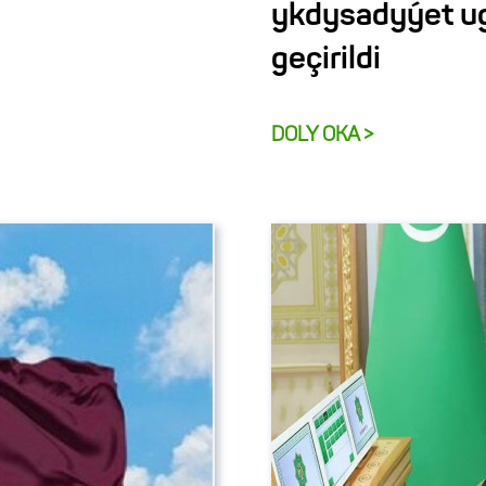
ykdysadyýet u
geçirildi
DOLY OKA >