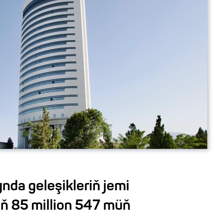
nda geleşikleriň jemi
 85 million 547 müň