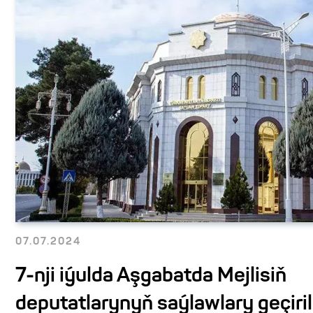
07.07.2024
7-nji iýulda Aşgabatda Mejlisiň
deputatlarynyň saýlawlary geçiril