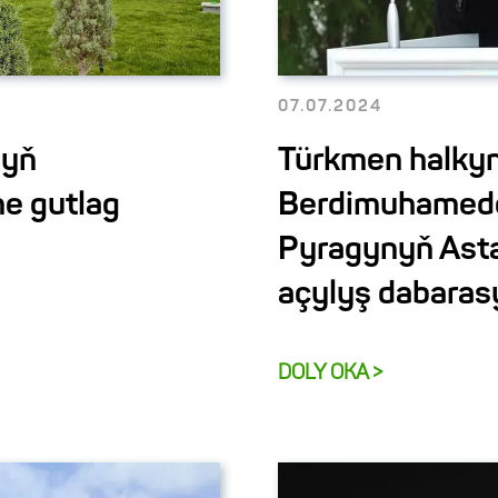
07.07.2024
nyň
Türkmen halkyny
ne gutlag
Berdimuhamed
Pyragynyň Asta
açylyş dabara
DOLY OKA >