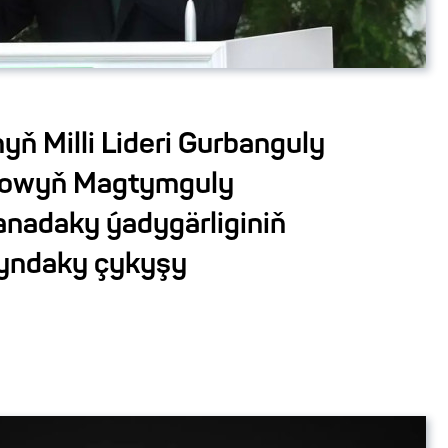
ň Milli Lideri Gurbanguly
owyň Magtymguly
nadaky ýadygärliginiň
syndaky çykyşy