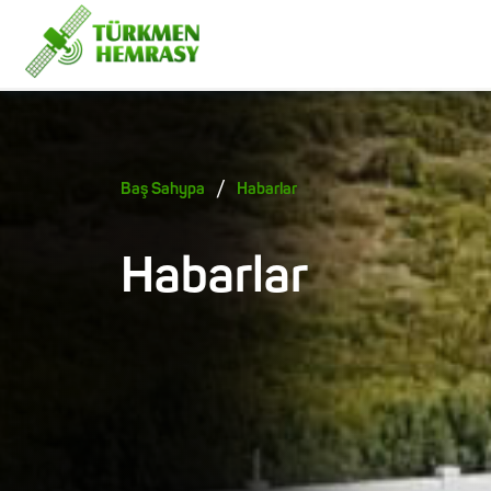
/
Baş Sahypa
Habarlar
Habarlar