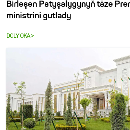
Birleşen Patyşalygynyň täze Pr
ministrini gutlady
DOLY OKA >