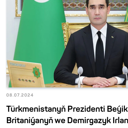
08.07.2024
Türkmenistanyň Prezidenti Beýik
Britaniýanyň we Demirgazyk Irla