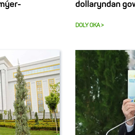
emýer-
dollaryndan go
DOLY OKA >