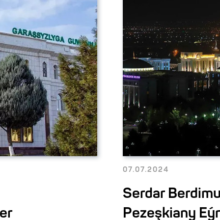
07.07.2024
Serdar Berdi
er
Pezeşkiany Eýr