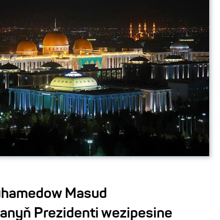
muhamedow Masud
anyň Prezidenti wezipesine