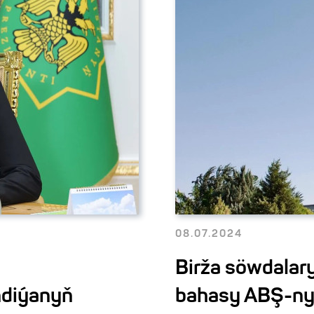
08.07.2024
Birža söwdalary
ndiýanyň
bahasy ABŞ-nyň