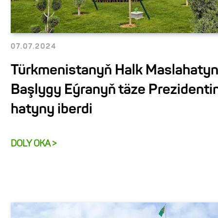
07.07.2024
Türkmenistanyň Halk Maslahaty
Başlygy Eýranyň täze Prezidenti
hatyny iberdi
DOLY OKA >