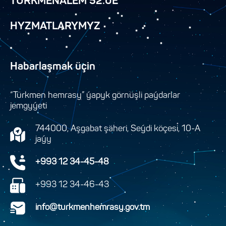
TÜRKMENÄLEM 52.0E
HYZMATLARYMYZ
Habarlaşmak üçin
“Türkmen hemrasy” ýapyk görnüşli paýdarlar
jemgyýeti
744000, Aşgabat şäheri, Seýdi köçesi, 10-A
jaýy
+993 12 34-45-48
+993 12 34-46-43
info@turkmenhemrasy.gov.tm