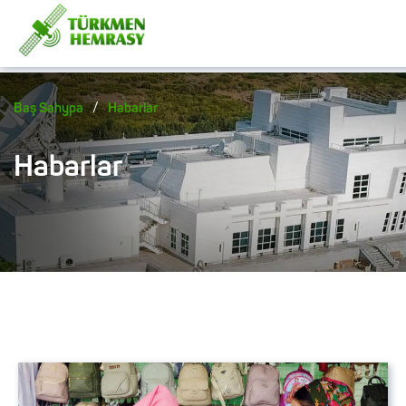
/
Baş Sahypa
Habarlar
Habarlar