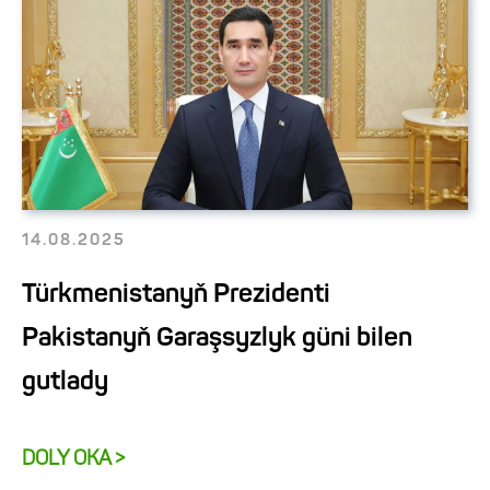
14.08.2025
Türkmenistanyň Prezidenti
Pakistanyň Garaşsyzlyk güni bilen
gutlady
DOLY OKA >