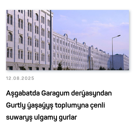
12.08.2025
Aşgabatda Garagum derýasyndan
Gurtly ýaşaýyş toplumyna çenli
suwaryş ulgamy gurlar