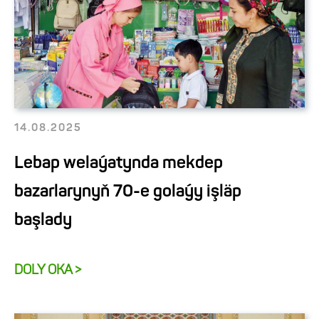
14.08.2025
Lebap welaýatynda mekdep
bazarlarynyň 70-e golaýy işläp
başlady
DOLY OKA >