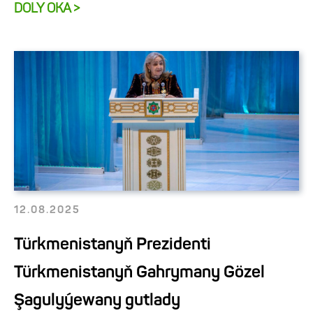
DOLY OKA >
12.08.2025
Türkmenistanyň Prezidenti
Türkmenistanyň Gahrymany Gözel
Şagulyýewany gutlady