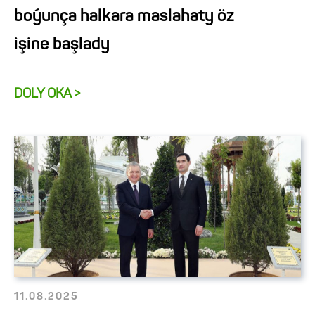
boýunça halkara maslahaty öz
işine başlady
DOLY OKA >
11.08.2025