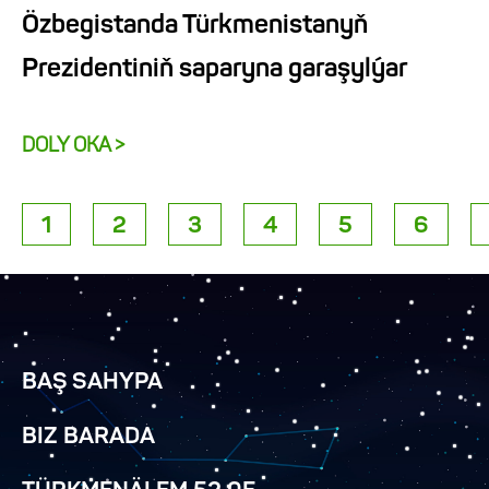
Özbegistanda Türkmenistanyň
Prezidentiniň saparyna garaşylýar
DOLY OKA >
1
2
3
4
5
6
BAŞ SAHYPA
BIZ BARADA