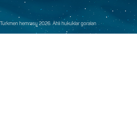
Türkmen hemrasy 2026. Ähli hukuklar goralan