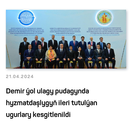
21.04.2024
Demir ýol ulagy pudagynda
hyzmatdaşlygyň ileri tutulýan
ugurlary kesgitlenildi