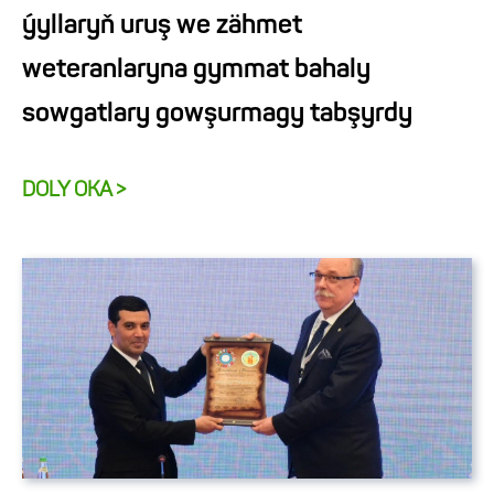
ýyllaryň uruş we zähmet
weteranlaryna gymmat bahaly
sowgatlary gowşurmagy tabşyrdy
DOLY OKA >