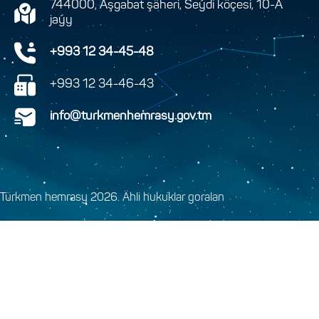
744000, Aşgabat şäheri, Seýdi köçesi, 10-A
jaýy
+993 12 34-45-48
+993 12 34-46-43
info@turkmenhemrasy.gov.tm
Türkmen hemrasy 2026. Ähli hukuklar goralan