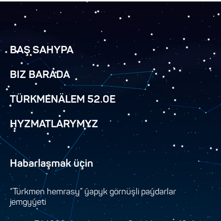
BAŞ SAHYPA
BIZ BARADA
TÜRKMENÄLEM 52.0E
HYZMATLARYMYZ
Habarlaşmak üçin
“Türkmen hemrasy” ýapyk görnüşli paýdarlar
jemgyýeti