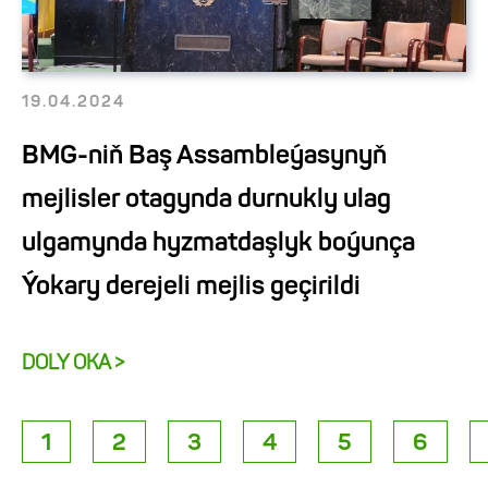
19.04.2024
BMG-niň Baş Assambleýasynyň
mejlisler otagynda durnukly ulag
ulgamynda hyzmatdaşlyk boýunça
Ýokary derejeli mejlis geçirildi
DOLY OKA >
1
2
3
4
5
6