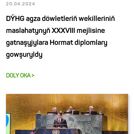
20.04.2024
DÝHG agza döwletleriň wekilleriniň
maslahatynyň XXXVIII mejlisine
gatnaşyjylara Hormat diplomlary
gowşuryldy
DOLY OKA >