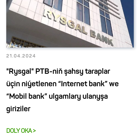
21.04.2024
"Rysgal" PTB-niň şahsy taraplar
üçin niýetlenen “Internet bank” we
“Mobil bank” ulgamlary ulanyşa
giriziler
DOLY OKA >