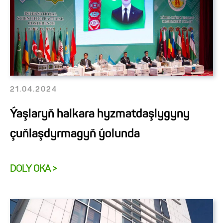
21.04.2024
Ýaşlaryň halkara hyzmatdaşlygyny
çuňlaşdyrmagyň ýolunda
DOLY OKA >