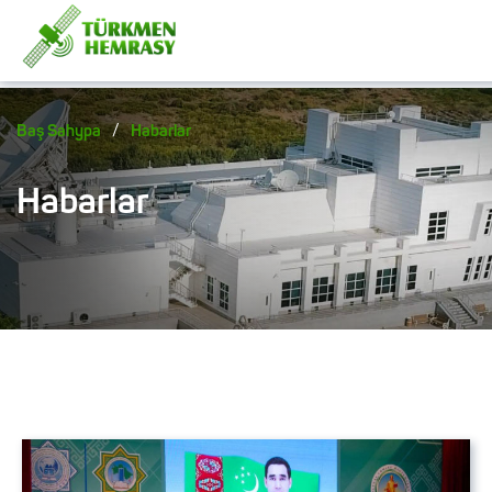
/
Baş Sahypa
Habarlar
Habarlar