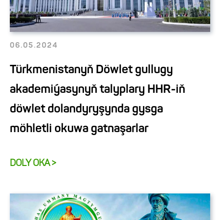
06.05.2024
Türkmenistanyň Döwlet gullugy
akademiýasynyň talyplary HHR-iň
döwlet dolandyryşynda gysga
möhletli okuwa gatnaşarlar
DOLY OKA >