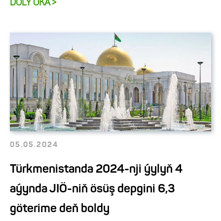
DOLY OKA >
05.05.2024
Türkmenistanda 2024-nji ýylyň 4
aýynda JIÖ-niň ösüş depgini 6,3
göterime deň boldy