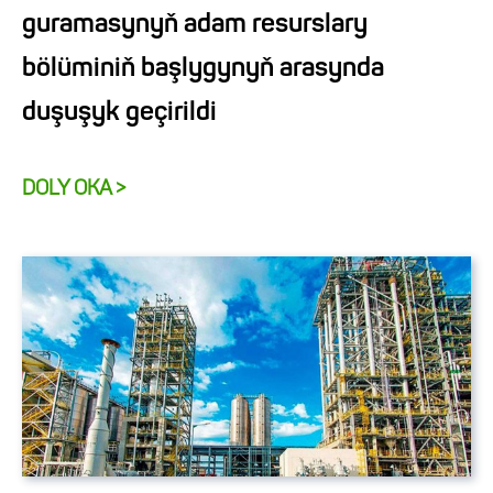
guramasynyň adam resurslary
bölüminiň başlygynyň arasynda
duşuşyk geçirildi
DOLY OKA >