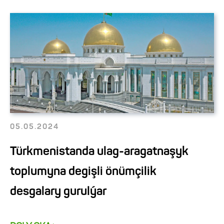
05.05.2024
Türkmenistanda ulag-aragatnaşyk
toplumyna degişli önümçilik
desgalary gurulýar