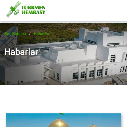
/
Baş Sahypa
Habarlar
Habarlar