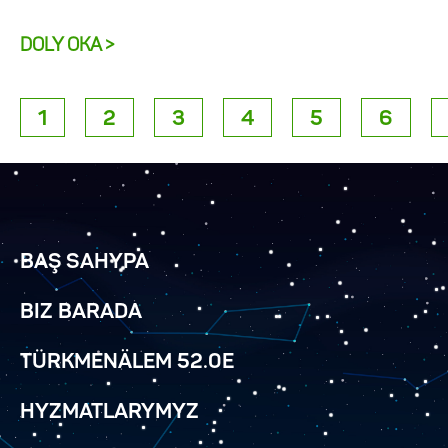
DOLY OKA >
1
2
3
4
5
6
BAŞ SAHYPA
BIZ BARADA
TÜRKMENÄLEM 52.0E
HYZMATLARYMYZ