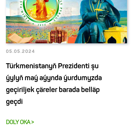
05.05.2024
Türkmenistanyň Prezidenti şu
ýylyň maý aýynda ýurdumyzda
geçiriljek çäreler barada belläp
geçdi
DOLY OKA >