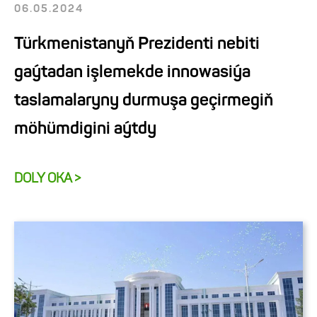
06.05.2024
Türkmenistanyň Prezidenti nebiti
gaýtadan işlemekde innowasiýa
taslamalaryny durmuşa geçirmegiň
möhümdigini aýtdy
DOLY OKA >