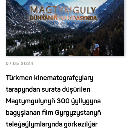
07.05.2024
Türkmen kinematografçylary
tarapyndan surata düşürilen
Magtymgulynyň 300 ýyllygyna
bagyşlanan film Gyrgyzystanyň
teleýaýlymlarynda görkezilýär