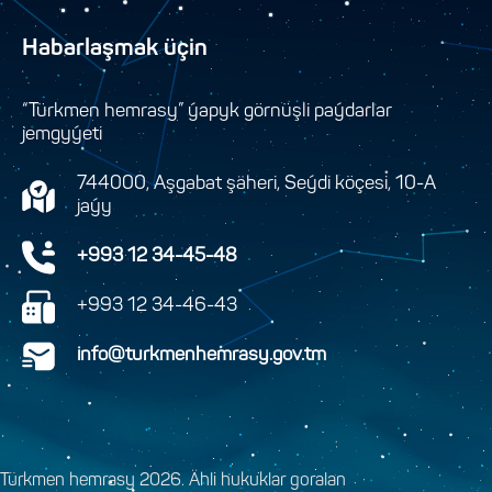
Habarlaşmak üçin
“Türkmen hemrasy” ýapyk görnüşli paýdarlar
jemgyýeti
744000, Aşgabat şäheri, Seýdi köçesi, 10-A
jaýy
+993 12 34-45-48
+993 12 34-46-43
info@turkmenhemrasy.gov.tm
Türkmen hemrasy 2026. Ähli hukuklar goralan