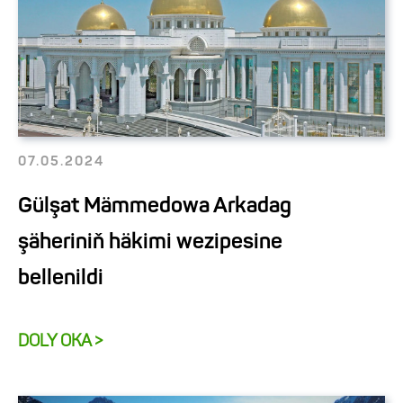
07.05.2024
Gülşat Mämmedowa Arkadag
şäheriniň häkimi wezipesine
bellenildi
DOLY OKA >