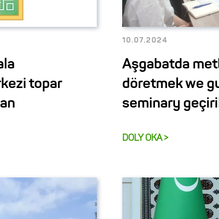
10.07.2024
ala
Aşgabatda metb
kezi topar
döretmek we g
nan
seminary geçiri
DOLY OKA >