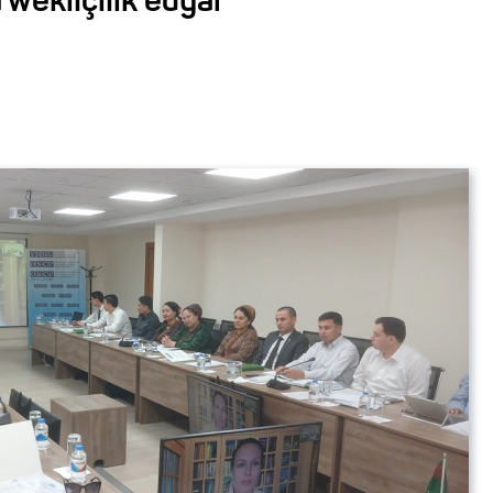
 wekilçilik edýär