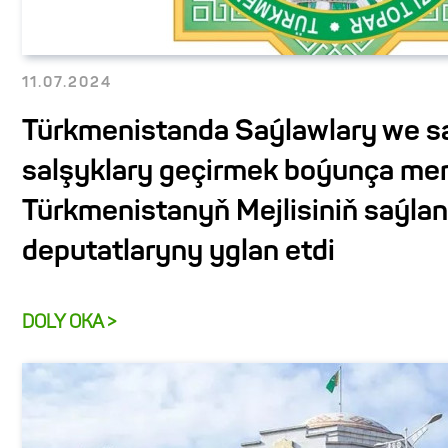
11.07.2024
Türkmenistanda Saýlawlary we s
salşyklary geçirmek boýunça mer
Türkmenistanyň Mejlisiniň saýla
deputatlaryny yglan etdi
DOLY OKA >