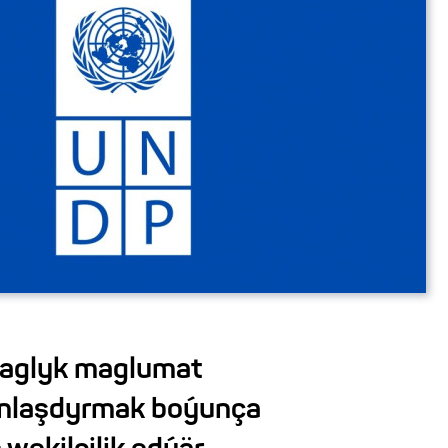
saglyk maglumat
anlaşdyrmak boýunça