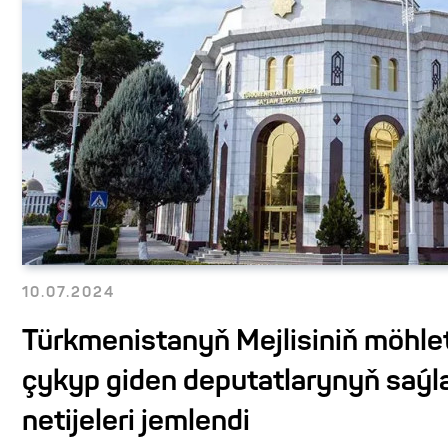
10.07.2024
Türkmenistanyň Mejlisiniň möhle
çykyp giden deputatlarynyň saý
netijeleri jemlendi