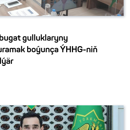
ugat gulluklaryny
uramak boýunça ÝHHG-niň
lýär