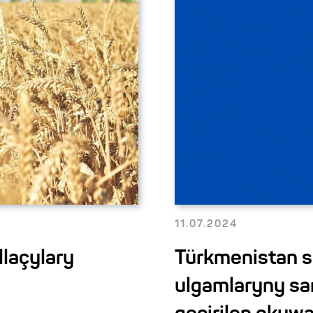
11.07.2024
laçylary
Türkmenistan 
ulgamlaryny s