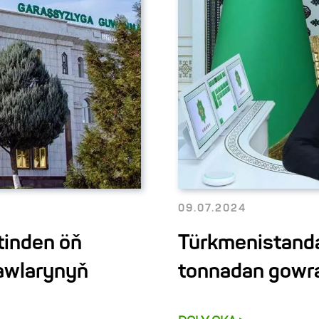
09.07.2024
tinden öň
Türkmenistanda
lawlarynyň
tonnadan gowra