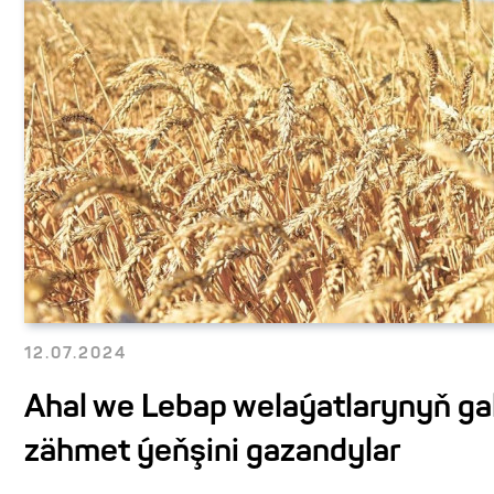
12.07.2024
Ahal we Lebap welaýatlarynyň gal
zähmet ýeňşini gazandylar