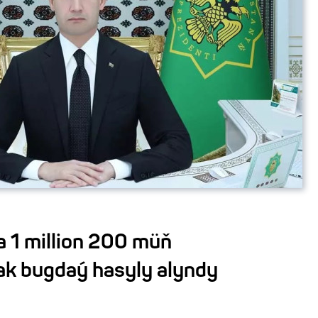
 1 million 200 müň
k bugdaý hasyly alyndy