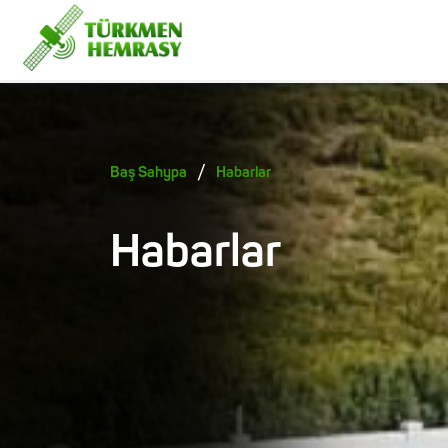
/
Baş Sahypa
Habarlar
Habarlar