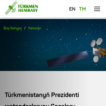
EN
TM
/
Baş Sahypa
Habarlar
Türkmenistanyň Prezidenti