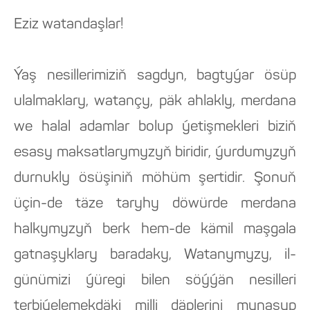
Eziz watandaşlar!
Ýaş nesillerimiziň sagdyn, bagtyýar ösüp
ulalmaklary, watançy, päk ahlakly, merdana
we halal adamlar bolup ýetişmekleri biziň
esasy maksatlarymyzyň biridir, ýurdumyzyň
durnukly ösüşiniň möhüm şertidir. Şonuň
üçin-de täze taryhy döwürde merdana
halkymyzyň berk hem-de kämil maşgala
gatnaşyklary baradaky, Watanymyzy, il-
günümizi ýüregi bilen söýýän nesilleri
terbiýelemekdäki milli däplerini mynasyp