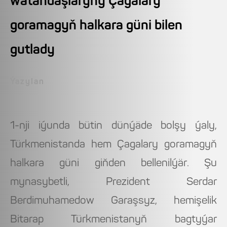
watandaşlaryny Çagalary
goramagyň halkara güni bilen
gutlady
Ýazylan
1-nji iýunda bütin dünýäde bolşy ýaly,
Türkmenistanda hem Çagalary goramagyň
halkara güni giňden bellenilýär. Şu
mynasybetli, Prezident Serdar
Berdimuhamedow Garaşsyz, hemişelik
Bitarap Türkmenistanyň bagtyýar