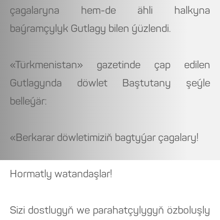
çagalaryna hem-de ähli halkyna
baýramçylyk Gutlagy bilen ýüzlendi.
«Türkmenistan» gazetinde çap edilen
Gutlagynda döwlet Baştutany şeýle
belleýär:
«Berkarar döwletimiziň bagtyýar çagalary!
Hormatly watandaşlar!
Sizi dostlugyň we parahatçylygyň özboluşly