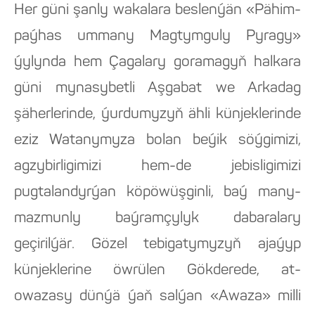
Her güni şanly wakalara beslenýän «Pähim-
paýhas ummany Magtymguly Pyragy»
ýylynda hem Çagalary goramagyň halkara
güni mynasybetli Aşgabat we Arkadag
şäherlerinde, ýurdumyzyň ähli künjeklerinde
eziz Watanymyza bolan beýik söýgimizi,
agzybirligimizi hem-de jebisligimizi
pugtalandyrýan köpöwüşginli, baý many-
mazmunly baýramçylyk dabaralary
geçirilýär. Gözel tebigatymyzyň ajaýyp
künjeklerine öwrülen Gökderede, at-
owazasy dünýä ýaň salýan «Awaza» milli