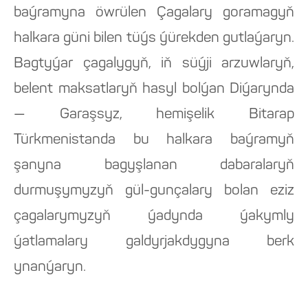
baýramyna öwrülen Çagalary goramagyň
halkara güni bilen tüýs ýürekden gutlaýaryn.
Bagtyýar çagalygyň, iň süýji arzuwlaryň,
belent maksatlaryň hasyl bolýan Diýarynda
— Garaşsyz, hemişelik Bitarap
Türkmenistanda bu halkara baýramyň
şanyna bagyşlanan dabaralaryň
durmuşymyzyň gül-gunçalary bolan eziz
çagalarymyzyň ýadynda ýakymly
ýatlamalary galdyrjakdygyna berk
ynanýaryn.