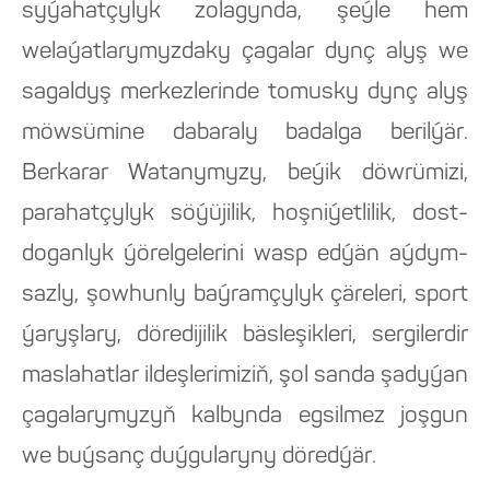
syýahatçylyk zolagynda, şeýle hem
welaýatlarymyzdaky çagalar dynç alyş we
sagaldyş merkezlerinde tomusky dynç alyş
möwsümine dabaraly badalga berilýär.
Berkarar Watanymyzy, beýik döwrümizi,
parahatçylyk söýüjilik, hoşniýetlilik, dost-
doganlyk ýörelgelerini wasp edýän aýdym-
sazly, şowhunly baýramçylyk çäreleri, sport
ýaryşlary, döredijilik bäsleşikleri, sergilerdir
maslahatlar ildeşlerimiziň, şol sanda şadyýan
çagalarymyzyň kalbynda egsilmez joşgun
we buýsanç duýgularyny döredýär.