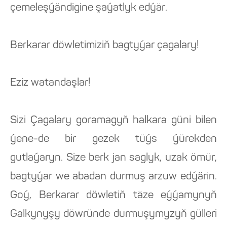
çemeleşýändigine şaýatlyk edýär.
Berkarar döwletimiziň bagtyýar çagalary!
Eziz watandaşlar!
Sizi Çagalary goramagyň halkara güni bilen
ýene-de bir gezek tüýs ýürekden
gutlaýaryn. Size berk jan saglyk, uzak ömür,
bagtyýar we abadan durmuş arzuw edýärin.
Goý, Berkarar döwletiň täze eýýamynyň
Galkynyşy döwründe durmuşymyzyň gülleri