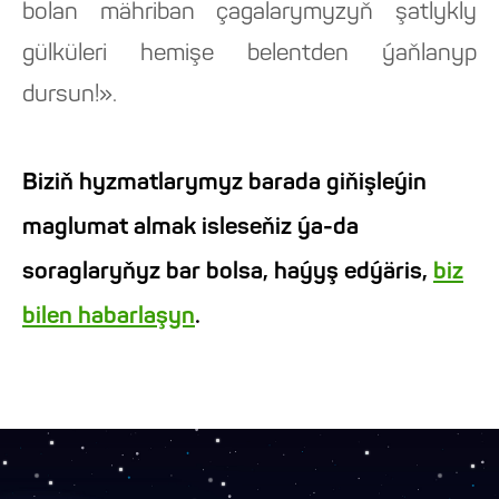
bolan mähriban çagalarymyzyň şatlykly
gülküleri hemişe belentden ýaňlanyp
dursun!».
Biziň hyzmatlarymyz barada giňişleýin
maglumat almak isleseňiz ýa-da
soraglaryňyz bar bolsa, haýyş edýäris,
biz
bilen habarlaşyn
.