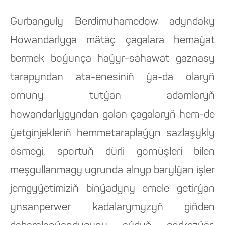
Gurbanguly Berdimuhamedow adyndaky
Howandarlyga mätäç çagalara hemaýat
bermek boýunça haýyr-sahawat gaznasy
tarapyndan ata-enesiniň ýa-da olaryň
ornuny tutýan adamlaryň
howandarlygyndan galan çagalaryň hem-de
ýetginjekleriň hemmetaraplaýyn sazlaşykly
ösmegi, sportuň dürli görnüşleri bilen
meşgullanmagy ugrunda alnyp barylýan işler
jemgyýetimiziň binýadyny emele getirýän
ynsanperwer kadalarymyzyň giňden