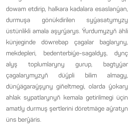
dowam etdirip, halkara kadalara esaslanýan,
durmuşa gönükdirilen syýasatymyzy
üstünlikli amala aşyrýarys. Ýurdumyzyň ähli
künjeginde döwrebap çagalar baglaryny,
mekdepleri, bedenterbiýe-sagaldyş, dynç
alyş toplumlaryny gurup, bagtyýar
çagalarymyzyň düýpli bilim almagy,
dünýägaraýşyny giňeltmegi, olarda ýokary
ahlak sypatlarynyň kemala getirilmegi üçin
amatly durmuş şertlerini döretmäge aýratyn
üns berýäris.