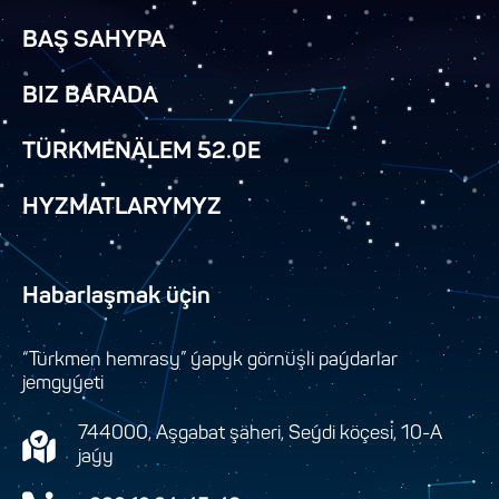
BAŞ SAHYPA
BIZ BARADA
TÜRKMENÄLEM 52.0E
HYZMATLARYMYZ
Habarlaşmak üçin
“Türkmen hemrasy” ýapyk görnüşli paýdarlar
jemgyýeti
744000, Aşgabat şäheri, Seýdi köçesi, 10-A
jaýy