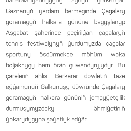
dabaralanýandygyny aýdyň görkezýär.
Gaznanyň ýardam bermeginde Çagalary
goramagyň halkara gününe bagyşlanyp
Aşgabat şäherinde geçirilýän çagalaryň
tennis festiwalynyň ýurdumyzda çagalar
sportuny ösdürmekde möhüm waka
boljakdygy hem örän guwandyryjydyr. Bu
çäreleriň ählisi Berkarar döwletiň täze
eýýamynyň Galkynyşy döwründe Çagalary
goramagyň halkara gününiň jemgyýetçilik
durmuşymyzdaky ähmiýetiniň
ýokarydygyna şaýatlyk edýär.