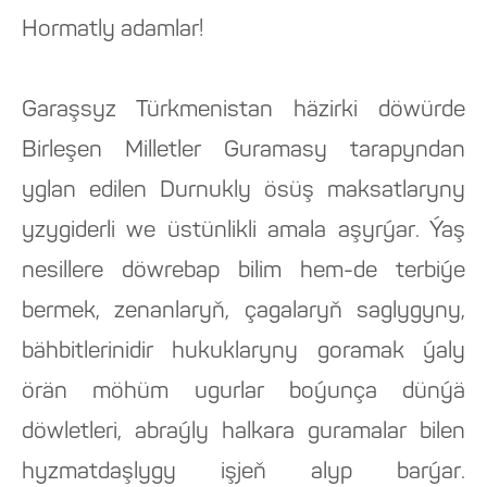
Hormatly adamlar!
Garaşsyz Türkmenistan häzirki döwürde
Birleşen Milletler Guramasy tarapyndan
yglan edilen Durnukly ösüş maksatlaryny
yzygiderli we üstünlikli amala aşyrýar. Ýaş
nesillere döwrebap bilim hem-de terbiýe
bermek, zenanlaryň, çagalaryň saglygyny,
bähbitlerinidir hukuklaryny goramak ýaly
örän möhüm ugurlar boýunça dünýä
döwletleri, abraýly halkara guramalar bilen
hyzmatdaşlygy işjeň alyp barýar.