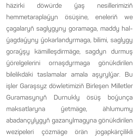
häzirki döwürde ýaş nesillerimiziň
hemmetaraplaýyn ösüşine, eneleriň we
çagalaryň saglygyny goramaga, maddy hal-
ýagdaýyny ýokarlandyrmaga, bilimi, saglygy
goraýşy kämilleşdirmäge, sagdyn durmuş
ýörelgelerini ornaşdyrmaga gönükdirilen
bilelikdäki taslamalar amala aşyrylýar. Bu
işler Garaşsyz döwletimiziň Birleşen Milletler
Guramasynyň Durnukly ösüş boýunça
maksatlaryna ýetmäge, ählumumy
abadançylygyň gazanylmagyna gönükdirilen
wezipeleri çözmäge örän jogapkärçilikli