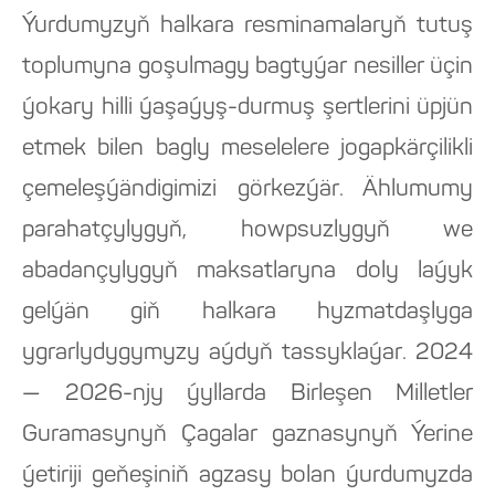
Ýurdumyzyň halkara resminamalaryň tutuş
toplumyna goşulmagy bagtyýar nesiller üçin
ýokary hilli ýaşaýyş-durmuş şertlerini üpjün
etmek bilen bagly meselelere jogapkärçilikli
çemeleşýändigimizi görkezýär. Ählumumy
parahatçylygyň, howpsuzlygyň we
abadançylygyň maksatlaryna doly laýyk
gelýän giň halkara hyzmatdaşlyga
ygrarlydygymyzy aýdyň tassyklaýar. 2024
— 2026-njy ýyllarda Birleşen Milletler
Guramasynyň Çagalar gaznasynyň Ýerine
ýetiriji geňeşiniň agzasy bolan ýurdumyzda