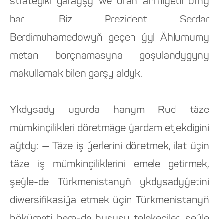
strategiki garaýşy we örän ähmiýetli orny
bar. Biz Prezident Serdar
Berdimuhamedowyň geçen ýyl Ählumumy
metan borçnamasyna goşulandygyny
makullamak bilen garşy aldyk.
Ykdysady ugurda hanym Rud täze
mümkinçilikleri döretmäge ýardam etjekdigini
aýtdy: — Täze iş ýerlerini döretmek, ilat üçin
täze iş mümkinçiliklerini emele getirmek,
şeýle-de Türkmenistanyň ykdysadyýetini
diwersifikasiýa etmek üçin Türkmenistanyň