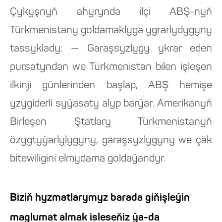
Çykyşnyň ahyrynda ilçi ABŞ-nyň
Türkmenistany goldamaklyga ygrarlydygyny
tassyklady: — Garaşsyzlygy ykrar eden
pursatyndan we Türkmenistan bilen işleşen
ilkinji günlerinden başlap, ABŞ hemişe
yzygiderli syýasaty alyp barýar. Amerikanyň
Birleşen Ştatlary Türkmenistanyň
özygtyýarlylygyny, garaşsyzlygyny we çäk
bitewiligini elmydama goldaýandyr.
Biziň hyzmatlarymyz barada giňişleýin
maglumat almak isleseňiz ýa-da