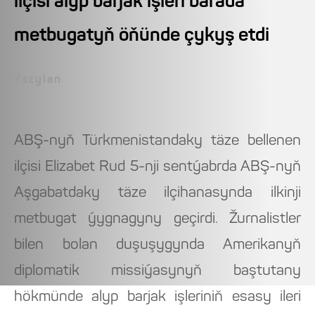
ilçisi alyp barjak işleri barada
metbugatyň öňünde çykyş etdi
Ýazylan
ABŞ-nyň Türkmenistandaky täze bellenen
ilçisi Elizabet Rud 5-nji sentýabrda ABŞ-nyň
Aşgabatdaky täze ilçihanasynda ilkinji
metbugat ýygnagyny geçirdi. Žurnalistler
bilen bolan duşuşygynda Amerikanyň
diplomatik missiýasynyň baştutany
hökmünde alyp barjak işleriniň esasy ileri