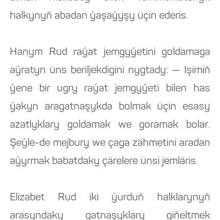
halkynyň abadan ýaşaýyşy üçin ederis.
Hanym Rud raýat jemgyýetini goldamaga
aýratyn üns beriljekdigini nygtady: — Işimiň
ýene bir ugry raýat jemgyýeti bilen has
ýakyn aragatnaşykda bolmak üçin esasy
azatlyklary goldamak we goramak bolar.
Şeýle-de mejbury we çaga zähmetini aradan
aýyrmak babatdaky çärelere ünsi jemläris.
Elizabet Rud iki ýurduň halklarynyň
arasyndaky gatnaşyklary giňeltmek