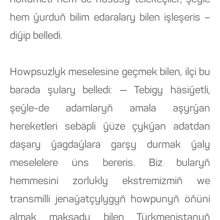
hökümeti hem-de hususy telekeçiler, şeýle
hem ýurduň bilim edaralary bilen işleşeris –
diýip belledi.
Howpsuzlyk meselesine geçmek bilen, ilçi bu
barada şulary belledi: — Tebigy häsiýetli,
şeýle-de adamlaryň amala aşyrýan
hereketleri sebäpli ýüze çykýan adatdan
daşary ýagdaýlara garşy durmak ýaly
meselelere üns bereris. Biz bularyň
hemmesini zorlukly ekstremizmiň we
transmilli jenaýatçylygyň howpunyň öňüni
almak maksady bilen Türkmenistanyň