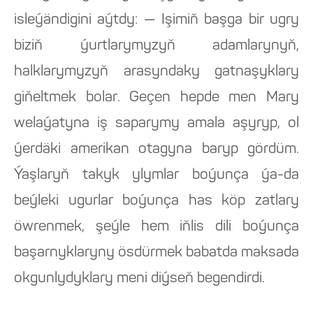
isleýändigini aýtdy: — Işimiň başga bir ugry
biziň ýurtlarymyzyň adamlarynyň,
halklarymyzyň arasyndaky gatnaşyklary
giňeltmek bolar. Geçen hepde men Mary
welaýatyna iş saparymy amala aşyryp, ol
ýerdäki amerikan otagyna baryp gördüm.
Ýaşlaryň takyk ylymlar boýunça ýa-da
beýleki ugurlar boýunça has köp zatlary
öwrenmek, şeýle hem iňlis dili boýunça
başarnyklaryny ösdürmek babatda maksada
okgunlydyklary meni diýseň begendirdi.