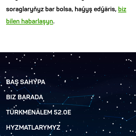
soraglaryňyz bar bolsa, haýyş edýäris,
biz
bilen habarlaşyn
.
BAŞ SAHYPA
BIZ BARADA
TÜRKMENÄLEM 52.0E
HYZMATLARYMYZ