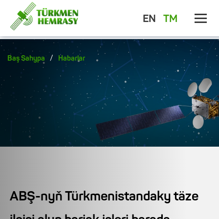
EN
TM
/
Baş Sahypa
Habarlar
ABŞ-nyň Türkmenistandaky täze