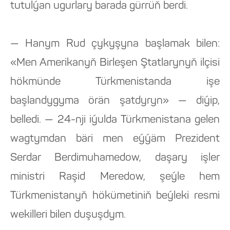
tutulýan ugurlary barada gürrüň berdi.
— Hanym Rud çykyşyna başlamak bilen:
«Men Amerikanyň Birleşen Ştatlarynyň ilçisi
hökmünde Türkmenistanda işe
başlandygyma örän şatdyryn» — diýip,
belledi. — 24-nji iýulda Türkmenistana gelen
wagtymdan bäri men eýýäm Prezident
Serdar Berdimuhamedow, daşary işler
ministri Raşid Meredow, şeýle hem
Türkmenistanyň hökümetiniň beýleki resmi
wekilleri bilen duşuşdym.