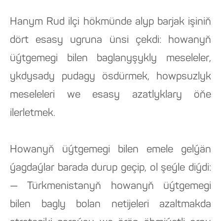
Hanym Rud ilçi hökmünde alyp barjak işiniň
dört esasy ugruna ünsi çekdi: howanyň
üýtgemegi bilen baglanyşykly meseleler,
ykdysady pudagy ösdürmek, howpsuzlyk
meseleleri we esasy azatlyklary öňe
ilerletmek.
Howanyň üýtgemegi bilen emele gelýän
ýagdaýlar barada durup geçip, ol şeýle diýdi:
— Türkmenistanyň howanyň üýtgemegi
bilen bagly bolan netijeleri azaltmakda