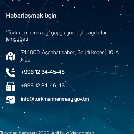
Habarlaşmak üçin
“Türkmen hemrasy” ýapyk görnüşli paýdarlar
jemgyýeti
744000, Aşgabat şäheri, Seýdi köçesi, 10-A
jaýy
+993 12 34-45-48
+993 12 34-46-43
info@turkmenhemrasy.gov.tm
Türkmen hemrasy 2026. Ähli hukuklar goralan