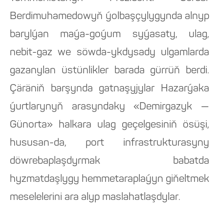
Berdimuhamedowyň ýolbaşçylygynda alnyp
barylýan maýa-goýum syýasaty, ulag,
nebit-gaz we söwda-ykdysady ulgamlarda
gazanylan üstünlikler barada gürrüň berdi.
Çäräniň barşynda gatnaşyjylar Hazarýaka
ýurtlarynyň arasyndaky «Demirgazyk —
Günorta» halkara ulag geçelgesiniň ösüşi,
hususan-da, port infrastrukturasyny
döwrebaplaşdyrmak babatda
hyzmatdaşlygy hemmetaraplaýyn giňeltmek
meselelerini ara alyp maslahatlaşdylar.