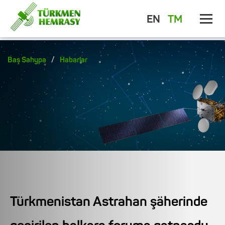
EN
TM
/
Baş Sahypa
Habarlar
Türkmenistan Astrahan şäherinde