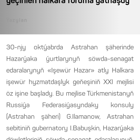
geçirilen halkara foruma gatnaşdy
Ýazylan
30-njy oktýabrda Astrahan şäherinde
Hazarýaka ýurtlarynyň söwda-senagat
edaralarynyň «Işewür Hazar» atly Halkara
işewür hyzmatdaşlyk geňeşiniň XXI mejlisi
öz işine başlady. Bu mejlise Türkmenistanyň
Russiýa Federasiýasyndaky konsuly
(Astrahan şäheri) G.Ilamanow, Astrahan
sebitiniň gubernatory I.Babuşkin, Hazarýaka