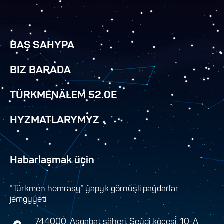
BAŞ SAHYPA
BIZ BARADA
TÜRKMENÄLEM 52.0E
HYZMATLARYMYZ
Habarlaşmak üçin
“Türkmen hemrasy” ýapyk görnüşli paýdarlar
jemgyýeti
744000, Aşgabat şäheri, Seýdi köçesi, 10-A