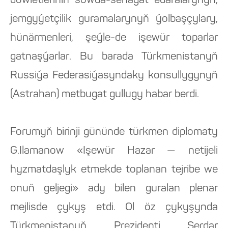
döwletleriniň söwda-senagat edaralarynyň,
jemgyýetçilik guramalarynyň ýolbaşçylary,
hünärmenleri, şeýle-de işewür toparlar
gatnaşýarlar. Bu barada Türkmenistanyň
Russiýa Federasiýasyndaky konsullygynyň
(Astrahan) metbugat gullugy habar berdi.
Forumyň birinji gününde türkmen diplomaty
G.Ilamanow «Işewür Hazar — netijeli
hyzmatdaşlyk etmekde toplanan tejribe we
onuň geljegi» ady bilen guralan plenar
mejlisde çykyş etdi. Ol öz çykyşynda
Türkmenistanyň Prezidenti Serdar