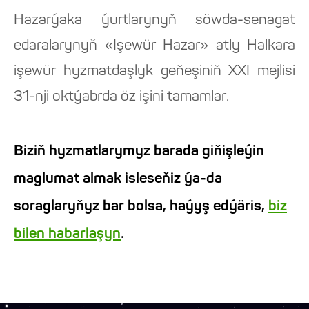
Hazarýaka ýurtlarynyň söwda-senagat
edaralarynyň «Işewür Hazar» atly Halkara
işewür hyzmatdaşlyk geňeşiniň XXI mejlisi
31-nji oktýabrda öz işini tamamlar.
Biziň hyzmatlarymyz barada giňişleýin
maglumat almak isleseňiz ýa-da
soraglaryňyz bar bolsa, haýyş edýäris,
biz
bilen habarlaşyn
.