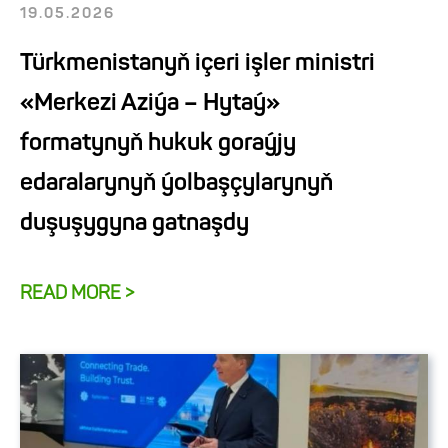
19.05.2026
Türkmenistanyň içeri işler ministri
«Merkezi Aziýa – Hytaý»
formatynyň hukuk goraýjy
edaralarynyň ýolbaşçylarynyň
duşuşygyna gatnaşdy
READ MORE >