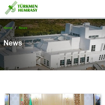
/
Home
News
News