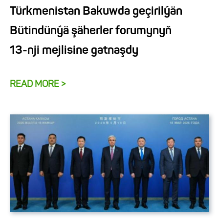
Türkmenistan Bakuwda geçirilýän
Bütindünýä şäherler forumynyň
13-nji mejlisine gatnaşdy
READ MORE >