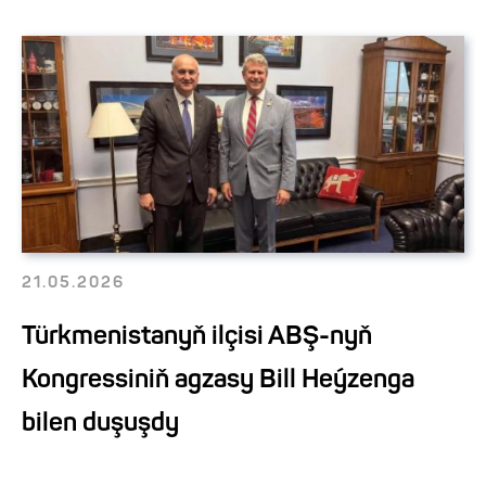
21.05.2026
Türkmenistanyň ilçisi ABŞ-nyň
Kongressiniň agzasy Bill Heýzenga
bilen duşuşdy