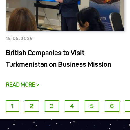
15.05.2026
British Companies to Visit
Turkmenistan on Business Mission
READ MORE >
1
2
3
4
5
6