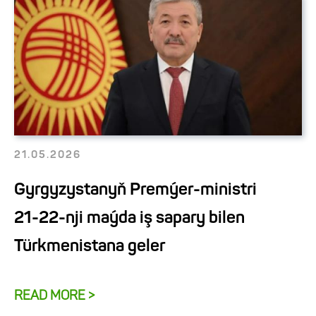
21.05.2026
Gyrgyzystanyň Premýer-ministri
21-22-nji maýda iş sapary bilen
Türkmenistana geler
READ MORE >