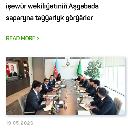
işewür wekiliýetiniň Aşgabada
saparyna taýýarlyk görýärler
READ MORE >
19.05.2026