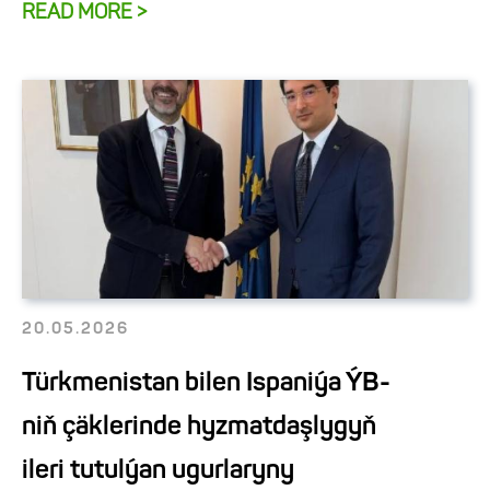
READ MORE >
20.05.2026
Türkmenistan bilen Ispaniýa ÝB-
niň çäklerinde hyzmatdaşlygyň
ileri tutulýan ugurlaryny