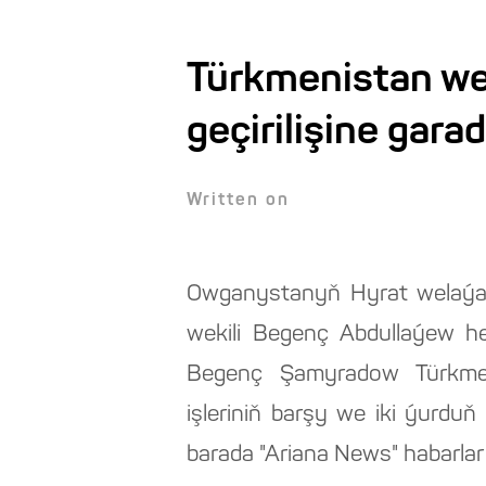
Türkmenistan w
geçirilişine gara
Written on
Owganystanyň Hyrat welaýa
wekili Begenç Abdullaýew h
Begenç Şamyradow Türkmeni
işleriniň barşy we iki ýurd
barada "Ariana News" habarlar 