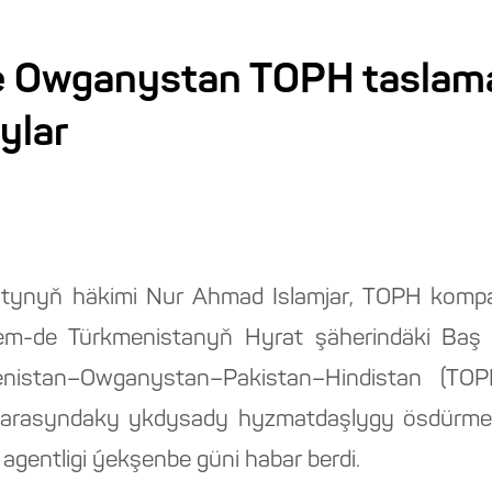
e Owganystan TOPH tasla
dylar
tynyň häkimi Nur Ahmad Islamjar, TOPH kom
em-de Türkmenistanyň Hyrat şäherindäki Baş
stan–Owganystan–Pakistan–Hindistan (TOPH) 
uň arasyndaky ykdysady hyzmatdaşlygy ösdürmek
agentligi ýekşenbe güni habar berdi.