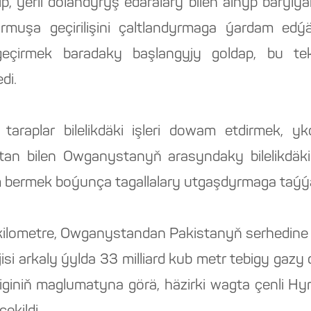
ip, ýerli dolandyryş edaralary bilen alnyp baryl
muşa geçirilişini çaltlandyrmaga ýardam edý
 geçirmek baradaky başlangyjy goldap, bu tek
di.
araplar bilelikdäki işleri dowam etdirmek, 
an bilen Owganystanyň arasyndaky bilelikdäki 
 bermek boýunça tagallalary utgaşdyrmaga taýýa
lometre, Owganystandan Pakistanyň serhedine ç
jisi arkaly ýylda 33 milliard kub metr tebigy gaz
iginiň maglumatyna görä, häzirki wagta çenli Hyr