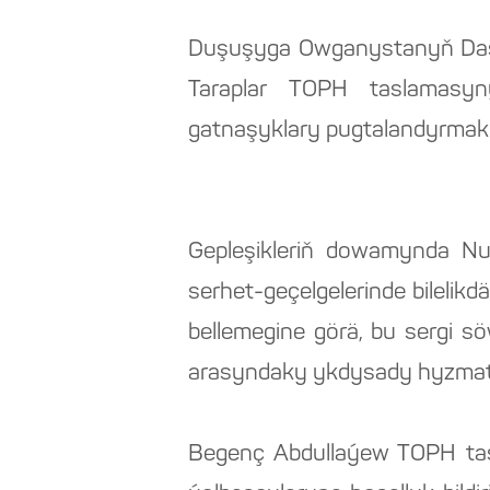
Duşuşyga Owganystanyň Daşar
Taraplar TOPH taslamasyny
gatnaşyklary pugtalandyrmak m
Gepleşikleriň dowamynda N
serhet-geçelgelerinde bilelik
bellemegine görä, bu sergi s
arasyndaky ykdysady hyzmatda
Begenç Abdullaýew TOPH tas