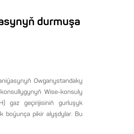
masynyň durmuşa
paniýasynyň Owganystandaky
 konsullygynyň Wise-konsuly
gaz geçirijisiniň gurluşyk
 boýunça pikir alyşdylar. Bu