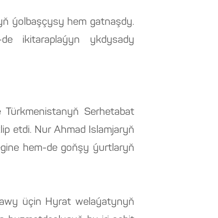
nyň ýolbaşçysy hem gatnaşdy.
-de ikitaraplaýyn ykdysady
 Türkmenistanyň Serhetabat
lip etdi. Nur Ahmad Islamjaryň
megine hem-de goňşy ýurtlaryň
dawy üçin Hyrat welaýatynyň