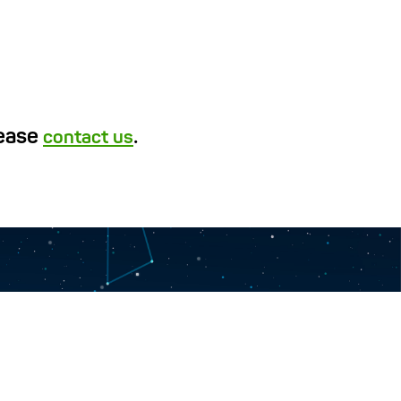
lease
.
contact us
y “Turkmen hemrasy”