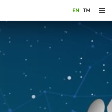
EN
TM