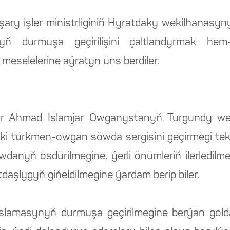
y işler ministrliginiň Hyratdaky wekilhanasy
ň durmuşa geçirilişini çaltlandyrmak hem
eselelerine aýratyn üns berdiler.
ur Ahmad Islamjar Owganystanyň Turgundy we
däki türkmen-owgan söwda sergisini geçirmegi tek
öwdanyň ösdürilmegine, ýerli önümleriň ilerledil
şlygyň giňeldilmegine ýardam berip biler.
lamasynyň durmuşa geçirilmegine berýän gol