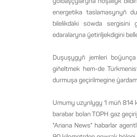
ýolbaşçylaryna hoşallyk bildir
energetika taslamasynyň dur
bilelikdäki söwda sergisini
edaralaryna ýetiriljekdigini belle
Duşuşygyň jemleri boýunça t
giňeltmek hem-de Türkmenist
durmuşa geçirilmegine ýardam
Umumy uzynlygy 1 müň 814 ki
barabar bolan TOPH gaz geçiri
"Ariana News" habarlar agentl