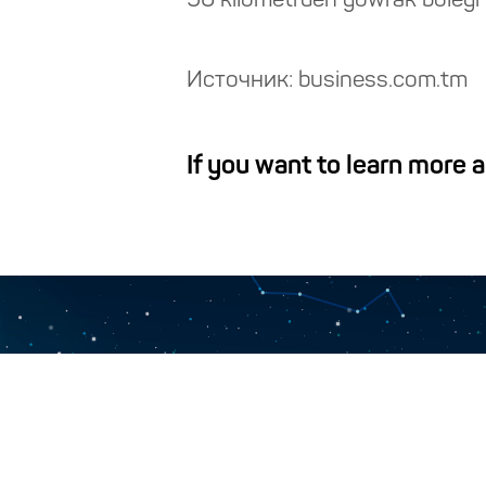
90 kilometrden gowrak bölegi ç
Источник: business.com.tm
If you want to learn more 
HOME
ABOUT US