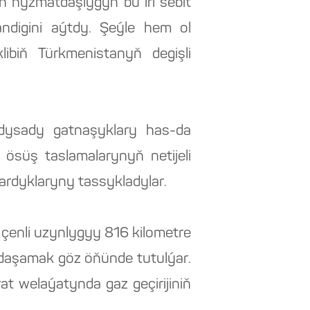
ýan hyzmatdaşlygyň bu iri sebit
ändigini aýtdy. Şeýle hem ol
libiň Türkmenistanyň degişli
ykdysady gatnaşyklary has-da
ösüş taslamalarynyň netijeli
rdyklaryny tassykladylar.
enli uzynlygyy 816 kilometre
y daşamak göz öňünde tutulýar.
at welaýatynda gaz geçirijiniň