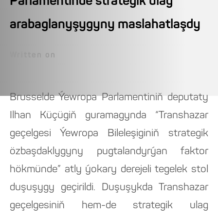
Parlamentinde strategik ulag
arabaglanyşygyny maslahatlaşdy
Written on
Brusselde Ýewropa Parlamentiniň deputaty
Ilhan Küçügiň guramagynda “Transhazar
geçelgesi Ýewropa Bileleşiginiň strategik
özbaşdaklygyny pugtalandyrýan faktor
hökmünde” atly ýokary derejeli tegelek stol
duşuşygy geçirildi. Duşuşykda Transhazar
geçelgesiniň hem-de strategik ulag