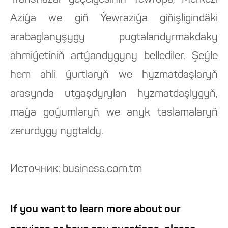
Transhazar geçelgesiniň Ýewropa, Merkezi
Aziýa we giň Ýewraziýa giňişligindäki
arabaglanyşygy pugtalandyrmakdaky
ähmiýetiniň artýandygyny bellediler. Şeýle
hem ähli ýurtlaryň we hyzmatdaşlaryň
arasynda utgaşdyrylan hyzmatdaşlygyň,
maýa goýumlaryň we anyk taslamalaryň
zerurdygy nygtaldy.
Источник: business.com.tm
If you want to learn more about our