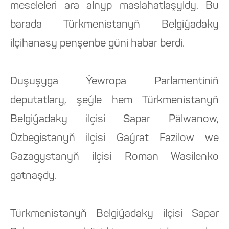
meseleleri ara alnyp maslahatlaşyldy. Bu
barada Türkmenistanyň Belgiýadaky
ilçihanasy penşenbe güni habar berdi.
Duşuşyga Ýewropa Parlamentiniň
deputatlary, şeýle hem Türkmenistanyň
Belgiýadaky ilçisi Sapar Pälwanow,
Özbegistanyň ilçisi Gaýrat Fazilow we
Gazagystanyň ilçisi Roman Wasilenko
gatnaşdy.
Türkmenistanyň Belgiýadaky ilçisi Sapar