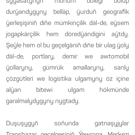
syýasatynyň möhüm bölegi bolup
durýandygyny belläp, ýurduň geografik
ýerleşişiniň diňe mümkinçilik däl-de, eýsem
jogapkärçilik hem döredýändigini aýtdy.
Şeýle hem ol bu geçelgäniň diňe bir ulag ýoly
däl-de, portlary, demir we awtomobil
ýollaryny, gümrük amallaryny, sanly
çözgütleri we logistika ulgamyny öz içine
alýan bitewi ulgam hökmünde
garalmalydygyny nygtady.
Duşuşygyň soňunda gatnaşyjylar