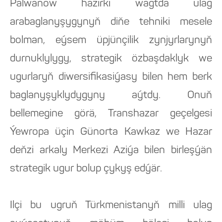
Palwanow häzirki wagtda ulag
arabaglanyşygynyň diňe tehniki mesele
bolman, eýsem üpjünçilik zynjyrlarynyň
durnuklylygy, strategik özbaşdaklyk we
ugurlaryň diwersifikasiýasy bilen hem berk
baglanyşyklydygyny aýtdy. Onuň
bellemegine görä, Transhazar geçelgesi
Ýewropa üçin Günorta Kawkaz we Hazar
deňzi arkaly Merkezi Aziýa bilen birleşýän
strategik ugur bolup çykyş edýär.
Ilçi bu ugruň Türkmenistanyň milli ulag