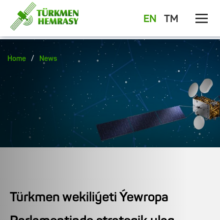
EN
TM
/
Home
News
Türkmen wekiliýeti Ýewropa