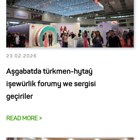
23.02.2026
Aşgabatda türkmen-hytaý
işewürlik forumy we sergisi
geçiriler
READ MORE >