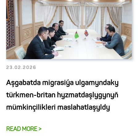
23.02.2026
Aşgabatda migrasiýa ulgamyndaky
türkmen-britan hyzmatdaşlygynyň
mümkinçilikleri maslahatlaşyldy
READ MORE >