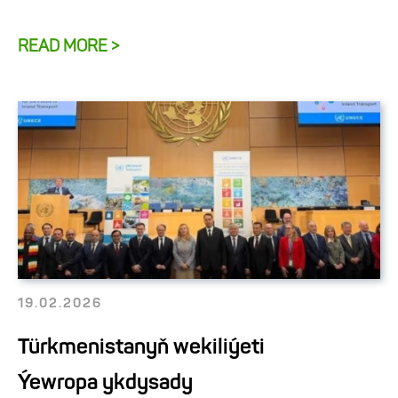
READ MORE >
19.02.2026
Türkmenistanyň wekiliýeti
Ýewropa ykdysady