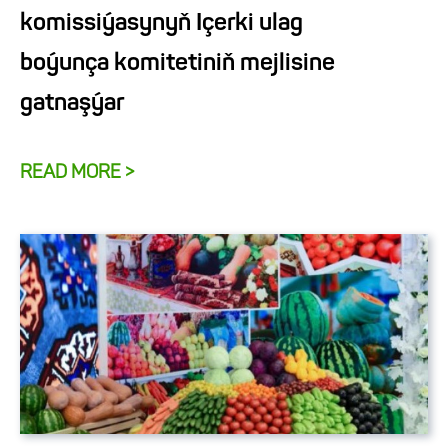
komissiýasynyň Içerki ulag
boýunça komitetiniň mejlisine
gatnaşýar
READ MORE >