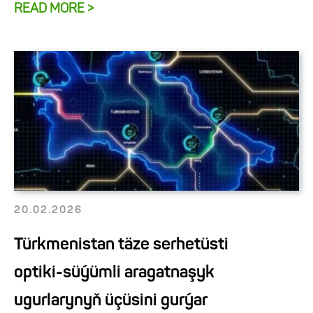
READ MORE >
20.02.2026
Türkmenistan täze serhetüsti
optiki-süýümli aragatnaşyk
ugurlarynyň üçüsini gurýar