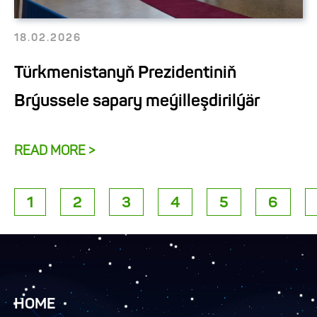
18.02.2026
Türkmenistanyň Prezidentiniň
Brýussele sapary meýilleşdirilýär
READ MORE >
1
2
3
4
5
6
HOME