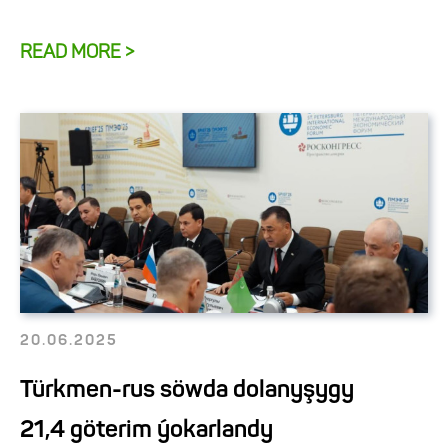
READ MORE >
20.06.2025
Türkmen-rus söwda dolanyşygy
21,4 göterim ýokarlandy