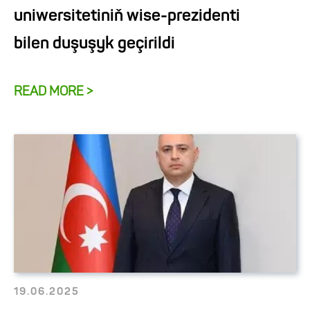
uniwersitetiniň wise-prezidenti
bilen duşuşyk geçirildi
READ MORE >
19.06.2025