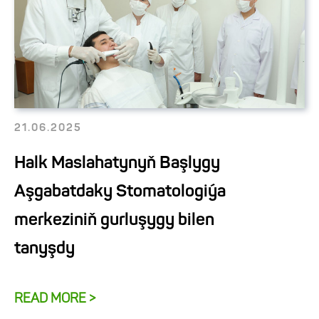
21.06.2025
Halk Maslahatynyň Başlygy
Aşgabatdaky Stomatologiýa
merkeziniň gurluşygy bilen
tanyşdy
READ MORE >