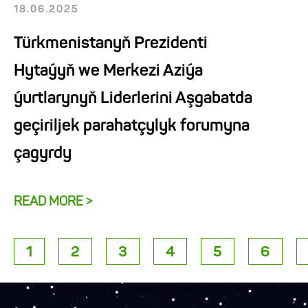
18.06.2025
Türkmenistanyň Prezidenti
Hytaýyň we Merkezi Aziýa
ýurtlarynyň Liderlerini Aşgabatda
geçiriljek parahatçylyk forumyna
çagyrdy
READ MORE >
1
2
3
4
5
6