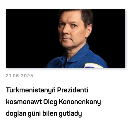
21.06.2025
Türkmenistanyň Prezidenti
kosmonawt Oleg Kononenkony
doglan güni bilen gutlady