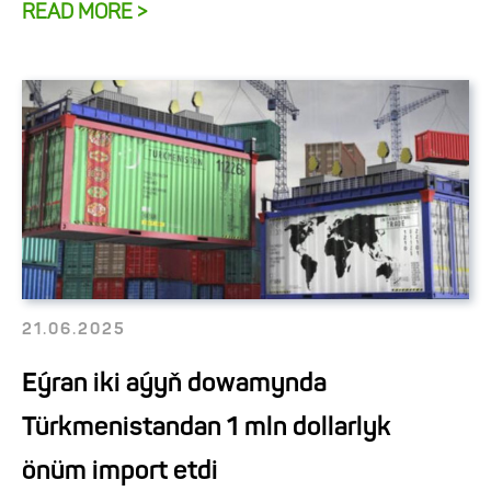
READ MORE >
21.06.2025
Eýran iki aýyň dowamynda
Türkmenistandan 1 mln dollarlyk
önüm import etdi