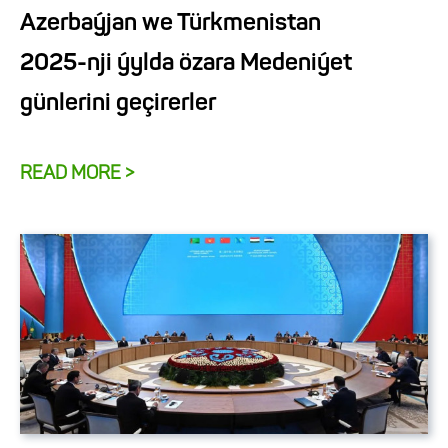
Azerbaýjan we Türkmenistan
2025-nji ýylda özara Medeniýet
günlerini geçirerler
READ MORE >