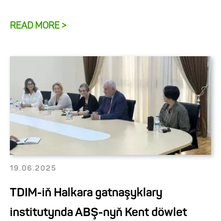
READ MORE >
19.06.2025
TDIM-iň Halkara gatnaşyklary
institutynda ABŞ-nyň Kent döwlet