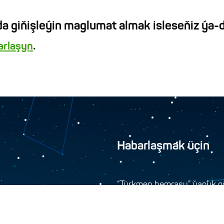
a giňişleýin maglumat almak isleseňiz ýa-d
.
barlaşyn
Habarlaşmak üçin
“Türkmen hemrasy” ýapyk gö
744000, Aşgabat şäher