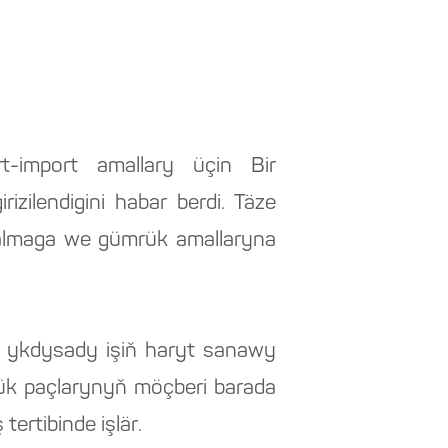
t-import amallary üçin Bir
izilendigini habar berdi. Täze
 almaga we gümrük amallaryna
ry ykdysady işiň haryt sanawy
ük paçlarynyň möçberi barada
tertibinde işlär.