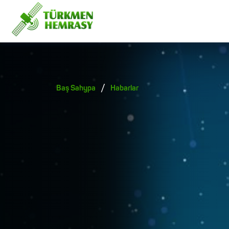
/
Baş Sahypa
Habarlar