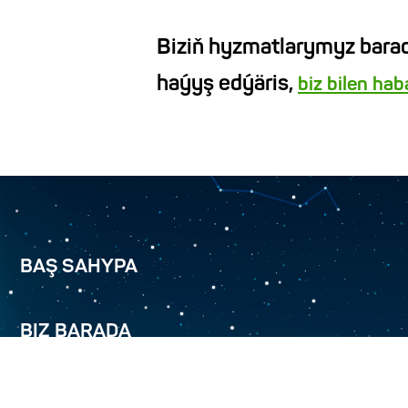
Biziň hyzmatlarymyz barad
haýyş edýäris,
biz bilen ha
BAŞ SAHYPA
BIZ BARADA
TÜRKMENÄLEM 52.0E