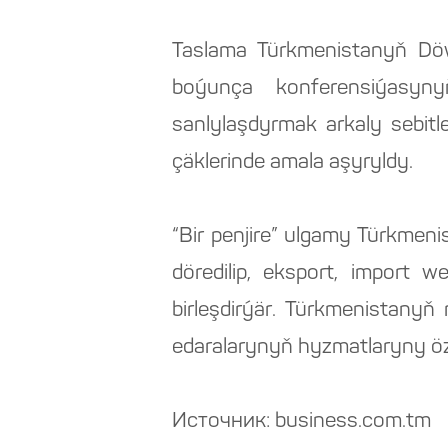
Taslama Türkmenistanyň Döw
boýunça konferensiýasyny
sanlylaşdyrmak arkaly sebit
çäklerinde amala aşyryldy.
“Bir penjire” ulgamy Türkmen
döredilip, eksport, import 
birleşdirýär. Türkmenistany
edaralarynyň hyzmatlaryny öz 
Источник: business.com.tm