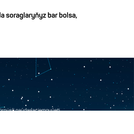
a soraglaryňyz bar bolsa,
rnüşli paýdarlar jemgyýeti
i, Seýdi köçesi, 10-A jaýy