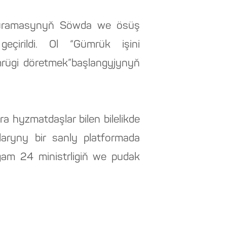
r Guramasynyň Söwda we ösüş
çirildi. Ol “Gümrük işini
mrügi döretmek”başlangyjynyň
 hyzmatdaşlar bilen bilelikde
laryny bir sanly platformada
gam 24 ministrligiň we pudak