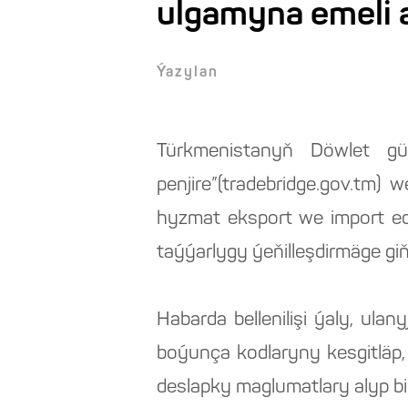
ulgamyna emeli 
Ýazylan
Türkmenistanyň Döwlet güm
penjire”(tradebridge.gov.tm) 
hyzmat eksport we import ed
taýýarlygy ýeňilleşdirmäge giň
Habarda bellenilişi ýaly, ul
boýunça kodlaryny kesgitläp
deslapky maglumatlary alyp biler