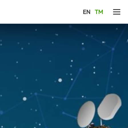
EN
TM