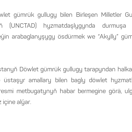
let gümrük gullugy bilen Birleşen Milletle
ň (UNCTAD) hyzmatdaşlygynda durmuşa ge
leýin arabaglanyşygy ösdürmek we “Akylly” gü
istanyň Döwlet gümrük gullugy tarapyndan halkara
we üstaşyr amallary bilen bagly döwlet hyzmat
ň resmi metbugatynyň habar bermegine görä, ul
içine alýar.