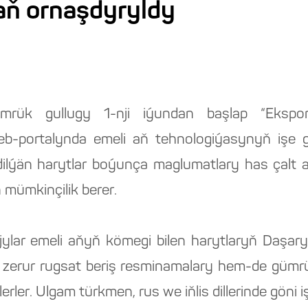
aň ornaşdyryldy
rük gullugy 1-nji iýundan başlap “Ekspor
web-portalynda emeli aň tehnologiýasynyň işe gir
ilýän harytlar boýunça maglumatlary has çalt
 mümkinçilik berer.
anyjylar emeli aňyň kömegi bilen harytlaryň Daşa
, zerur rugsat beriş resminamalary hem-de gümr
ler. Ulgam türkmen, rus we iňlis dillerinde göni iş 