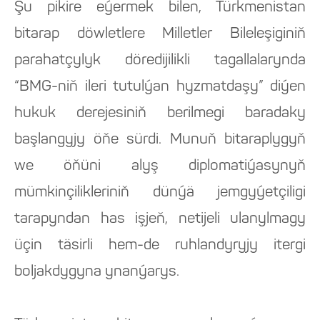
Şu pikire eýermek bilen, Türkmenistan
bitarap döwletlere Milletler Bileleşiginiň
parahatçylyk döredijilikli tagallalarynda
“BMG-niň ileri tutulýan hyzmatdaşy” diýen
hukuk derejesiniň berilmegi baradaky
başlangyjy öňe sürdi. Munuň bitaraplygyň
we öňüni alyş diplomatiýasynyň
mümkinçilikleriniň dünýä jemgyýetçiligi
tarapyndan has işjeň, netijeli ulanylmagy
üçin täsirli hem-de ruhlandyryjy itergi
boljakdygyna ynanýarys.