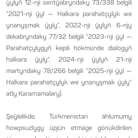
ýylyň 12-nji sentýabryndaky 73/338 belgili
“2021-nji ýyl — Halkara parahatçylyk we
ynanyşmak ýyly”, 2022-nji ýylyň 6-njy
dekabryndaky 77/32 belgili “2023-nji ýyl —
Parahatçylygyň kepili hökmünde dialogyň
halkara ýyly”, 2024-nji ýylyň 21-nji
martyndaky 78/266 belgili “2025-nji ýyl —
Halkara parahatçylyk we ynanyşmak ýyly”
atly Kararnamalary).
Şeýlelikde, Türkmenistan ählumumy
howpsuzlygy üpjün etmäge gönükdirilen