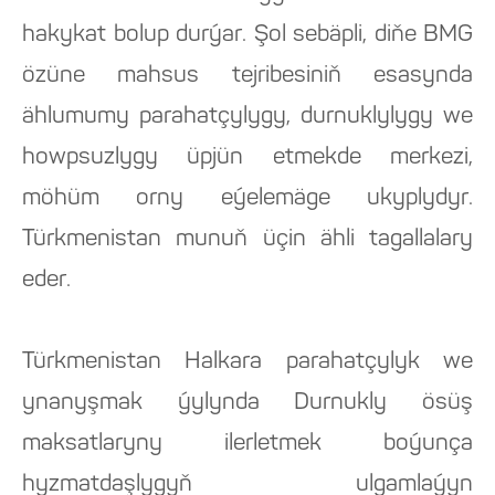
hakykat bolup durýar. Şol sebäpli, diňe BMG
özüne mahsus tejribesiniň esasynda
ählumumy parahatçylygy, durnuklylygy we
howpsuzlygy üpjün etmekde merkezi,
möhüm orny eýelemäge ukyplydyr.
Türkmenistan munuň üçin ähli tagallalary
eder.
Türkmenistan Halkara parahatçylyk we
ynanyşmak ýylynda Durnukly ösüş
maksatlaryny ilerletmek boýunça
hyzmatdaşlygyň ulgamlaýyn