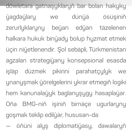
döwletara gatnaşyklaryň bar bolan hakyky
ýagdaýlary we dünýä ösüşiniň
zerurlyklaryny beýan edýän täzelenen
halkara hukuk binýady bolup hyzmat etmek
üçin niýetlenendir. Şol sebäpli, Türkmenistan
agzalan strategiýany konsepsional esasda
işläp düzmek pikirini parahatçylyk we
ynanyşmak ýörelgelerini ykrar etmegiň logiki
hem kanunalaýyk baglanyşygy hasaplaýar.
Oňa BMG-niň işiniň birnäçe ugurlaryny
goşmak teklip edilýär, hususan-da:
— öňüni alyş diplomatiýasy, dawalaryň