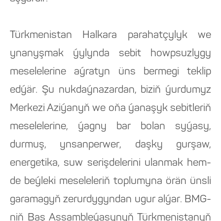
Türkmenistan Halkara parahatçylyk we
ynanyşmak ýylynda sebit howpsuzlygy
meselelerine aýratyn üns bermegi teklip
edýär. Şu nukdaýnazardan, biziň ýurdumyz
Merkezi Aziýanyň we oňa ýanaşyk sebitleriň
meselelerine, ýagny bar bolan syýasy,
durmuş, ynsanperwer, daşky gurşaw,
energetika, suw serişdelerini ulanmak hem-
de beýleki meseleleriň toplumyna örän ünsli
garamagyň zerurdygyndan ugur alýar. BMG-
niň Baş Assambleýasynyň Türkmenistanyň