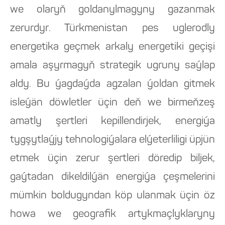
we olaryň goldanylmagyny gazanmak
zerurdyr. Türkmenistan pes uglerodly
energetika geçmek arkaly energetiki geçişi
amala aşyrmagyň strategik ugruny saýlap
aldy. Bu ýagdaýda agzalan ýoldan gitmek
isleýän döwletler üçin deň we birmeňzeş
amatly şertleri kepillendirjek, energiýa
tygşytlaýjy tehnologiýalara elýeterliligi üpjün
etmek üçin zerur şertleri döredip biljek,
gaýtadan dikeldilýän energiýa çeşmelerini
mümkin boldugyndan köp ulanmak üçin öz
howa we geografik artykmaçlyklaryny