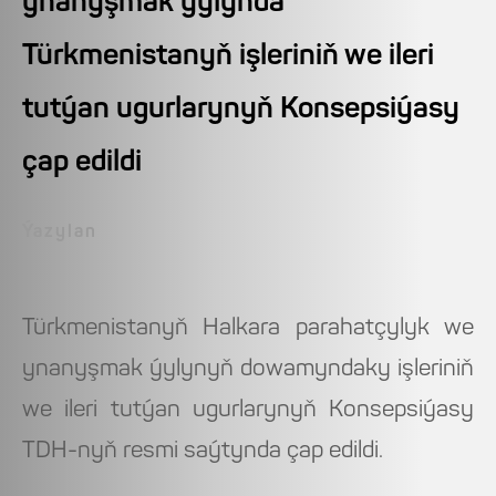
ynanyşmak ýylynda
Türkmenistanyň işleriniň we ileri
tutýan ugurlarynyň Konsepsiýasy
çap edildi
Ýazylan
Türkmenistanyň Halkara parahatçylyk we
ynanyşmak ýylynyň dowamyndaky işleriniň
we ileri tutýan ugurlarynyň Konsepsiýasy
TDH-nyň resmi saýtynda çap edildi.