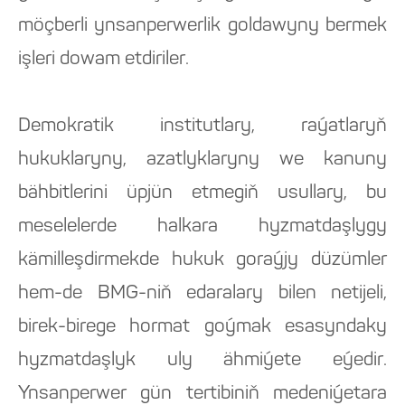
möçberli ynsanperwerlik goldawyny bermek
işleri dowam etdiriler.
Demokratik institutlary, raýatlaryň
hukuklaryny, azatlyklaryny we kanuny
bähbitlerini üpjün etmegiň usullary, bu
meselelerde halkara hyzmatdaşlygy
kämilleşdirmekde hukuk goraýjy düzümler
hem-de BMG-niň edaralary bilen netijeli,
birek-birege hormat goýmak esasyndaky
hyzmatdaşlyk uly ähmiýete eýedir.
Ynsanperwer gün tertibiniň medeniýetara