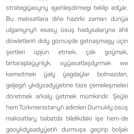
strategiýasyny işjeňleşdirmegi teklip edýär.
Bu maksatlara diňe häzirki zaman dünýä
ulgamynyň esasy ösüş hadysalaryna ähli
döwletleriň doly görnüşde gatnaşmagy üçin
şertleri üpjün etmek, çäk goýmak,
birtaraplaýynlyk, syýasatlaşdyrmak we
kemsitmek ýaly ýagdaýlar bolmazdan,
geljegiň ykdysadyýetine täze çemeleşmeleri
döretmek arkaly ýetmek mümkindir. Şeýle
hem Türkmenistanyň ädimleri Durnukly ösüş
maksatlary babatda bilelikdäki işe hem-de
geoykdysadyýetiň durmuşa geçirip boljak