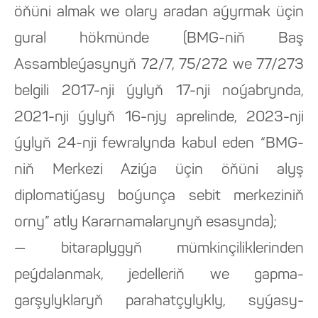
öňüni almak we olary aradan aýyrmak üçin
gural hökmünde (BMG-niň Baş
Assambleýasynyň 72/7, 75/272 we 77/273
belgili 2017-nji ýylyň 17-nji noýabrynda,
2021-nji ýylyň 16-njy aprelinde, 2023-nji
ýylyň 24-nji fewralynda kabul eden “BMG-
niň Merkezi Aziýa üçin öňüni alyş
diplomatiýasy boýunça sebit merkeziniň
orny” atly Kararnamalarynyň esasynda);
— bitaraplygyň mümkinçiliklerinden
peýdalanmak, jedelleriň we gapma-
garşylyklaryň parahatçylykly, syýasy-