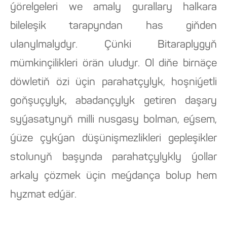
ýörelgeleri we amaly gurallary halkara
bileleşik tarapyndan has giňden
ulanylmalydyr. Çünki Bitaraplygyň
mümkinçilikleri örän uludyr. Ol diňe birnäçe
döwletiň özi üçin parahatçylyk, hoşniýetli
goňşuçylyk, abadançylyk getiren daşary
syýasatynyň milli nusgasy bolman, eýsem,
ýüze çykýan düşünişmezlikleri gepleşikler
stolunyň başynda parahatçylykly ýollar
arkaly çözmek üçin meýdança bolup hem
hyzmat edýär.