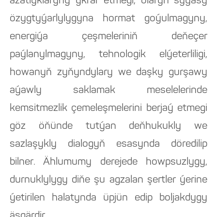
azatlyklaryny ykrar etmegi, olaryň syýasy
özygtyýarlylygyna hormat goýulmagyny,
energiýa çeşmeleriniň deňeçer
paýlanylmagyny, tehnologik elýeterliligi,
howanyň zyňyndylary we daşky gurşawy
aýawly saklamak meselelerinde
kemsitmezlik çemeleşmelerini berjaý etmegi
göz öňünde tutýan deňhukukly we
sazlaşykly dialogyň esasynda döredilip
bilner. Ählumumy derejede howpsuzlygy,
durnuklylygy diňe şu agzalan şertler ýerine
ýetirilen halatynda üpjün edip boljakdygy
äşgärdir.