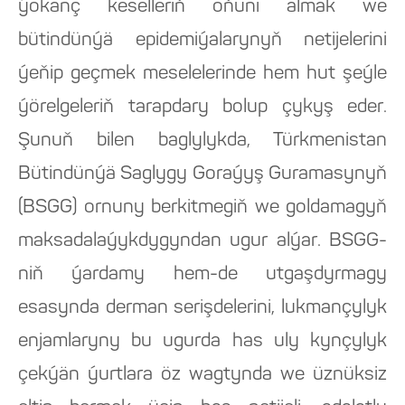
ýokanç keselleriň öňüni almak we
bütindünýä epidemiýalarynyň netijelerini
ýeňip geçmek meselelerinde hem hut şeýle
ýörelgeleriň tarapdary bolup çykyş eder.
Şunuň bilen baglylykda, Türkmenistan
Bütindünýä Saglygy Goraýyş Guramasynyň
(BSGG) ornuny berkitmegiň we goldamagyň
maksadalaýykdygyndan ugur alýar. BSGG-
niň ýardamy hem-de utgaşdyrmagy
esasynda derman serişdelerini, lukmançylyk
enjamlaryny bu ugurda has uly kynçylyk
çekýän ýurtlara öz wagtynda we üznüksiz