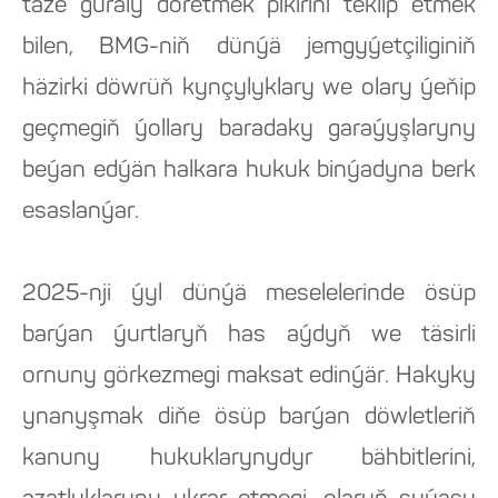
täze guraly döretmek pikirini teklip etmek
bilen, BMG-niň dünýä jemgyýetçiliginiň
häzirki döwrüň kynçylyklary we olary ýeňip
geçmegiň ýollary baradaky garaýyşlaryny
beýan edýän halkara hukuk binýadyna berk
esaslanýar.
2025-nji ýyl dünýä meselelerinde ösüp
barýan ýurtlaryň has aýdyň we täsirli
ornuny görkezmegi maksat edinýär. Hakyky
ynanyşmak diňe ösüp barýan döwletleriň
kanuny hukuklarynydyr bähbitlerini,