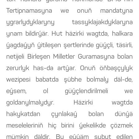
Tertipnamasyna we onuň mandatyna
ygrarlydyklaryny tassyklajakdyklaryna
ynam bildirýär. Hut häzirki wagtda, halkara
ýagdaýyň ýitileşen şertlerinde güýçli, täsirli,
netijeli Birleşen Milletler Guramasyna bolan
zerurlyk has-da artýar. Onuň öňbaşçylyk
wezipesi babatda şübhe bolmaly däl-de,
eýsem, ol güýçlendirilmeli we
goldanylmalydyr. Häzirki wagtda
hakykatdan çynlakaý bolan dünýä
meseleleriniň hiç birini ýekelikde çözmek
mümkin däldir. Bu eýýäm subut edilen