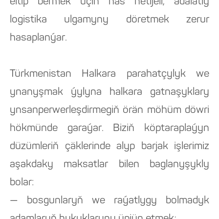
eltip bermek üçin has netijeli, adalatly
logistika ulgamyny döretmek zerur
hasaplanýar.
Türkmenistan Halkara parahatçylyk we
ynanyşmak ýylyna halkara gatnaşyklary
ynsanperwerleşdirmegiň örän möhüm döwri
hökmünde garaýar. Biziň köptaraplaýyn
düzümleriň çäklerinde alyp barjak işlerimiz
aşakdaky maksatlar bilen baglanyşykly
bolar:
— bosgunlaryň we raýatlygy bolmadyk