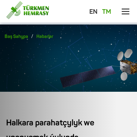
EN
TM
/
Baş Sahypa
Habarlar
Halkara parahatçylyk we