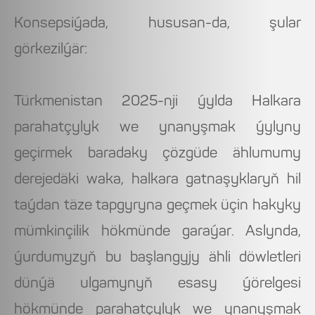
Konsepsiýada, hususan-da, şular
görkezilýär:
Türkmenistan 2025-nji ýylda Halkara
parahatçylyk we ynanyşmak ýylyny
geçirmek baradaky çözgüde ählumumy
derejedäki waka, halkara gatnaşyklaryň hil
taýdan täze tapgyryna geçmek üçin hakyky
mümkinçilik hökmünde garaýar. Aslynda,
ýurdumyzyň bu başlangyjy ähli döwletleri
dünýä ulgamynyň esasy ýörelgesi
hökmünde parahatçylyk we ynanyşmak