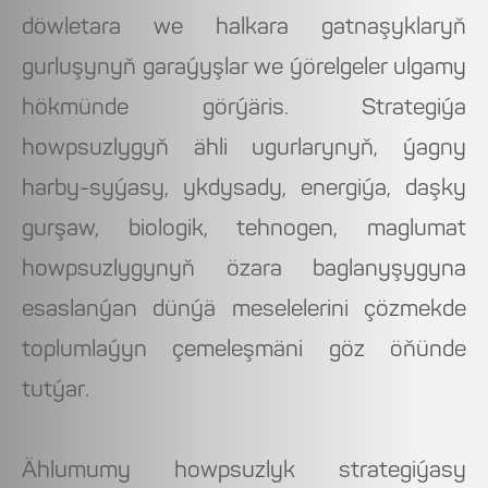
döwletara we halkara gatnaşyklaryň
gurluşynyň garaýyşlar we ýörelgeler ulgamy
hökmünde görýäris. Strategiýa
howpsuzlygyň ähli ugurlarynyň, ýagny
harby-syýasy, ykdysady, energiýa, daşky
gurşaw, biologik, tehnogen, maglumat
howpsuzlygynyň özara baglanyşygyna
esaslanýan dünýä meselelerini çözmekde
toplumlaýyn çemeleşmäni göz öňünde
tutýar.
Ählumumy howpsuzlyk strategiýasy