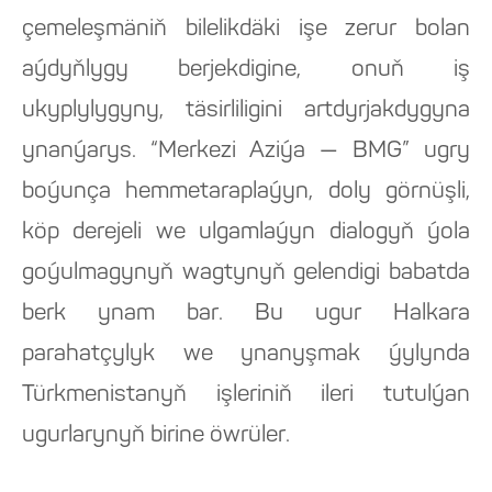
çemeleşmäniň bilelikdäki işe zerur bolan
aýdyňlygy berjekdigine, onuň iş
ukyplylygyny, täsirliligini artdyrjakdygyna
ynanýarys. “Merkezi Aziýa — BMG” ugry
boýunça hemmetaraplaýyn, doly görnüşli,
köp derejeli we ulgamlaýyn dialogyň ýola
goýulmagynyň wagtynyň gelendigi babatda
berk ynam bar. Bu ugur Halkara
parahatçylyk we ynanyşmak ýylynda
Türkmenistanyň işleriniň ileri tutulýan
ugurlarynyň birine öwrüler.