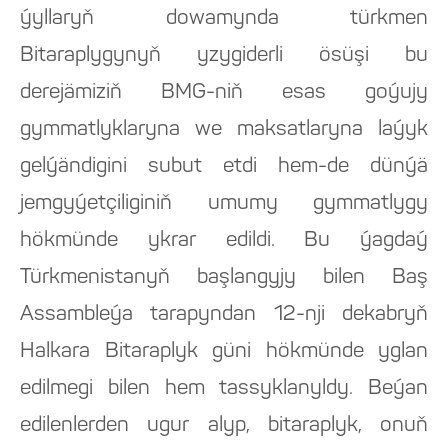
ýyllaryň dowamynda türkmen
Bitaraplygynyň yzygiderli ösüşi bu
derejämiziň BMG-niň esas goýujy
gymmatlyklaryna we maksatlaryna laýyk
gelýändigini subut etdi hem-de dünýä
jemgyýetçiliginiň umumy gymmatlygy
hökmünde ykrar edildi. Bu ýagdaý
Türkmenistanyň başlangyjy bilen Baş
Assambleýa tarapyndan 12-nji dekabryň
Halkara Bitaraplyk güni hökmünde yglan
edilmegi bilen hem tassyklanyldy. Beýan
edilenlerden ugur alyp, bitaraplyk, onuň