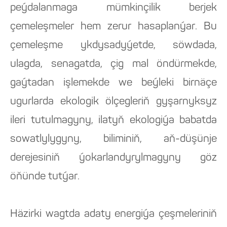
peýdalanmaga mümkinçilik berjek
çemeleşmeler hem zerur hasaplanýar. Bu
çemeleşme ykdysadyýetde, söwdada,
ulagda, senagatda, çig mal öndürmekde,
gaýtadan işlemekde we beýleki birnäçe
ugurlarda ekologik ölçegleriň gyşarnyksyz
ileri tutulmagyny, ilatyň ekologiýa babatda
sowatlylygyny, biliminiň, aň-düşünje
derejesiniň ýokarlandyrylmagyny göz
öňünde tutýar.
Häzirki wagtda adaty energiýa çeşmeleriniň