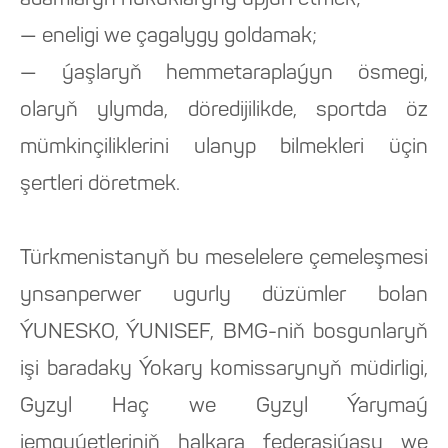
adamlaryň hukuklaryny üpjün etmek;
— eneligi we çagalygy goldamak;
— ýaşlaryň hemmetaraplaýyn ösmegi,
olaryň ylymda, döredijilikde, sportda öz
mümkinçiliklerini ulanyp bilmekleri üçin
şertleri döretmek.
Türkmenistanyň bu meselelere çemeleşmesi
ynsanperwer ugurly düzümler bolan
ÝUNESKO, ÝUNISEF, BMG-niň bosgunlaryň
işi baradaky Ýokary komissarynyň müdirligi,
Gyzyl Haç we Gyzyl Ýarymaý
jemgyýetleriniň halkara federasiýasy we