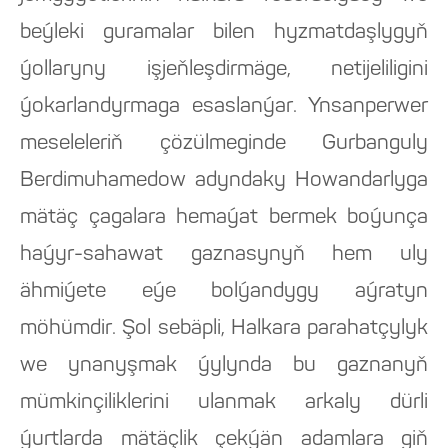
beýleki guramalar bilen hyzmatdaşlygyň
ýollaryny işjeňleşdirmäge, netijeliligini
ýokarlandyrmaga esaslanýar. Ynsanperwer
meseleleriň çözülmeginde Gurbanguly
Berdimuhamedow adyndaky Howandarlyga
mätäç çagalara hemaýat bermek boýunça
haýyr-sahawat gaznasynyň hem uly
ähmiýete eýe bolýandygy aýratyn
möhümdir. Şol sebäpli, Halkara parahatçylyk
we ynanyşmak ýylynda bu gaznanyň
mümkinçiliklerini ulanmak arkaly dürli
ýurtlarda mätäçlik çekýän adamlara giň