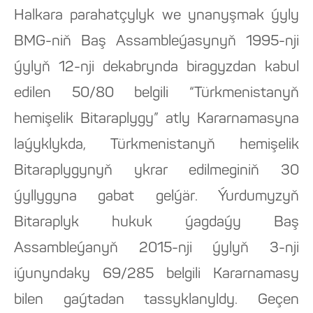
Halkara parahatçylyk we ynanyşmak ýyly
BMG-niň Baş Assambleýasynyň 1995-nji
ýylyň 12-nji dekabrynda biragyzdan kabul
edilen 50/80 belgili “Türkmenistanyň
hemişelik Bitaraplygy” atly Kararnamasyna
laýyklykda, Türkmenistanyň hemişelik
Bitaraplygynyň ykrar edilmeginiň 30
ýyllygyna gabat gelýär. Ýurdumyzyň
Bitaraplyk hukuk ýagdaýy Baş
Assambleýanyň 2015-nji ýylyň 3-nji
iýunyndaky 69/285 belgili Kararnamasy
bilen gaýtadan tassyklanyldy. Geçen