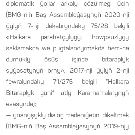
diplomatik ýollar arkaly çözülmegi üçin
(BMG-niň Baş Assambleýasynyň 2020-nji
ýylyň 7-nji dekabryndaky 75/28 belgili
«Halkara parahatçylygy, howpsuzlygy
saklamakda we pugtalandyrmakda hem-de
durnukly ösüş işinde bitaraplyk
syýasatynyň orny», 2017-nji ýylyň 2-nji
fewralyndaky 71/275 belgili “Halkara
Bitaraplyk güni” atly Kararnamalarynyň
esasynda);
— ynanyşykly dialog medeniýetini dikeltmek
(BMG-niň Baş Assambleýasynyň 2019-njy