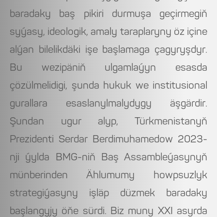
baradaky baş pikiri durmuşa geçirmegiň
syýasy, ideologik, amaly taraplaryny öz içine
alýan bilelikdäki işe başlamaga çagyryşdyr.
Bu wezipäniň ulgamlaýyn esasda
çözülmelidigi, şunda hukuk we institusional
gurallara esaslanylmalydygy äşgärdir.
Şundan ugur alyp, Türkmenistanyň
Prezidenti Serdar Berdimuhamedow 2023-
nji ýylda BMG-niň Baş Assambleýasynyň
münberinden Ählumumy howpsuzlyk
strategiýasyny işläp düzmek baradaky
başlangyjy öňe sürdi. Biz muny XXI asyrda