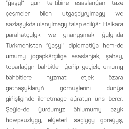
“ýaşyl” gün tertibine esaslanýan täze
çeşmeler bilen utgaşdyrylmagy we
sazlaşykda ulanylmagy talap edilýär. Halkara
parahatçylyk we ynanyşmak ýylynda
Türkmenistan “ýaşyl” diplomatiýa hem-de
umumy jogapkärçilige esaslanjak, şahsy,
toparlaýyn bähbitleri ýeňip geçjek, umumy
bähbitlere hyzmat etjek özara
gatnaşyklaryň görnüşlerini dünýä
giňişliginde ilerletmäge aýratyn üns berer.
Şeýle-de ýurdumyz ählumumy azyk
howpsuzlygy, elýeterli saglygy goraýyş,