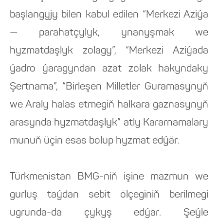
başlangyjy bilen kabul edilen “Merkezi Aziýa
— parahatçylyk, ynanyşmak we
hyzmatdaşlyk zolagy”, “Merkezi Aziýada
ýadro ýaragyndan azat zolak hakyndaky
Şertnama”, “Birleşen Milletler Guramasynyň
we Araly halas etmegiň halkara gaznasynyň
arasynda hyzmatdaşlyk” atly Kararnamalary
munuň üçin esas bolup hyzmat edýär.
Türkmenistan BMG-niň işine mazmun we
gurluş taýdan sebit ölçeginiň berilmegi
ugrunda-da çykyş edýär. Şeýle