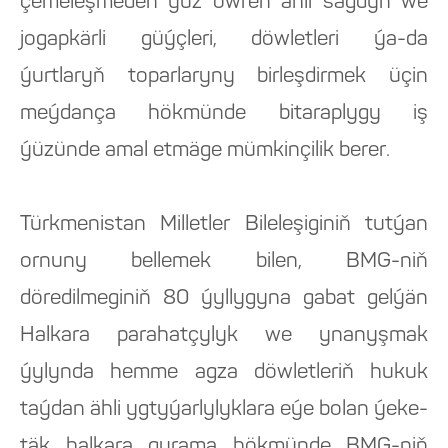
çemeleşmeden ýüz öwren ähli sagdyn we
jogapkärli güýçleri, döwletleri ýa-da
ýurtlaryň toparlaryny birleşdirmek üçin
meýdança hökmünde bitaraplygy iş
ýüzünde amal etmäge mümkinçilik berer.
Türkmenistan Milletler Bileleşiginiň tutýan
ornuny bellemek bilen, BMG-niň
döredilmeginiň 80 ýyllygyna gabat gelýän
Halkara parahatçylyk we ynanyşmak
ýylynda hemme agza döwletleriň hukuk
taýdan ähli ygtyýarlylyklara eýe bolan ýeke-
täk halkara gurama hökmünde BMG-niň