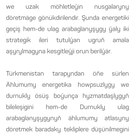
we uzak möhletleýin nusgalaryny
döretmäge gönükdirilendir. Şunda energetiki
geçiş hem-de ulag arabaglanyşygy ýaly iki
strategik ileri tutulýan ugruň amala
aşyrylmagyna kesgitleýji orun berilýär.
Türkmenistan tarapyndan öňe sürlen
Ählumumy energetika howpsuzlygy we
durnukly ösüş boýunça hyzmatdaşlygyň
bileleşigini hem-de Durnukly ulag
arabaglanyşygynyň ählumumy atlasyny
döretmek baradaky tekliplere düşünilmegini