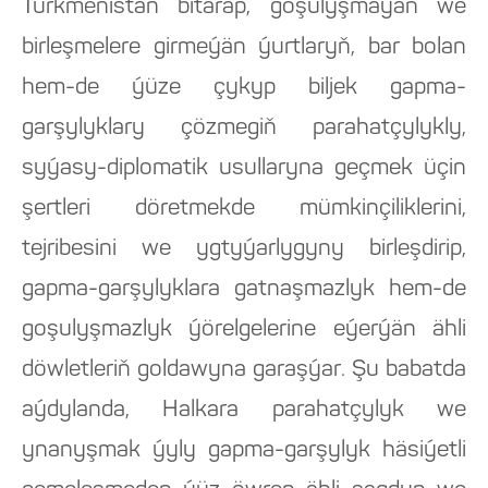
Türkmenistan bitarap, goşulyşmaýan we
birleşmelere girmeýän ýurtlaryň, bar bolan
hem-de ýüze çykyp biljek gapma-
garşylyklary çözmegiň parahatçylykly,
syýasy-diplomatik usullaryna geçmek üçin
şertleri döretmekde mümkinçiliklerini,
tejribesini we ygtyýarlygyny birleşdirip,
gapma-garşylyklara gatnaşmazlyk hem-de
goşulyşmazlyk ýörelgelerine eýerýän ähli
döwletleriň goldawyna garaşýar. Şu babatda
aýdylanda, Halkara parahatçylyk we
ynanyşmak ýyly gapma-garşylyk häsiýetli