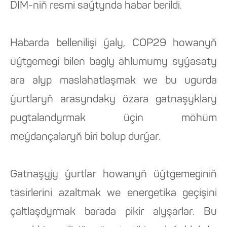
DIM-niň resmi saýtynda habar berildi.
Habarda bellenilişi ýaly, COP29 howanyň
üýtgemegi bilen bagly ählumumy syýasaty
ara alyp maslahatlaşmak we bu ugurda
ýurtlaryň arasyndaky özara gatnaşyklary
pugtalandyrmak üçin möhüm
meýdançalaryň biri bolup durýar.
Gatnaşyjy ýurtlar howanyň üýtgemeginiň
täsirlerini azaltmak we energetika geçişini
çaltlaşdyrmak barada pikir alyşarlar. Bu