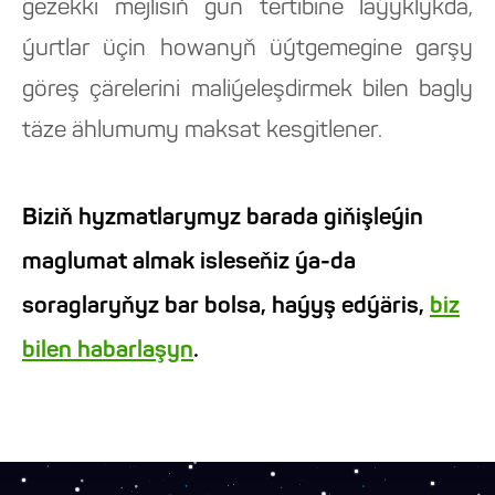
gezekki mejlisiň gün tertibine laýyklykda,
ýurtlar üçin howanyň üýtgemegine garşy
göreş çärelerini maliýeleşdirmek bilen bagly
täze ählumumy maksat kesgitlener.
Biziň hyzmatlarymyz barada giňişleýin
maglumat almak isleseňiz ýa-da
soraglaryňyz bar bolsa, haýyş edýäris,
biz
bilen habarlaşyn
.