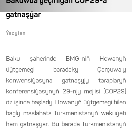
Bakuwda geçirilýän COP29-a
gatnaşýar
Ýazylan
Baku şäherinde BMG-niň Howanyň
üýtgemegi baradaky Çarçuwaly
konwensiýasyna gatnaşyjy taraplaryň
konferensiýasynyň 29-njy mejlisi (COP29)
öz işinde başlady. Howanyň üýtgemegi bilen
bagly maslahata Türkmenistanyň wekiliýeti
hem gatnaşýar. Bu barada Türkmenistanyň