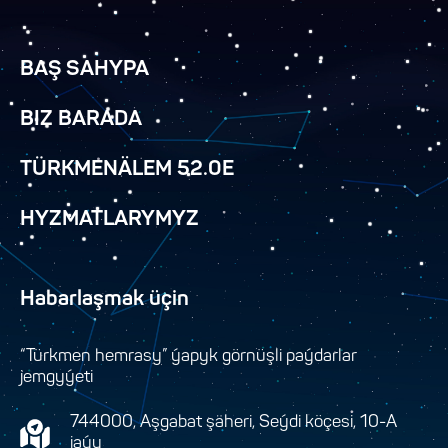
BAŞ SAHYPA
BIZ BARADA
TÜRKMENÄLEM 52.0E
HYZMATLARYMYZ
Habarlaşmak üçin
“Türkmen hemrasy” ýapyk görnüşli paýdarlar
jemgyýeti
744000, Aşgabat şäheri, Seýdi köçesi, 10-A
jaýy