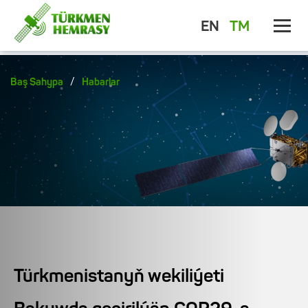
EN
TM
/
Baş Sahypa
Habarlar
Türkmenistanyň wekiliýeti