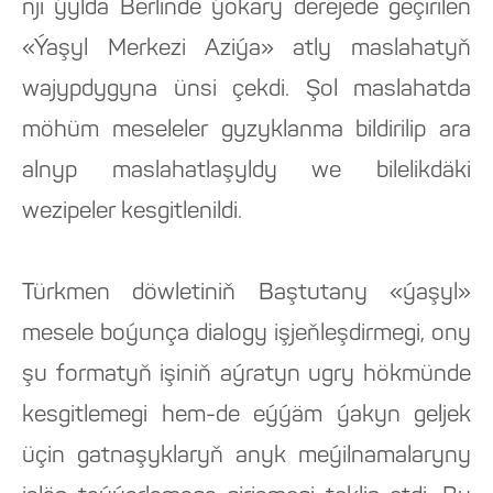
nji ýylda Berlinde ýokary derejede geçirilen
«Ýaşyl Merkezi Aziýa» atly maslahatyň
wajypdygyna ünsi çekdi. Şol maslahatda
möhüm meseleler gyzyklanma bildirilip ara
alnyp maslahatlaşyldy we bilelikdäki
wezipeler kesgitlenildi.
Türkmen döwletiniň Baştutany «ýaşyl»
mesele boýunça dialogy işjeňleşdirmegi, ony
şu formatyň işiniň aýratyn ugry hökmünde
kesgitlemegi hem-de eýýäm ýakyn geljek
üçin gatnaşyklaryň anyk meýilnamalaryny