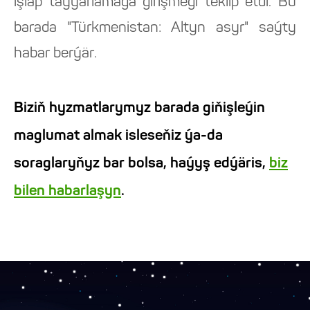
işläp taýýarlamaga girişmegi teklip etdi. Bu
barada "Türkmenistan: Altyn asyr" saýty
habar berýär.
Biziň hyzmatlarymyz barada giňişleýin
maglumat almak isleseňiz ýa-da
soraglaryňyz bar bolsa, haýyş edýäris,
biz
bilen habarlaşyn
.