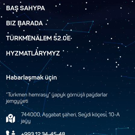
BAŞ SAHYPA
BIZ BARADA
TÜRKMENÄLEM 52.0E
HYZMATLARYMYZ
Habarlaşmak üçin
“Türkmen hemrasy” ýapyk görnüşli paýdarlar
jemgyýeti
744000, Aşgabat şäheri, Seýdi köçesi, 10-A
jaýy