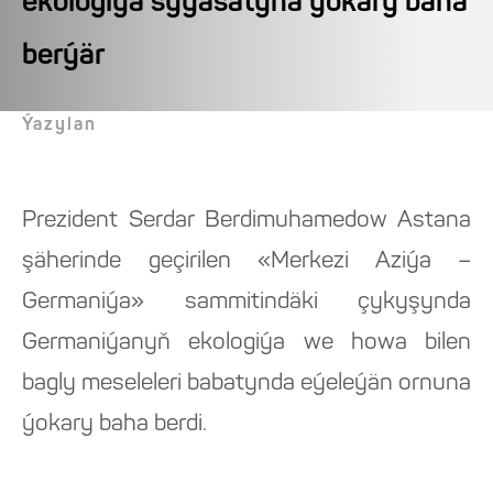
ekologiýa syýasatyna ýokary baha
berýär
Ýazylan
Prezident Serdar Berdimuhamedow Astana
şäherinde geçirilen «Merkezi Aziýa –
Germaniýa» sammitindäki çykyşynda
Germaniýanyň ekologiýa we howa bilen
bagly meseleleri babatynda eýeleýän ornuna
ýokary baha berdi.