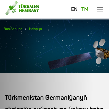
EN
TM
/
Baş Sahypa
Habarlar
Türkmenistan Germaniýanyň