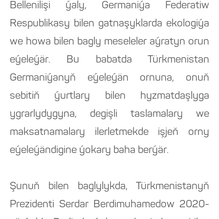
Bellenilişi ýaly, Germaniýa Federatiw
Respublikasy bilen gatnaşyklarda ekologiýa
we howa bilen bagly meseleler aýratyn orun
eýeleýär. Bu babatda Türkmenistan
Germaniýanyň eýeleýän ornuna, onuň
sebitiň ýurtlary bilen hyzmatdaşlyga
ygrarlydygyna, degişli taslamalary we
maksatnamalary ilerletmekde işjeň orny
eýeleýändigine ýokary baha berýär.
Şunuň bilen baglylykda, Türkmenistanyň
Prezidenti Serdar Berdimuhamedow 2020-