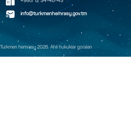
+993 12 34-46-43
info@turkmenhemrasy.gov.tm
Türkmen hemrasy 2026. Ähli hukuklar goralan