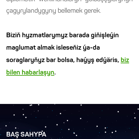
çagyrylandygyny bellemek gerek.
Biziň hyzmatlarymyz barada giňişleýin
maglumat almak isleseňiz ýa-da
soraglaryňyz bar bolsa, haýyş edýäris,
biz
bilen habarlaşyn
.
BAŞ SAHYPA