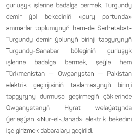
gurluşyk işlerine badalga bermek, Turgundy
demir ýol bekediniň «gury portunda»
ammarlar toplumynyň hem-de Serhetabat-
Turgundy demir ýolunyň birinji tapgyrynyň
Turgundy-Sanabar böleginiň gurluşyk
işlerine badalga bermek, şeýle hem
Türkmenistan — Owganystan — Pakistan
elektrik geçirijisiniň taslamasynyň birinji
tapgyryny durmuşa geçirmegiň çäklerinde
Owganystanyň Hyrat welaýatynda
ýerleşýän «Nur-el-Jahad» elektrik bekedini
işe girizmek dabaralary geçirildi.