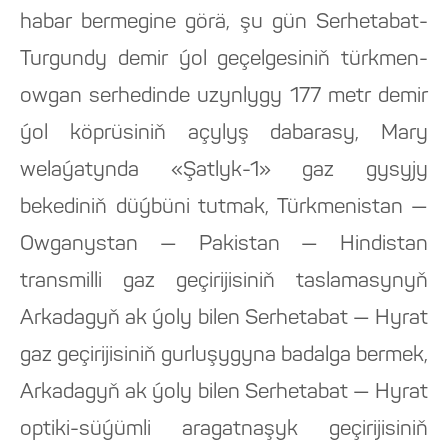
habar bermegine görä, şu gün Serhetabat-
Turgundy demir ýol geçelgesiniň türkmen-
owgan serhedinde uzynlygy 177 metr demir
ýol köprüsiniň açylyş dabarasy, Mary
welaýatynda «Şatlyk-1» gaz gysyjy
bekediniň düýbüni tutmak, Türkmenistan —
Owganystan — Pakistan — Hindistan
transmilli gaz geçirijisiniň taslamasynyň
Arkadagyň ak ýoly bilen Serhetabat — Hyrat
gaz geçirijisiniň gurluşygyna badalga bermek,
Arkadagyň ak ýoly bilen Serhetabat — Hyrat
optiki-süýümli aragatnaşyk geçirijisiniň