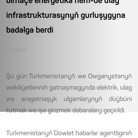
birnäçe energetika hem-de ulag
infrastrukturasynyň gurluşygyna
badalga berdi
Ýazylan
Şu gün Türkmenistanyň we Owganystanyň
wekiliýetleriniň gatnaşmagynda elektrik, ulag
we aragatnaşyk ulgamlarynyň düýbüni
tutmak we işe girizmek dabaralary geçirildi.
Türkmenistanyň Döwlet habarlar agentliginiň