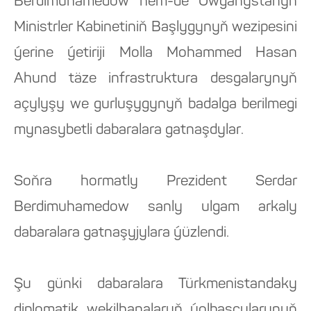
Berdimuhamedow hem-de Owganystanyň
Ministrler Kabinetiniň Başlygynyň wezipesini
ýerine ýetiriji Molla Mohammed Hasan
Ahund täze infrastruktura desgalarynyň
açylyşy we gurluşygynyň badalga berilmegi
mynasybetli dabaralara gatnaşdylar.
Soňra hormatly Prezident Serdar
Berdimuhamedow sanly ulgam arkaly
dabaralara gatnaşyjylara ýüzlendi.
Şu günki dabaralara Türkmenistandaky
diplomatik wekilhanalaryň ýolbaşçylarynyň