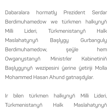
Dabaralara hormatly Prezident Serdar
Berdimuhamedow we türkmen halkynyň
Milli Lideri, Türkmenistanyň Halk
Maslahatynyň Başlygy Gurbanguly
Berdimuhamedow, şeýle hem
Owganystanyň Ministrler Kabinetiniň
Başlygynyň wezipesini ýerine ýetiriji Molla
Mohammed Hasan Ahund gatnaşdylar.
Ir bilen türkmen halkynyň Milli Lideri,
Türkmenistanyň Halk Maslahatynyň