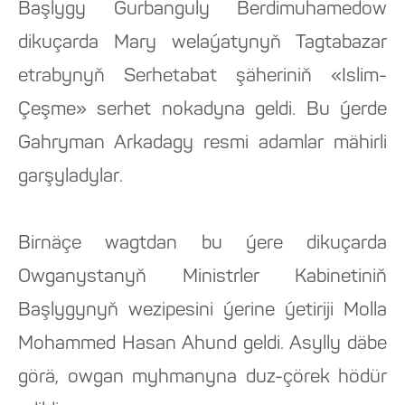
Başlygy Gurbanguly Berdimuhamedow
dikuçarda Mary welaýatynyň Tagtabazar
etrabynyň Serhetabat şäheriniň «Islim-
Çeşme» serhet nokadyna geldi. Bu ýerde
Gahryman Arkadagy resmi adamlar mähirli
garşyladylar.
Birnäçe wagtdan bu ýere dikuçarda
Owganystanyň Ministrler Kabinetiniň
Başlygynyň wezipesini ýerine ýetiriji Molla
Mohammed Hasan Ahund geldi. Asylly däbe
görä, owgan myhmanyna duz-çörek hödür