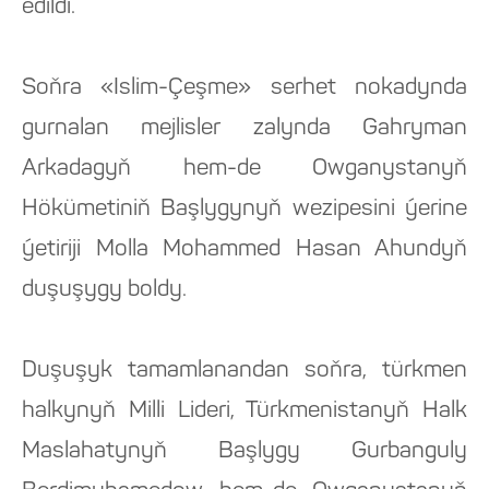
edildi.
Soňra «Islim-Çeşme» serhet nokadynda
gurnalan mejlisler zalynda Gahryman
Arkadagyň hem-de Owganystanyň
Hökümetiniň Başlygynyň wezipesini ýerine
ýetiriji Molla Mohammed Hasan Ahundyň
duşuşygy boldy.
Duşuşyk tamamlanandan soňra, türkmen
halkynyň Milli Lideri, Türkmenistanyň Halk
Maslahatynyň Başlygy Gurbanguly