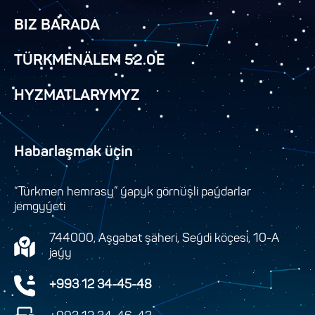
BIZ BARADA
TÜRKMENÄLEM 52.0E
HYZMATLARYMYZ
Habarlaşmak üçin
“Türkmen hemrasy” ýapyk görnüşli paýdarlar
jemgyýeti
744000, Aşgabat şäheri, Seýdi köçesi, 10-A
jaýy
+993 12 34-45-48