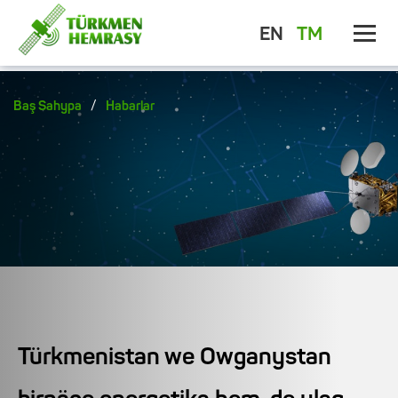
EN
TM
/
Baş Sahypa
Habarlar
Türkmenistan we Owganystan