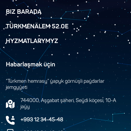
BIZ BARADA
TÜRKMENÄLEM 52.0E
HYZMATLARYMYZ
Habarlaşmak üçin
“Türkmen hemrasy” ýapyk görnüşli paýdarlar
jemgyýeti
744000, Aşgabat şäheri, Seýdi köçesi, 10-A
jaýy
+993 12 34-45-48