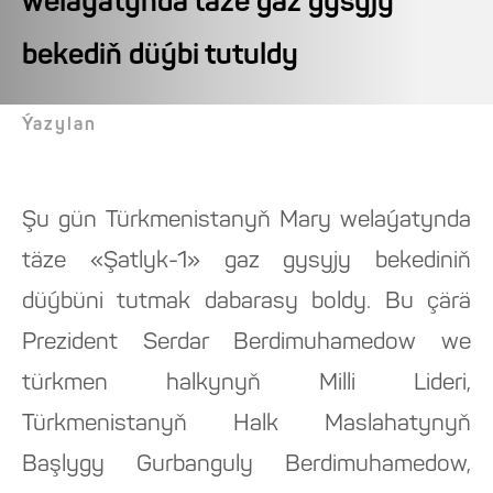
welaýatynda täze gaz gysyjy
bekediň düýbi tutuldy
Ýazylan
Şu gün Türkmenistanyň Mary welaýatynda
täze «Şatlyk-1» gaz gysyjy bekediniň
düýbüni tutmak dabarasy boldy. Bu çärä
Prezident Serdar Berdimuhamedow we
türkmen halkynyň Milli Lideri,
Türkmenistanyň Halk Maslahatynyň
Başlygy Gurbanguly Berdimuhamedow,