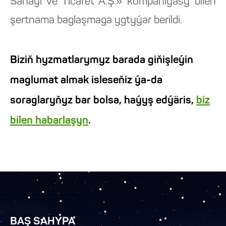
Sanayi ve Ticaret A.Ş.» kompaniýasy bilen
şertnama baglaşmaga ygtyýar berildi.
Biziň hyzmatlarymyz barada giňişleýin
maglumat almak isleseňiz ýa-da
soraglaryňyz bar bolsa, haýyş edýäris,
biz
bilen habarlaşyn
.
BAŞ SAHYPA