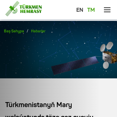
EN
TM
/
Baş Sahypa
Habarlar
Türkmenistanyň Mary