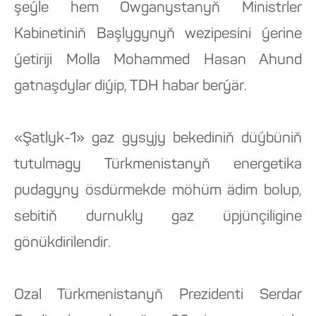
şeýle hem Owganystanyň Ministrler
Kabinetiniň Başlygynyň wezipesini ýerine
ýetiriji Molla Mohammed Hasan Ahund
gatnaşdylar diýip, TDH habar berýär.
«Şatlyk-1» gaz gysyjy bekediniň düýbüniň
tutulmagy Türkmenistanyň energetika
pudagyny ösdürmekde möhüm ädim bolup,
sebitiň durnukly gaz üpjünçiligine
gönükdirilendir.
Ozal Türkmenistanyň Prezidenti Serdar