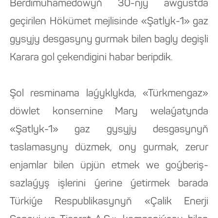
Berdimuhamedowyň 30-njy awgustda
geçirilen Hökümet mejlisinde «Şatlyk-1» gaz
gysyjy desgasyny gurmak bilen bagly degişli
Karara gol çekendigini habar beripdik.
Şol resminama laýyklykda, «Türkmengaz»
döwlet konsernine Mary welaýatynda
«Şatlyk-1» gaz gysyjy desgasynyň
taslamasyny düzmek, ony gurmak, zerur
enjamlar bilen üpjün etmek we goýberiş-
sazlaýyş işlerini ýerine ýetirmek barada
Türkiýe Respublikasynyň «Çalik Enerji