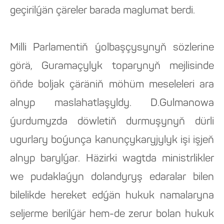
geçirilýän çäreler barada maglumat berdi.
Milli Parlamentiň ýolbaşçysynyň sözlerine
görä, Guramaçylyk toparynyň mejlisinde
öňde boljak çäräniň möhüm meseleleri ara
alnyp maslahatlaşyldy. D.Gulmanowa
ýurdumyzda döwletiň durmuşynyň dürli
ugurlary boýunça kanunçykaryjylyk işi işjeň
alnyp barylýar. Häzirki wagtda ministrlikler
we pudaklaýyn dolandyryş edaralar bilen
bilelikde hereket edýän hukuk namalaryna
seljerme berilýär hem-de zerur bolan hukuk