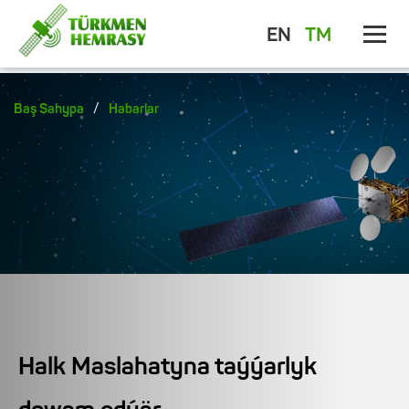
EN
TM
/
Baş Sahypa
Habarlar
Halk Maslahatyna taýýarlyk