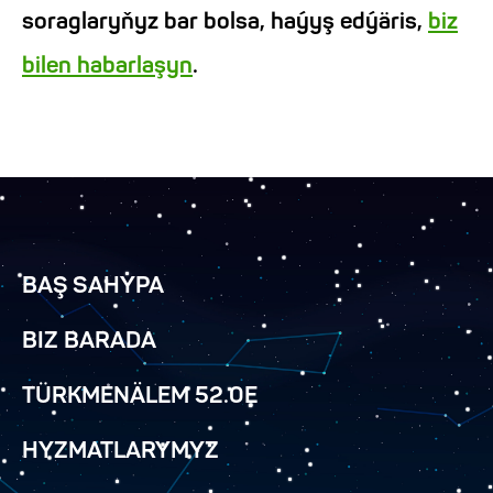
soraglaryňyz bar bolsa, haýyş edýäris,
biz
bilen habarlaşyn
.
BAŞ SAHYPA
BIZ BARADA
TÜRKMENÄLEM 52.0E
HYZMATLARYMYZ