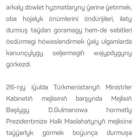
arkaly döwlet hyzmatlaryny ýerine ýetirmek,
oba hojalyk önümlerini öndürijileri, ilaty
durmuş taýdan goramagy hem-de sebitleri
ösdürmegi höweslendirmek ýaly ulgamlarda
kanunçylygy seljermegiň wajypdygyny
görkezdi.
26-njy iýulda Türkmenistanyň Ministrler
Kabinetiň mejlisiniň barşynda Mejlisiň
Başlygy D.Gulmanowa hormatly
Prezidentimize Halk Maslahatynyň mejlisine
taýýarlyk görmek boýunça durmuşa