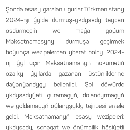
Şonda esasy garalan ugurlar Türkmenistany
2024-nji ýylda durmuş-ykdysady taýdan
ösdürmegiň we maýa goýum
Maksatnamasyny durmuşa geçirmek
boýunça wezipelerden ybarat boldy. 2024-
nji ýyl üçin Maksatnamanyň hökümetiň
ozalky ýyllarda gazanan üstünliklerine
daýanýandygy bellenildi. Şol döwürde
ykdysadyýeti guramagyň, dolandyrmagyň
we goldamagyň oýlanyşykly tejribesi emele
geldi. Maksatnamanyň esasy wezipeleri:
ykdysady, senagat we önümçilik häsiýetli