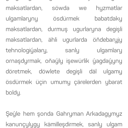
maksatlardan, söwda we hyzmatlar
ulgamlaryny ösdürmek babatdaky
maksatlardan, durmuş ugurlaryna degişli
maksatlardan, ähli ugurlarda öňdebaryjy
tehnologiýalary, sanly ulgamlary
ornaşdyrmak, oňaýly işewürlik ýagdaýyny
döretmek, döwlete degişli däl ulgamy
ösdürmek üçin umumy çärelerden ybarat
boldy.
Şeýle hem şonda Gahryman Arkadagymyz
kanunçylygy kämilleşdirmek, sanly ulgam