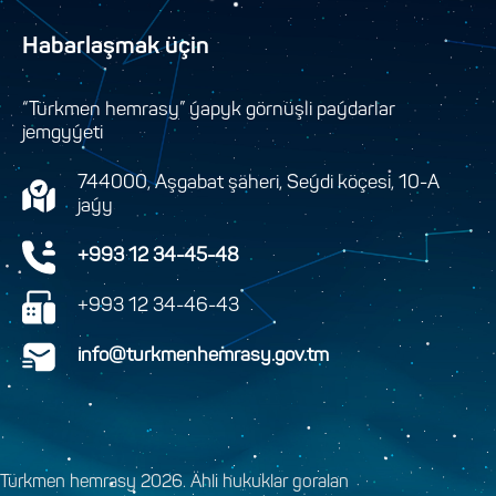
Habarlaşmak üçin
“Türkmen hemrasy” ýapyk görnüşli paýdarlar
jemgyýeti
744000, Aşgabat şäheri, Seýdi köçesi, 10-A
jaýy
+993 12 34-45-48
+993 12 34-46-43
info@turkmenhemrasy.gov.tm
Türkmen hemrasy 2026. Ähli hukuklar goralan