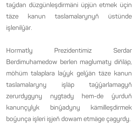
taýdan düzgünleşdirmäni üpjün etmek üçin
täze kanun taslamalarynyň üstünde
işlenilýär.
Hormatly Prezidentimiz Serdar
Berdimuhamedow berlen maglumaty diňläp,
möhüm talaplara laýyk gelýän täze kanun
taslamalaryny işläp taýýarlamagyň
zerurdygyny nygtady hem-de ýurduň
kanunçylyk binýadyny kämilleşdirmek
boýunça işleri işjeň dowam etmäge çagyrdy.