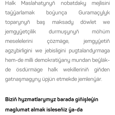
Halk Maslahatynyň nobatdaky mejlisini
taýýarlamak boýunça Guramaçylyk
toparynyň baş maksady döwlet we
jemgyýetçilik durmuşynyň möhüm
meselelerini çözmäge, jemgyýetiň
agzybirligini we jebisligini pugtalandyrmaga
hem-de milli demokratiýany mundan beýläk-
de ösdürmäge halk wekilleriniň giňden
gatnaşmagyny üpjün etmekde jemlenýär.
Biziň hyzmatlarymyz barada giňişleýin
maglumat almak isleseňiz ýa-da