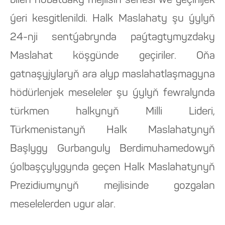
bilen nobatdaky mejlisiň senesi we geçiriljek
ýeri kesgitlenildi. Halk Maslahaty şu ýylyň
24-nji sentýabrynda paýtagtymyzdaky
Maslahat köşgünde geçiriler. Oňa
gatnaşyjylaryň ara alyp maslahatlaşmagyna
hödürlenjek meseleler şu ýylyň fewralynda
türkmen halkynyň Milli Lideri,
Türkmenistanyň Halk Maslahatynyň
Başlygy Gurbanguly Berdimuhamedowyň
ýolbaşçylygynda geçen Halk Maslahatynyň
Prezidiumynyň mejlisinde gozgalan
meselelerden ugur alar.